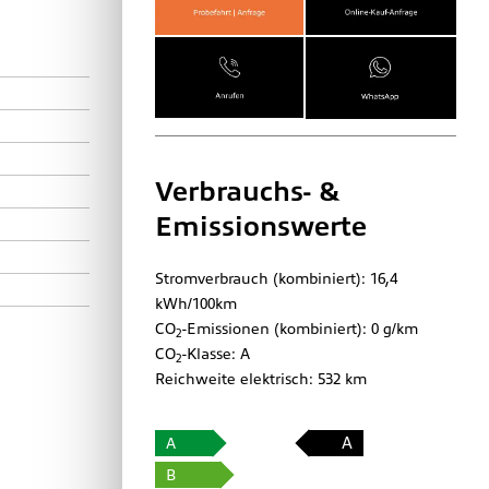
Verbrauchs- &
Emissionswerte
Stromverbrauch (kombiniert):
16,4
kWh/100km
CO
-Emissionen (kombiniert):
0 g/km
2
CO
-Klasse:
A
2
Reichweite elektrisch:
532 km
A
A
B