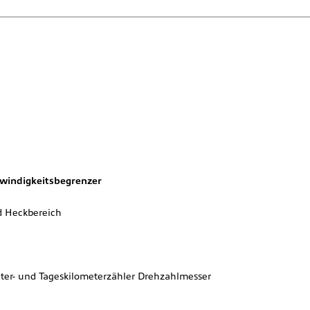
windigkeitsbegrenzer
d Heckbereich
er- und Tageskilometerzähler Drehzahlmesser