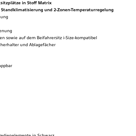
itzplätze in Stoff Matrix
r Standklimatisierung und 2-Zonen-Temperaturregelung
lung
ienung
en sowie auf dem Beifahrersitz i-Size-kompatibel
cherhalter und Ablagefächer
appbar
 Bedienelemente in Schwarz