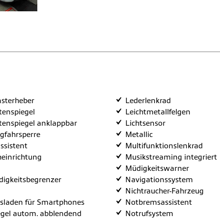
nsterheber
Lederlenkrad
itenspiegel
Leichtmetallfelgen
itenspiegel anklappbar
Lichtsensor
egfahrsperre
Metallic
ssistent
Multifunktionslenkrad
heinrichtung
Musikstreaming integriert
Müdigkeitswarner
igkeitsbegrenzer
Navigationssystem
Nichtraucher-Fahrzeug
sladen für Smartphones
Notbremsassistent
gel autom. abblendend
Notrufsystem