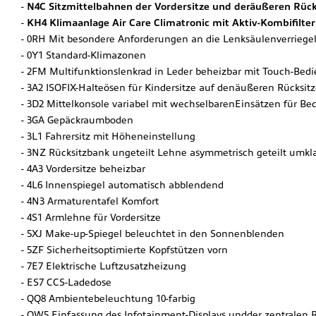
N4C Sitzmittelbahnen der Vordersitze und deräußeren Rücks
KH4 Klimaanlage Air Care Climatronic mit Aktiv-Kombifilte
0RH Mit besondere Anforderungen an die Lenksäulenverriege
0Y1 Standard-Klimazonen
2FM Multifunktionslenkrad in Leder beheizbar mit Touch-Bed
3A2 ISOFIX-Halteösen für Kindersitze auf denäußeren Rücksitz
3D2 Mittelkonsole variabel mit wechselbarenEinsätzen für Be
3GA Gepäckraumboden
3L1 Fahrersitz mit Höheneinstellung
3NZ Rücksitzbank ungeteilt Lehne asymmetrisch geteilt umkl
4A3 Vordersitze beheizbar
4L6 Innenspiegel automatisch abblendend
4N3 Armaturentafel Komfort
4S1 Armlehne für Vordersitze
5XJ Make-up-Spiegel beleuchtet in den Sonnenblenden
5ZF Sicherheitsoptimierte Kopfstützen vorn
7E7 Elektrische Luftzusatzheizung
ES7 CCS-Ladedose
QQ8 Ambientebeleuchtung 10-farbig
QW5 Einfassung des Infotainment-Displays undder zentralen