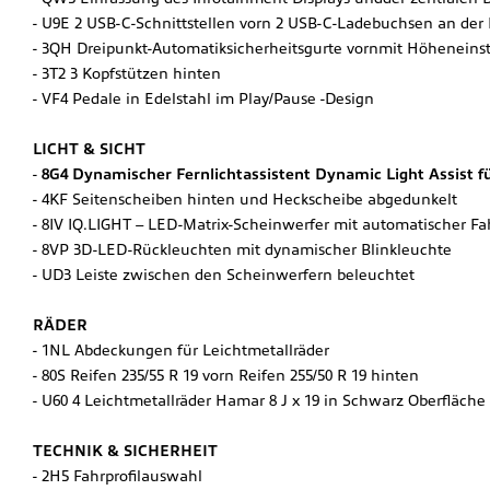
U9E 2 USB-C-Schnittstellen vorn 2 USB-C-Ladebuchsen an der 
3QH Dreipunkt-Automatiksicherheitsgurte vornmit Höheneinste
3T2 3 Kopfstützen hinten
VF4 Pedale in Edelstahl im Play/Pause -Design
LICHT & SICHT
8G4 Dynamischer Fernlichtassistent Dynamic Light Assist f
4KF Seitenscheiben hinten und Heckscheibe abgedunkelt
8IV IQ.LIGHT – LED-Matrix-Scheinwerfer mit automatischer Fa
8VP 3D-LED-Rückleuchten mit dynamischer Blinkleuchte
UD3 Leiste zwischen den Scheinwerfern beleuchtet
RÄDER
1NL Abdeckungen für Leichtmetallräder
80S Reifen 235/55 R 19 vorn Reifen 255/50 R 19 hinten
U60 4 Leichtmetallräder Hamar 8 J x 19 in Schwarz Oberfläche
TECHNIK & SICHERHEIT
2H5 Fahrprofilauswahl