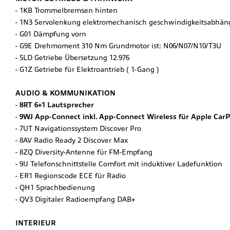
1KB Trommelbremsen hinten
1N3 Servolenkung elektromechanisch geschwindigkeitsabhäng
G01 Dämpfung vorn
G9E Drehmoment 310 Nm Grundmotor ist: N06/N07/N10/T3U
5LD Getriebe Übersetzung 12.976
G1Z Getriebe für Elektroantrieb ( 1-Gang )
AUDIO & KOMMUNIKATION
8RT 6+1 Lautsprecher
9WJ App-Connect inkl. App-Connect Wireless für Apple Car
7UT Navigationssystem Discover Pro
8AV Radio Ready 2 Discover Max
8ZQ Diversity-Antenne für FM-Empfang
9IJ Telefonschnittstelle Comfort mit induktiver Ladefunktion
ER1 Regionscode ECE für Radio
QH1 Sprachbedienung
QV3 Digitaler Radioempfang DAB+
INTERIEUR