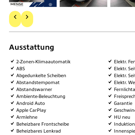
Ausstattung
2-Zonen-Klimaautomatik
Elektr. Fe
ABS
Elektr. Se
Abgedunkelte Scheiben
Elektr. Se
Abstandstempomat
Elektr. W
Abstandswarner
Fernlichta
Ambiente-Beleuchtung
Freisprec
Android Auto
Garantie
Apple CarPlay
Geschwind
Armlehne
HU neu
Beheizbare Frontscheibe
Induktion
Beheizbares Lenkrad
Innenspie