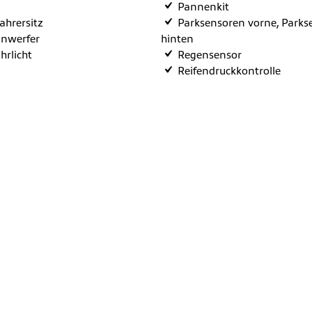
Pannenkit
fahrersitz
Parksensoren vorne, Parks
inwerfer
hinten
hrlicht
Regensensor
Reifendruckkontrolle