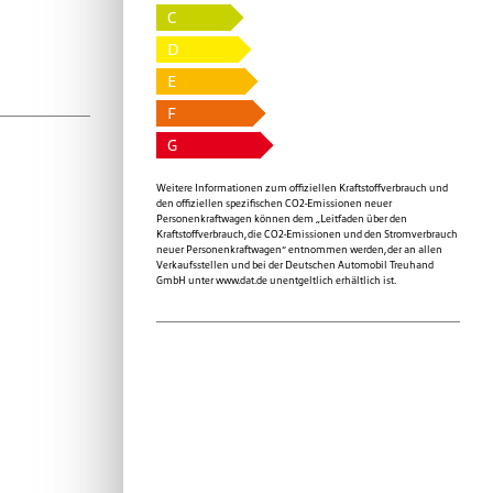
C
D
E
F
G
Weitere Informationen zum offiziellen Kraftstoffverbrauch und
den offiziellen spezifischen CO2-Emissionen neuer
Personenkraftwagen können dem „Leitfaden über den
Kraftstoffverbrauch, die CO2-Emissionen und den Stromverbrauch
neuer Personenkraftwagen“ entnommen werden, der an allen
Verkaufsstellen und bei der Deutschen Automobil Treuhand
GmbH unter
www.dat.de
unentgeltlich erhältlich ist.