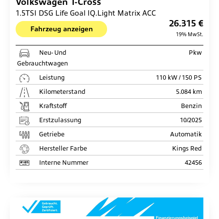
Volkswagen
T-Cross
1.5TSI DSG Life Goal IQ.Light Matrix ACC
26.315 €
Fahrzeug anzeigen
19% MwSt.
Neu- Und
Pkw
Gebrauchtwagen
Leistung
110 kW / 150 PS
Kilometerstand
5.084 km
Kraftstoff
Benzin
Erstzulassung
10/2025
Getriebe
Automatik
Hersteller Farbe
Kings Red
Interne Nummer
42456