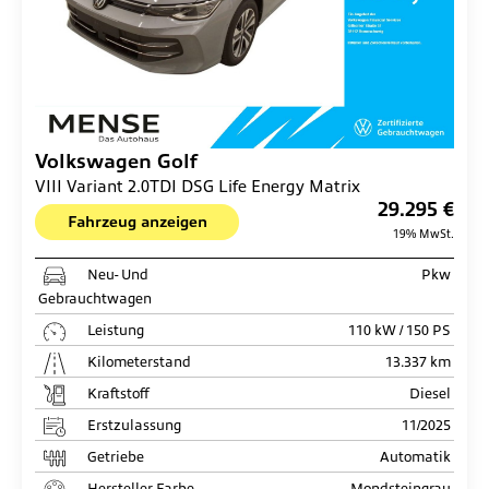
Volkswagen
Golf
VIII Variant 2.0TDI DSG Life Energy Matrix
29.295 €
Fahrzeug anzeigen
19% MwSt.
Neu- Und
Pkw
Gebrauchtwagen
Leistung
110 kW / 150 PS
Kilometerstand
13.337 km
Kraftstoff
Diesel
Erstzulassung
11/2025
Getriebe
Automatik
Hersteller Farbe
Mondsteingrau