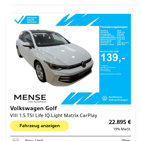
Volkswagen
Golf
VIII 1.5 TSI Life IQ.Light Matrix CarPlay
22.895 €
Fahrzeug anzeigen
19% MwSt.
Neu- Und
Pkw