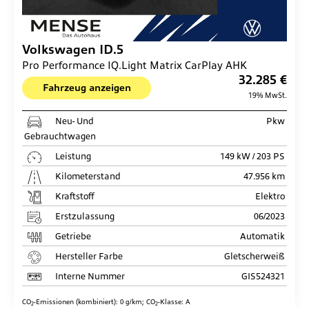
Volkswagen
ID.5
Pro Performance IQ.Light Matrix CarPlay AHK
32.285 €
Fahrzeug anzeigen
19% MwSt.
Neu- Und
Pkw
Gebrauchtwagen
Leistung
149 kW / 203 PS
Kilometerstand
47.956 km
Kraftstoff
Elektro
Erstzulassung
06/2023
Getriebe
Automatik
Hersteller Farbe
Gletscherweiß
Interne Nummer
GIS524321
CO
-Emissionen (kombiniert):
0 g/km
;
CO
-Klasse:
A
2
2