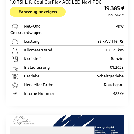
1.0 TSI Life Goal CarPlay ACC LED Navi PDC
19.385 €
Fahrzeug anzeigen
19% MwSt.
Neu- Und
Pkw
Gebrauchtwagen
Leistung
85 kW / 116 PS
Kilometerstand
10.171 km
Kraftstoff
Benzin
Erstzulassung
01/2025
Getriebe
Schaltgetriebe
Hersteller Farbe
Rauchgrau
Interne Nummer
42259