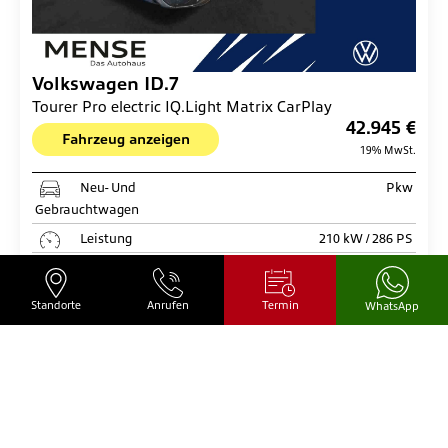
Volkswagen
ID.7
Tourer Pro electric IQ.Light Matrix CarPlay
42.945 €
Fahrzeug anzeigen
19% MwSt.
Neu- Und
Pkw
Gebrauchtwagen
Leistung
210 kW / 286 PS
Kilometerstand
32.966 km
Kraftstoff
Elektro
Standorte
Anrufen
Termin
WhatsApp
Erstzulassung
06/2024
Getriebe
Automatik
Hersteller Farbe
Grenadillschwarz
Interne Nummer
GIS001294