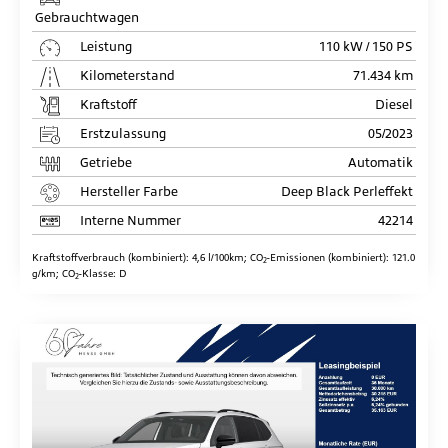
Gebrauchtwagen
Leistung
110 kW / 150 PS
Kilometerstand
71.434 km
Kraftstoff
Diesel
Erstzulassung
05/2023
Getriebe
Automatik
Hersteller Farbe
Deep Black Perleffekt
Interne Nummer
42214
Kraftstoffverbrauch (kombiniert):
4,6 l/100km
;
CO
-Emissionen (kombiniert):
121.0
2
g/km
;
CO
-Klasse:
D
2