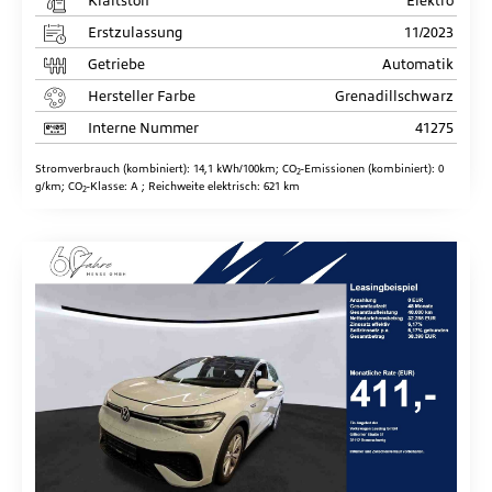
Kraftstoff
Elektro
Erstzulassung
11/2023
Getriebe
Automatik
Hersteller Farbe
Grenadillschwarz
Interne Nummer
41275
Stromverbrauch (kombiniert):
14,1 kWh/100km
;
CO
-Emissionen (kombiniert):
0
2
g/km
;
CO
-Klasse:
A
;
Reichweite elektrisch:
621 km
2