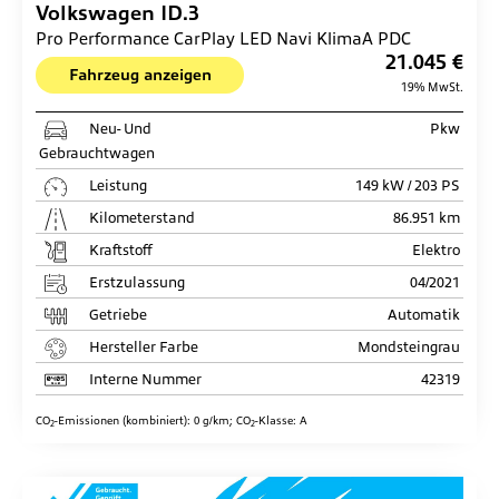
Volkswagen
ID.3
Pro Performance CarPlay LED Navi KlimaA PDC
21.045 €
Fahrzeug anzeigen
19% MwSt.
Neu- Und
Pkw
Gebrauchtwagen
Leistung
149 kW / 203 PS
Kilometerstand
86.951 km
Kraftstoff
Elektro
Erstzulassung
04/2021
Getriebe
Automatik
Hersteller Farbe
Mondsteingrau
Interne Nummer
42319
CO
-Emissionen (kombiniert):
0 g/km
;
CO
-Klasse:
A
2
2