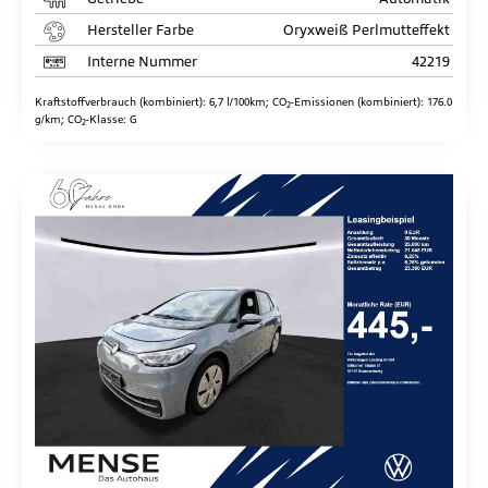
Hersteller Farbe
Oryxweiß Perlmutteffekt
Interne Nummer
42219
Kraftstoffverbrauch (kombiniert):
6,7 l/100km
;
CO
-Emissionen (kombiniert):
176.0
2
g/km
;
CO
-Klasse:
G
2