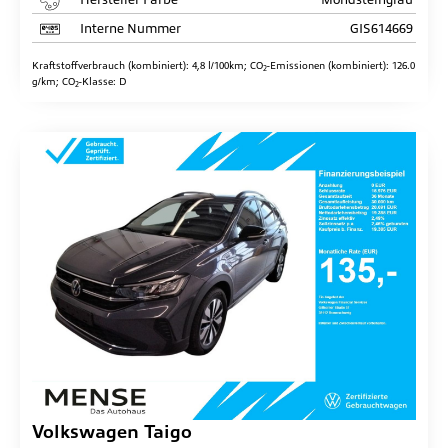
Interne Nummer
GIS614669
Kraftstoffverbrauch (kombiniert):
4,8 l/100km
;
CO
-Emissionen (kombiniert):
126.0
2
g/km
;
CO
-Klasse:
D
2
Volkswagen
Taigo