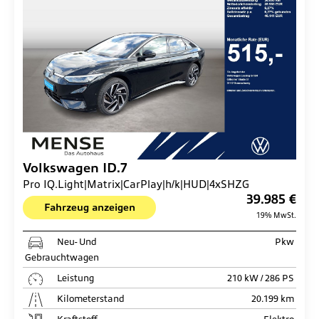
Volkswagen
ID.7
Pro IQ.Light|Matrix|CarPlay|h/k|HUD|4xSHZG
39.985 €
Fahrzeug anzeigen
19% MwSt.
Neu- Und
Pkw
Gebrauchtwagen
Leistung
210 kW / 286 PS
Kilometerstand
20.199 km