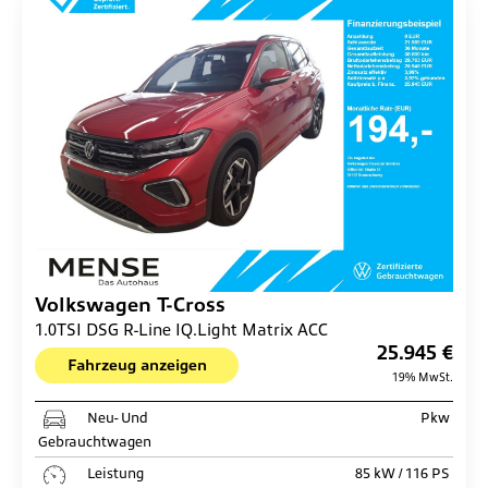
Volkswagen
T-Cross
1.0TSI DSG R-Line IQ.Light Matrix ACC
25.945 €
Fahrzeug anzeigen
19% MwSt.
Neu- Und
Pkw
Gebrauchtwagen
Leistung
85 kW / 116 PS