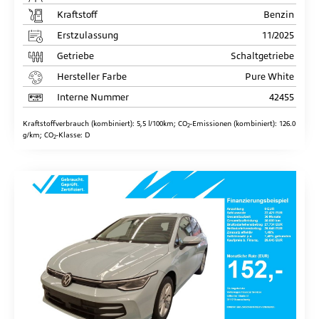
Kraftstoff
Benzin
Erstzulassung
11/2025
Getriebe
Schaltgetriebe
Hersteller Farbe
Pure White
Interne Nummer
42455
Kraftstoffverbrauch (kombiniert):
5,5 l/100km
;
CO
-Emissionen (kombiniert):
126.0
2
g/km
;
CO
-Klasse:
D
2