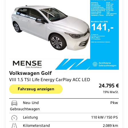
Volkswagen
Golf
VIII 1.5 TSI Life Energy CarPlay ACC LED
24.795 €
Fahrzeug anzeigen
19% MwSt.
Neu- Und
Pkw
Gebrauchtwagen
Leistung
110 kW / 150 PS
Kilometerstand
2.089 km