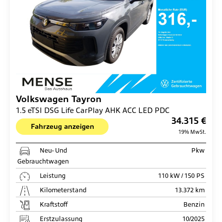
Volkswagen
Tayron
1.5 eTSI DSG Life CarPlay AHK ACC LED PDC
34.315 €
Fahrzeug anzeigen
19% MwSt.
Neu- Und
Pkw
Gebrauchtwagen
Leistung
110 kW / 150 PS
Kilometerstand
13.372 km
Kraftstoff
Benzin
Erstzulassung
10/2025