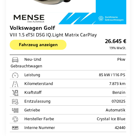
Volkswagen
Golf
VIII 1.5 eTSI DSG IQ.Light Matrix CarPlay
26.645 €
Fahrzeug anzeigen
19% MwSt.
Neu- Und
Pkw
Gebrauchtwagen
Leistung
85 kW / 116 PS
Kilometerstand
7.873 km
Kraftstoff
Benzin
Erstzulassung
07/2025
Getriebe
Automatik
Hersteller Farbe
Crystal Ice Blue
Interne Nummer
42440