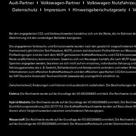
Audi-Partner
Volkswagen-Partner
Volkswagen Nutzfahrzeu
Datenschutz
Impressum
Hinweisgeberschutzgesetz
V
Bei den angegebenen CO2- und Verbrauchswerten handelt es sich um die Werte, die im Rahmen der 
Abstimmung mit den zuständigen Behörden korrigieren.
Die angegebenen Verbrauchs- und Emissionswerte wurden nach den gesetzlich vorgeschriebenen M
Harmonized Light Vehicles Test Procedure, WLTP), einem realistischeren Prüfverfahren zur Messun
Prüfbedingungen sind die nach dem WLTP gemessenen Kraftstoffverbrauchs- und CO2-Emissionswert
Werte verpflichtend zu kommunizieren. Soweit es sich um Neuwagen handelt, die nach WLTP typgen
Spannen angegeben werden, beziehen sie sich nicht auf ein einzelnes, individuelles Fahrzeug und
Fahrzeugparameter, wie z. B. Gewicht, Rollwiderstand und Aerodynamik verändern und neben Witte
Informationen zum offiziellen Kraftstoffverbrauch und den offiziellen spezifischen CO2-Emissio
bei DAT Deutsche Automobil Treuhand GmbH (
www.dat.de
) unentgeltlich erhältlich ist.
Zwischenverkauf, Änderungen und Irrtümer sind ausdrücklich vorbehalten. Die Beschreibungen der 
Elektro:
Die Reichweite wurde auf der Grundlage der VO 692/2008/EG ermittelt. Die Reichweite ist a
Hybrid-Modelle:
Die Reichweite wurde auf der Grundlage der VO 692/2008/EG ermittelt. Die Reichwe
Durchführungsverordnung (EU) 2017/1153. Die Kraftstoffverbrauchswerte wurden auf Basis dieser We
dienen allein Vergleichszwecken zwischen verschiedenen Fahrzeugtypen.
Wasserstoff:
Die Reichweite wurde auf der Grundlage der VO 692/2008/EG ermittelt. Die Reichweite
auf der Grundlage der VO 692/2008/EG ermittelt. Der Wasserstoffverbrauch und der Stromverbrauch i