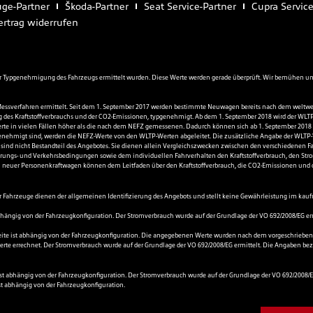
ge-Partner
Škoda-Partner
Seat Service-Partner
Cupra Service
ertrag widerrufen
Typgenehmigung des Fahrzeugs ermittelt wurden. Diese Werte werden gerade überprüft. Wir bemühen uns, d
essverfahren ermittelt. Seit dem 1. September 2017 werden bestimmte Neuwagen bereits nach dem weltwe
g des Kraftstoffverbrauchs und der CO2-Emissionen, typgenehmigt. Ab dem 1. September 2018 wird der WLTP
e in vielen Fällen höher als die nach dem NEFZ gemessenen. Dadurch können sich ab 1. September 2018 
ehmigt sind, werden die NEFZ-Werte von den WLTP-Werten abgeleitet. Die zusätzliche Angabe der WLTP-Wer
 sind nicht Bestandteil des Angebotes. Sie dienen allein Vergleichszwecken zwischen den verschiedenen
rungs- und Verkehrsbedingungen sowie dem individuellen Fahrverhalten den Kraftstoffverbrauch, den Stro
nen neuer Personenkraftwagen können dem Leitfaden über den Kraftstoffverbrauch, die CO2-Emissionen u
Fahrzeuge dienen der allgemeinen Identifizierung des Angebots und stellt keine Gewährleistung im kaufr
bhängig von der Fahrzeugkonfiguration. Der Stromverbrauch wurde auf der Grundlage der VO 692/2008/EG er
ite ist abhängig von der Fahrzeugkonfiguration. Die angegebenen Werte wurden nach dem vorgeschriebenen M
rte errechnet. Der Stromverbrauch wurde auf der Grundlage der VO 692/2008/EG ermittelt. Die Angaben bezi
 ist abhängig von der Fahrzeugkonfiguration. Der Stromverbrauch wurde auf der Grundlage der VO 692/200
st abhängig von der Fahrzeugkonfiguration.