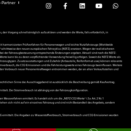
-Partner
en Vorgang schnellstmöglich aufzuklären und werden die Werte, falls erforderlich, in
it harmonisierten Prüfverfahren für Personenwagen und leichte Nutzfahrzeuge (Worldwide
 schrittweise den neuen europäischen Fahrzyklus (NEFZ) ersetzen. Wegen der realistischeren
bei der Fahrzeugbesteuerung entsprechende Änderungen ergeben. Aktuell sind noch die NEFZ-
te kann bis zu deren verpflichtender Verwendung freiwillig erfolgen. Soweit die NEFZ-Werte als
 Fahrzeugtypen. Zusatzausstattungen und Zubehör (Anbauteile, Reifenformat usw.) können relevante
mverbrauch, die CO2-Emissionen und die Fahrleistungswerte eines Fahrzeugs beeinflussen. Weitere
nd den Verbrauch neuer Personenkraftwagen entnommen werden, der an allen Verkaufsstellen und
echtlichen Sinne dar. Ausschlaggebend ist ausdrücklich die Beschreibung gemäß Kaufvertrag.
mittelt. Der Stromverbrauch ist abhängig von der Fahrzeugkonfiguration.
essverfahren ermittelt. Es handelt sich um die „NEFZ-CO2-Werte“ i.S.v. Art. 2 Nr. 1
ehen sich nicht auf ein einzelnes Fahrzeug und sind nicht Bestandteil des Angebots, sondern
8/EG ermittelt. Die Angaben zu Wasserstoffverbrauch, Stromverbrauch und CO2-Emissionen wurden