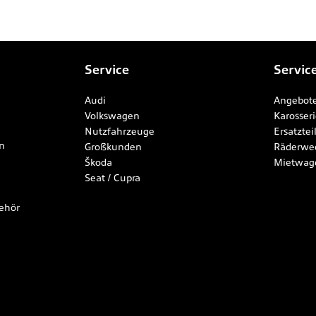
Service
Servic
Audi
Angebote
Volkswagen
Karosser
Nutzfahrzeuge
Ersatzte
n
Großkunden
Räderwe
Škoda
Mietwag
Seat / Cupra
ehör