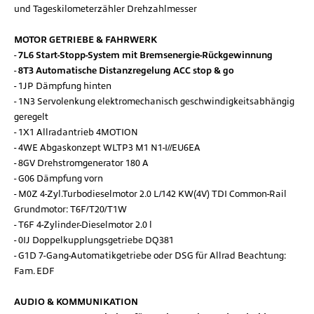
und Tageskilometerzähler Drehzahlmesser
MOTOR GETRIEBE & FAHRWERK
7L6 Start-Stopp-System mit Bremsenergie-Rückgewinnung
8T3 Automatische Distanzregelung ACC stop & go
1JP Dämpfung hinten
1N3 Servolenkung elektromechanisch geschwindigkeitsabhängig
geregelt
1X1 Allradantrieb 4MOTION
4WE Abgaskonzept WLTP3 M1 N1-I//EU6EA
8GV Drehstromgenerator 180 A
G06 Dämpfung vorn
M0Z 4-Zyl.Turbodieselmotor 2.0 L/142 KW(4V) TDI Common-Rail
Grundmotor: T6F/T20/T1W
T6F 4-Zylinder-Dieselmotor 2.0 l
0IJ Doppelkupplungsgetriebe DQ381
G1D 7-Gang-Automatikgetriebe oder DSG für Allrad Beachtung:
Fam. EDF
AUDIO & KOMMUNIKATION