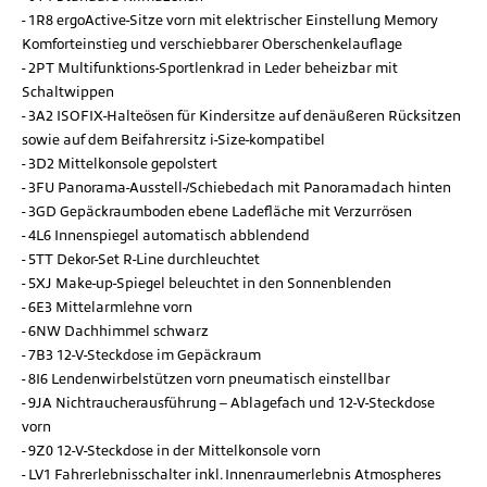
1R8 ergoActive-Sitze vorn mit elektrischer Einstellung Memory
Komforteinstieg und verschiebbarer Oberschenkelauflage
2PT Multifunktions-Sportlenkrad in Leder beheizbar mit
Schaltwippen
3A2 ISOFIX-Halteösen für Kindersitze auf denäußeren Rücksitzen
sowie auf dem Beifahrersitz i-Size-kompatibel
3D2 Mittelkonsole gepolstert
3FU Panorama-Ausstell-/Schiebedach mit Panoramadach hinten
3GD Gepäckraumboden ebene Ladefläche mit Verzurrösen
4L6 Innenspiegel automatisch abblendend
5TT Dekor-Set R-Line durchleuchtet
5XJ Make-up-Spiegel beleuchtet in den Sonnenblenden
6E3 Mittelarmlehne vorn
6NW Dachhimmel schwarz
7B3 12-V-Steckdose im Gepäckraum
8I6 Lendenwirbelstützen vorn pneumatisch einstellbar
9JA Nichtraucherausführung – Ablagefach und 12-V-Steckdose
vorn
9Z0 12-V-Steckdose in der Mittelkonsole vorn
LV1 Fahrerlebnisschalter inkl. Innenraumerlebnis Atmospheres