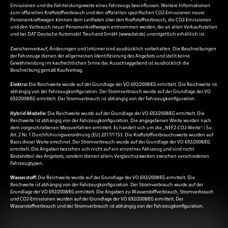
Emissionen und die Fahrleistungswerte eines Fahrzeugs beeinflussen. Weitere Informationen
zum offiziellen Kraftstoffverbrauch und den offiziellen spezifischen CO2-Emissionen neuer
Personenkraftwagen können dem Leitfaden über den Kraftstoffverbrauch, die CO2-Emissionen
und den Verbrauch neuer Personenkraftwagen entnommen werden, der an allen Verkaufsstellen
und bei DAT Deutsche Automobil Treuhand GmbH (
www.dat.de
) unentgeltlich erhältlich ist.
Zwischenverkauf, Änderungen und Irrtümer sind ausdrücklich vorbehalten. Die Beschreibungen
der Fahrzeuge dienen der allgemeinen Identifizierung des Angebots und stellt keine
Gewährleistung im kaufrechtlichen Sinne dar. Ausschlaggebend ist ausdrücklich die
Beschreibung gemäß Kaufvertrag.
Elektro:
Die Reichweite wurde auf der Grundlage der VO 692/2008/EG ermittelt. Die Reichweite ist
abhängig von der Fahrzeugkonfiguration. Der Stromverbrauch wurde auf der Grundlage der VO
692/2008/EG ermittelt. Der Stromverbrauch ist abhängig von der Fahrzeugkonfiguration.
Hybrid-Modelle:
Die Reichweite wurde auf der Grundlage der VO 692/2008/EG ermittelt. Die
Reichweite ist abhängig von der Fahrzeugkonfiguration. Die angegebenen Werte wurden nach
dem vorgeschriebenen Messverfahren ermittelt. Es handelt sich um die „NEFZ-CO2-Werte“ i.S.v.
Art. 2 Nr. 1 Durchführungsverordnung (EU) 2017/1153. Die Kraftstoffverbrauchswerte wurden auf
Basis dieser Werte errechnet. Der Stromverbrauch wurde auf der Grundlage der VO 692/2008/EG
ermittelt. Die Angaben beziehen sich nicht auf ein einzelnes Fahrzeug und sind nicht
Bestandteil des Angebots, sondern dienen allein Vergleichszwecken zwischen verschiedenen
Fahrzeugtypen.
Wasserstoff:
Die Reichweite wurde auf der Grundlage der VO 692/2008/EG ermittelt. Die
Reichweite ist abhängig von der Fahrzeugkonfiguration. Der Stromverbrauch wurde auf der
Grundlage der VO 692/2008/EG ermittelt. Die Angaben zu Wasserstoffverbrauch, Stromverbrauch
und CO2-Emissionen wurden auf der Grundlage der VO 692/2008/EG ermittelt. Der
Wasserstoffverbrauch und der Stromverbrauch ist abhängig von der Fahrzeugkonfiguration.