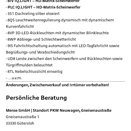
8IV IQ.LIGHT – HD-Matrix-Scheinwerfer
PLC IQ.LIGHT – HD-Matrix-Scheinwerfer
3S1 Dachreling silber eloxiert
8Q5 Leuchtweitenregulierung dynamisch mit dynamischem
Kurvenfahrlicht
8VP 3D-LED-Rückleuchten mit dynamischer Blinkleuchte
8WP Abbiege- und Schlechtwetterlicht
9I5 Fahrlichtschaltung automatisch mit LED-Tagfahrlicht sowie
Begrüßungs- und Verabschiedungslicht
UD8 Leiste zwischen den Scheinwerfern und Rückleuchten sowie
Türgriffmulden beleuchtet
8TL Nebelschlusslicht einseitig
…u.v.m.
Änderungen, Zwischenverkauf und Irrtümer vorbehalten!
Persönliche Beratung
Mense GmbH | Standort PKW Neuwagen, Gneisenaustraße
Gneisenaustraße 1
33330
Gütersloh