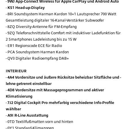
9WJ App-Connect Wireless für Apple CarPlay und Android Auto
KS1 Head-up-Display
8RI Soundsystem Harman Kardon 10+1 Lautsprecher 700 Watt
Gesamtleistung digitaler 16-Kanal-Verstärker Subwoofer
8ZQ Diversity-Antenne für FM-Empfang
9ZQ Telefonschnittstelle Comfort mit induktiver Ladefunktion für
2 Smartphones Ladeleistung bis zu 15 W
ER1 Regionscode ECE für Radio
PCA Soundsystem Harman Kardon
QV3 Digitaler Radioempfang DAB+
INTERIEUR
4A4 Vordersitze und äußere Rücksitze beheizbar Sitzfläche und -
lehne getrennt einstellbar
4D8 Vordersitze mit Massageprogrammen und aktiver
Klimatisierung
7J2 Digital Cockpit Pro mehrfarbig verschiedene Info-Profile
wählbar
A9I R-Line Ausstattung
0TD Textilfußmatten vorn und hinten
0Y1 Standard-Klimazonen