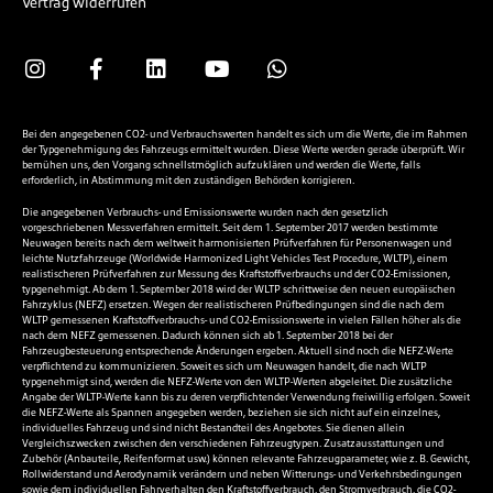
Vertrag widerrufen
Bei den angegebenen CO2- und Verbrauchswerten handelt es sich um die Werte, die im Rahmen
der Typgenehmigung des Fahrzeugs ermittelt wurden. Diese Werte werden gerade überprüft. Wir
bemühen uns, den Vorgang schnellstmöglich aufzuklären und werden die Werte, falls
erforderlich, in Abstimmung mit den zuständigen Behörden korrigieren.
Die angegebenen Verbrauchs- und Emissionswerte wurden nach den gesetzlich
vorgeschriebenen Messverfahren ermittelt. Seit dem 1. September 2017 werden bestimmte
Neuwagen bereits nach dem weltweit harmonisierten Prüfverfahren für Personenwagen und
leichte Nutzfahrzeuge (Worldwide Harmonized Light Vehicles Test Procedure, WLTP), einem
realistischeren Prüfverfahren zur Messung des Kraftstoffverbrauchs und der CO2-Emissionen,
typgenehmigt. Ab dem 1. September 2018 wird der WLTP schrittweise den neuen europäischen
Fahrzyklus (NEFZ) ersetzen. Wegen der realistischeren Prüfbedingungen sind die nach dem
WLTP gemessenen Kraftstoffverbrauchs- und CO2-Emissionswerte in vielen Fällen höher als die
nach dem NEFZ gemessenen. Dadurch können sich ab 1. September 2018 bei der
Fahrzeugbesteuerung entsprechende Änderungen ergeben. Aktuell sind noch die NEFZ-Werte
verpflichtend zu kommunizieren. Soweit es sich um Neuwagen handelt, die nach WLTP
typgenehmigt sind, werden die NEFZ-Werte von den WLTP-Werten abgeleitet. Die zusätzliche
Angabe der WLTP-Werte kann bis zu deren verpflichtender Verwendung freiwillig erfolgen. Soweit
die NEFZ-Werte als Spannen angegeben werden, beziehen sie sich nicht auf ein einzelnes,
individuelles Fahrzeug und sind nicht Bestandteil des Angebotes. Sie dienen allein
Vergleichszwecken zwischen den verschiedenen Fahrzeugtypen. Zusatzausstattungen und
Zubehör (Anbauteile, Reifenformat usw.) können relevante Fahrzeugparameter, wie z. B. Gewicht,
Rollwiderstand und Aerodynamik verändern und neben Witterungs- und Verkehrsbedingungen
sowie dem individuellen Fahrverhalten den Kraftstoffverbrauch, den Stromverbrauch, die CO2-