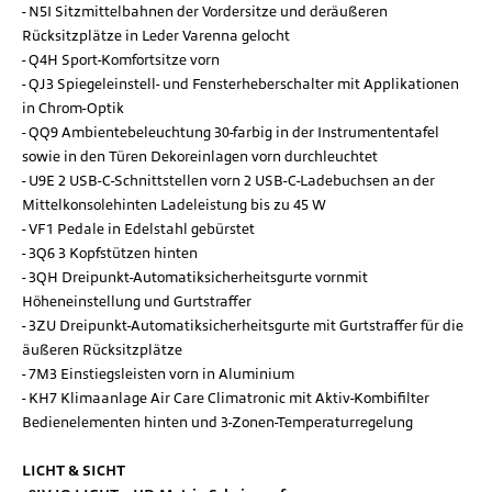
N5I Sitzmittelbahnen der Vordersitze und deräußeren
Rücksitzplätze in Leder Varenna gelocht
Q4H Sport-Komfortsitze vorn
QJ3 Spiegeleinstell- und Fensterheberschalter mit Applikationen
in Chrom-Optik
QQ9 Ambientebeleuchtung 30-farbig in der Instrumententafel
sowie in den Türen Dekoreinlagen vorn durchleuchtet
U9E 2 USB-C-Schnittstellen vorn 2 USB-C-Ladebuchsen an der
Mittelkonsolehinten Ladeleistung bis zu 45 W
VF1 Pedale in Edelstahl gebürstet
3Q6 3 Kopfstützen hinten
3QH Dreipunkt-Automatiksicherheitsgurte vornmit
Höheneinstellung und Gurtstraffer
3ZU Dreipunkt-Automatiksicherheitsgurte mit Gurtstraffer für die
äußeren Rücksitzplätze
7M3 Einstiegsleisten vorn in Aluminium
KH7 Klimaanlage Air Care Climatronic mit Aktiv-Kombifilter
Bedienelementen hinten und 3-Zonen-Temperaturregelung
LICHT & SICHT