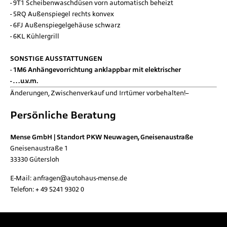
9T1 Scheibenwaschdüsen vorn automatisch beheizt
5RQ Außenspiegel rechts konvex
6FJ Außenspiegelgehäuse schwarz
6KL Kühlergrill
SONSTIGE AUSSTATTUNGEN
1M6 Anhängevorrichtung anklappbar mit elektrischer
…u.v.m.
Änderungen, Zwischenverkauf und Irrtümer vorbehalten!
Persönliche Beratung
Mense GmbH | Standort PKW Neuwagen, Gneisenaustraße
Gneisenaustraße 1
33330
Gütersloh
E-Mail:
anfragen@autohaus-mense.de
Telefon:
+ 49 5241 9302 0