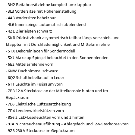
3H2 Beifahrersitzlehne komplett umklappbar
3L3 Vordersitze mit Höheneinstellung
4A3 Vordersitze beheizbar
4L6 Innenspiegel automatisch abblendend
4ZE Zierleisten schwarz
5KR Rücksitzbank asymmetrisch teilbar längs verschieb- und
klappbar mit Durchlademöglichkeit und Mittelarmlehne
5TX Dekoreinlagen für Sondermodell
5XJ Make-up-Spiegel beleuchtet in den Sonnenblenden
6E2 Mittelarmlehne vorn
6NW Dachhimmel schwarz
6Q2 Schalthebelknauf in Leder
6T1 Leuchte im Fußraum vorn
7B3 12-V-Steckdose an der Mittelkonsole hinten und im
Gepäckraum
7E6 Elektrische Luftzusatzheizung
7P4 Lendenwirbelstützen vorn
8S6 2 LED-Leseleuchten vorn und 2 hinten
9JA Nichtraucherausführung – Ablagefach und12-V-Steckdose vorn
9Z3 230-V-Steckdose im Gepäckraum