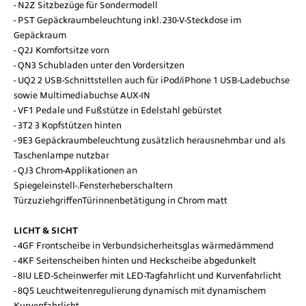
N2Z Sitzbezüge für Sondermodell
PST Gepäckraumbeleuchtung inkl. 230-V-Steckdose im
Gepäckraum
Q2J Komfortsitze vorn
QN3 Schubladen unter den Vordersitzen
UQ2 2 USB-Schnittstellen auch für iPod/iPhone 1 USB-Ladebuchse
sowie Multimediabuchse AUX-IN
VF1 Pedale und Fußstütze in Edelstahl gebürstet
3T2 3 Kopfstützen hinten
9E3 Gepäckraumbeleuchtung zusätzlich herausnehmbar und als
Taschenlampe nutzbar
QJ3 Chrom-Applikationen an
Spiegeleinstell-.Fensterheberschaltern
TürzuziehgriffenTürinnenbetätigung in Chrom matt
LICHT & SICHT
4GF Frontscheibe in Verbundsicherheitsglas wärmedämmend
4KF Seitenscheiben hinten und Heckscheibe abgedunkelt
8IU LED-Scheinwerfer mit LED-Tagfahrlicht und Kurvenfahrlicht
8Q5 Leuchtweitenregulierung dynamisch mit dynamischem
Kurvenfahrlicht