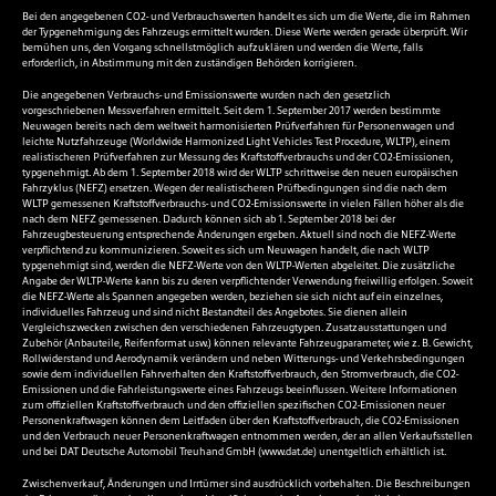
Bei den angegebenen CO2- und Verbrauchswerten handelt es sich um die Werte, die im Rahmen
der Typgenehmigung des Fahrzeugs ermittelt wurden. Diese Werte werden gerade überprüft. Wir
bemühen uns, den Vorgang schnellstmöglich aufzuklären und werden die Werte, falls
erforderlich, in Abstimmung mit den zuständigen Behörden korrigieren.
Die angegebenen Verbrauchs- und Emissionswerte wurden nach den gesetzlich
vorgeschriebenen Messverfahren ermittelt. Seit dem 1. September 2017 werden bestimmte
Neuwagen bereits nach dem weltweit harmonisierten Prüfverfahren für Personenwagen und
leichte Nutzfahrzeuge (Worldwide Harmonized Light Vehicles Test Procedure, WLTP), einem
realistischeren Prüfverfahren zur Messung des Kraftstoffverbrauchs und der CO2-Emissionen,
typgenehmigt. Ab dem 1. September 2018 wird der WLTP schrittweise den neuen europäischen
Fahrzyklus (NEFZ) ersetzen. Wegen der realistischeren Prüfbedingungen sind die nach dem
WLTP gemessenen Kraftstoffverbrauchs- und CO2-Emissionswerte in vielen Fällen höher als die
nach dem NEFZ gemessenen. Dadurch können sich ab 1. September 2018 bei der
Fahrzeugbesteuerung entsprechende Änderungen ergeben. Aktuell sind noch die NEFZ-Werte
verpflichtend zu kommunizieren. Soweit es sich um Neuwagen handelt, die nach WLTP
typgenehmigt sind, werden die NEFZ-Werte von den WLTP-Werten abgeleitet. Die zusätzliche
Angabe der WLTP-Werte kann bis zu deren verpflichtender Verwendung freiwillig erfolgen. Soweit
die NEFZ-Werte als Spannen angegeben werden, beziehen sie sich nicht auf ein einzelnes,
individuelles Fahrzeug und sind nicht Bestandteil des Angebotes. Sie dienen allein
Vergleichszwecken zwischen den verschiedenen Fahrzeugtypen. Zusatzausstattungen und
Zubehör (Anbauteile, Reifenformat usw.) können relevante Fahrzeugparameter, wie z. B. Gewicht,
Rollwiderstand und Aerodynamik verändern und neben Witterungs- und Verkehrsbedingungen
sowie dem individuellen Fahrverhalten den Kraftstoffverbrauch, den Stromverbrauch, die CO2-
Emissionen und die Fahrleistungswerte eines Fahrzeugs beeinflussen. Weitere Informationen
zum offiziellen Kraftstoffverbrauch und den offiziellen spezifischen CO2-Emissionen neuer
Personenkraftwagen können dem Leitfaden über den Kraftstoffverbrauch, die CO2-Emissionen
und den Verbrauch neuer Personenkraftwagen entnommen werden, der an allen Verkaufsstellen
und bei DAT Deutsche Automobil Treuhand GmbH (
www.dat.de
) unentgeltlich erhältlich ist.
Zwischenverkauf, Änderungen und Irrtümer sind ausdrücklich vorbehalten. Die Beschreibungen