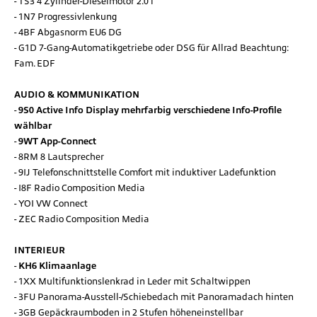
TS3 4 Zylinder-Dieselmotor 2.0 l
1N7 Progressivlenkung
4BF Abgasnorm EU6 DG
G1D 7-Gang-Automatikgetriebe oder DSG für Allrad Beachtung:
Fam. EDF
AUDIO & KOMMUNIKATION
9S0 Active Info Display mehrfarbig verschiedene Info-Profile
wählbar
9WT App-Connect
8RM 8 Lautsprecher
9IJ Telefonschnittstelle Comfort mit induktiver Ladefunktion
I8F Radio Composition Media
YOI VW Connect
ZEC Radio Composition Media
INTERIEUR
KH6 Klimaanlage
1XX Multifunktionslenkrad in Leder mit Schaltwippen
3FU Panorama-Ausstell-/Schiebedach mit Panoramadach hinten
3GB Gepäckraumboden in 2 Stufen höheneinstellbar