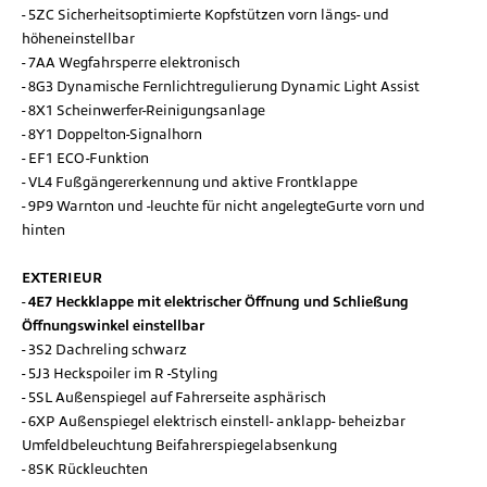
5ZC Sicherheitsoptimierte Kopfstützen vorn längs- und
höheneinstellbar
7AA Wegfahrsperre elektronisch
8G3 Dynamische Fernlichtregulierung Dynamic Light Assist
8X1 Scheinwerfer-Reinigungsanlage
8Y1 Doppelton-Signalhorn
EF1 ECO-Funktion
VL4 Fußgängererkennung und aktive Frontklappe
9P9 Warnton und -leuchte für nicht angelegteGurte vorn und
hinten
EXTERIEUR
4E7 Heckklappe mit elektrischer Öffnung und Schließung
Öffnungswinkel einstellbar
3S2 Dachreling schwarz
5J3 Heckspoiler im R -Styling
5SL Außenspiegel auf Fahrerseite asphärisch
6XP Außenspiegel elektrisch einstell- anklapp- beheizbar
Umfeldbeleuchtung Beifahrerspiegelabsenkung
8SK Rückleuchten