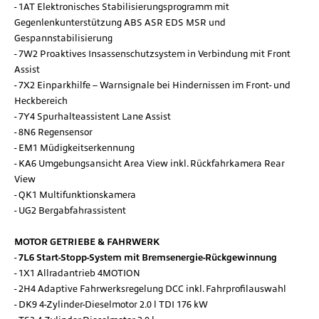
1AT Elektronisches Stabilisierungsprogramm mit
Gegenlenkunterstützung ABS ASR EDS MSR und
Gespannstabilisierung
7W2 Proaktives Insassenschutzsystem in Verbindung mit Front
Assist
7X2 Einparkhilfe – Warnsignale bei Hindernissen im Front- und
Heckbereich
7Y4 Spurhalteassistent Lane Assist
8N6 Regensensor
EM1 Müdigkeitserkennung
KA6 Umgebungsansicht Area View inkl. Rückfahrkamera Rear
View
QK1 Multifunktionskamera
UG2 Bergabfahrassistent
MOTOR GETRIEBE & FAHRWERK
7L6 Start-Stopp-System mit Bremsenergie-Rückgewinnung
1X1 Allradantrieb 4MOTION
2H4 Adaptive Fahrwerksregelung DCC inkl. Fahrprofilauswahl
DK9 4-Zylinder-Dieselmotor 2.0 l TDI 176 kW