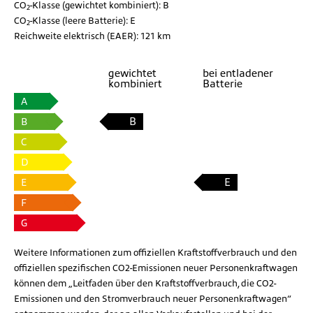
CO
-Klasse (gewichtet kombiniert):
B
2
CO
-Klasse (leere Batterie):
E
2
Reichweite elektrisch (EAER):
121 km
gewichtet
bei entladener
kombiniert
Batterie
A
B
B
C
D
E
E
F
G
Weitere Informationen zum offiziellen Kraftstoffverbrauch und den
offiziellen spezifischen CO2-Emissionen neuer Personenkraftwagen
können dem „Leitfaden über den Kraftstoffverbrauch, die CO2-
Emissionen und den Stromverbrauch neuer Personenkraftwagen“