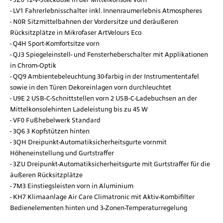
LV1 Fahrerlebnisschalter inkl. Innenraumerlebnis Atmospheres
N0R Sitzmittelbahnen der Vordersitze und deräußeren
Rücksitzplätze in Mikrofaser ArtVelours Eco
Q4H Sport-Komfortsitze vorn
QJ3 Spiegeleinstell- und Fensterheberschalter mit Applikationen
in Chrom-Optik
QQ9 Ambientebeleuchtung 30-farbig in der Instrumententafel
sowie in den Türen Dekoreinlagen vorn durchleuchtet
U9E 2 USB-C-Schnittstellen vorn 2 USB-C-Ladebuchsen an der
Mittelkonsolehinten Ladeleistung bis zu 45 W
VF0 Fußhebelwerk Standard
3Q6 3 Kopfstützen hinten
3QH Dreipunkt-Automatiksicherheitsgurte vornmit
Höheneinstellung und Gurtstraffer
3ZU Dreipunkt-Automatiksicherheitsgurte mit Gurtstraffer für die
äußeren Rücksitzplätze
7M3 Einstiegsleisten vorn in Aluminium
KH7 Klimaanlage Air Care Climatronic mit Aktiv-Kombifilter
Bedienelementen hinten und 3-Zonen-Temperaturregelung