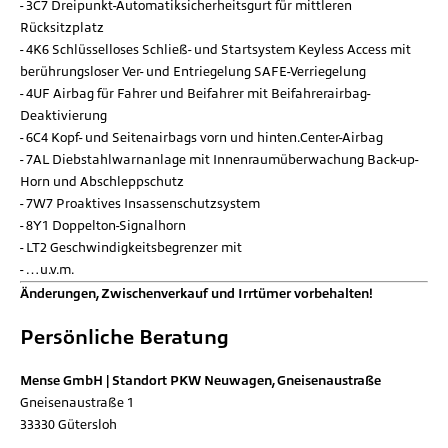
3C7 Dreipunkt-Automatiksicherheitsgurt für mittleren
Rücksitzplatz
4K6 Schlüsselloses Schließ- und Startsystem Keyless Access mit
berührungsloser Ver- und Entriegelung SAFE-Verriegelung
4UF Airbag für Fahrer und Beifahrer mit Beifahrerairbag-
Deaktivierung
6C4 Kopf- und Seitenairbags vorn und hinten.Center-Airbag
7AL Diebstahlwarnanlage mit Innenraumüberwachung Back-up-
Horn und Abschleppschutz
7W7 Proaktives Insassenschutzsystem
8Y1 Doppelton-Signalhorn
LT2 Geschwindigkeitsbegrenzer mit
…u.v.m.
Änderungen, Zwischenverkauf und Irrtümer vorbehalten!
Persönliche Beratung
Mense GmbH | Standort PKW Neuwagen, Gneisenaustraße
Gneisenaustraße 1
33330
Gütersloh