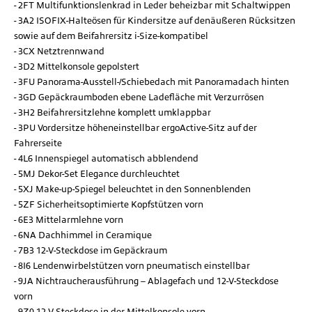
2FT Multifunktionslenkrad in Leder beheizbar mit Schaltwippen
3A2 ISOFIX-Halteösen für Kindersitze auf denäußeren Rücksitzen
sowie auf dem Beifahrersitz i-Size-kompatibel
3CX Netztrennwand
3D2 Mittelkonsole gepolstert
3FU Panorama-Ausstell-/Schiebedach mit Panoramadach hinten
3GD Gepäckraumboden ebene Ladefläche mit Verzurrösen
3H2 Beifahrersitzlehne komplett umklappbar
3PU Vordersitze höheneinstellbar ergoActive-Sitz auf der
Fahrerseite
4L6 Innenspiegel automatisch abblendend
5MJ Dekor-Set Elegance durchleuchtet
5XJ Make-up-Spiegel beleuchtet in den Sonnenblenden
5ZF Sicherheitsoptimierte Kopfstützen vorn
6E3 Mittelarmlehne vorn
6NA Dachhimmel in Ceramique
7B3 12-V-Steckdose im Gepäckraum
8I6 Lendenwirbelstützen vorn pneumatisch einstellbar
9JA Nichtraucherausführung – Ablagefach und 12-V-Steckdose
vorn
9Z0 12-V-Steckdose in der Mittelkonsole vorn