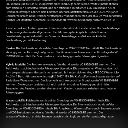
Emissionen und die Fahrleistungswerte eines Fahrzeugs beeinflussen. Weitere Informationen
zum offiziellen Kraftstoffverbrauch und den offiziellen spezifischen CO2-Emissionen neuer
Personenkraftwagen können dem Leitfaden über den Kraftstoffverbrauch, die CO2-Emissionen
und den Verbrauch neuer Personenkraftwagen entnommen werden, der an allen Verkaufsstellen
und bei DAT Deutsche Automobil Treuhand GmbH (
www.dat.de
) unentgeltlich erhältlich ist.
Zwischenverkauf, Änderungen und Irrtümer sind ausdrücklich vorbehalten. Die Beschreibungen
der Fahrzeuge dienen der allgemeinen Identifizierung des Angebots und stellt keine
Gewährleistung im kaufrechtlichen Sinne dar. Ausschlaggebend ist ausdrücklich die
Beschreibung gemäß Kaufvertrag.
Elektro:
Die Reichweite wurde auf der Grundlage der VO 692/2008/EG ermittelt. Die Reichweite ist
abhängig von der Fahrzeugkonfiguration. Der Stromverbrauch wurde auf der Grundlage der VO
692/2008/EG ermittelt. Der Stromverbrauch ist abhängig von der Fahrzeugkonfiguration.
Hybrid-Modelle:
Die Reichweite wurde auf der Grundlage der VO 692/2008/EG ermittelt. Die
Reichweite ist abhängig von der Fahrzeugkonfiguration. Die angegebenen Werte wurden nach
dem vorgeschriebenen Messverfahren ermittelt. Es handelt sich um die „NEFZ-CO2-Werte“ i.S.v.
Art. 2 Nr. 1 Durchführungsverordnung (EU) 2017/1153. Die Kraftstoffverbrauchswerte wurden auf
Basis dieser Werte errechnet. Der Stromverbrauch wurde auf der Grundlage der VO 692/2008/EG
ermittelt. Die Angaben beziehen sich nicht auf ein einzelnes Fahrzeug und sind nicht
Bestandteil des Angebots, sondern dienen allein Vergleichszwecken zwischen verschiedenen
Fahrzeugtypen.
Wasserstoff:
Die Reichweite wurde auf der Grundlage der VO 692/2008/EG ermittelt. Die
Reichweite ist abhängig von der Fahrzeugkonfiguration. Der Stromverbrauch wurde auf der
Grundlage der VO 692/2008/EG ermittelt. Die Angaben zu Wasserstoffverbrauch, Stromverbrauch
und CO2-Emissionen wurden auf der Grundlage der VO 692/2008/EG ermittelt. Der
Wasserstoffverbrauch und der Stromverbrauch ist abhängig von der Fahrzeugkonfiguration.