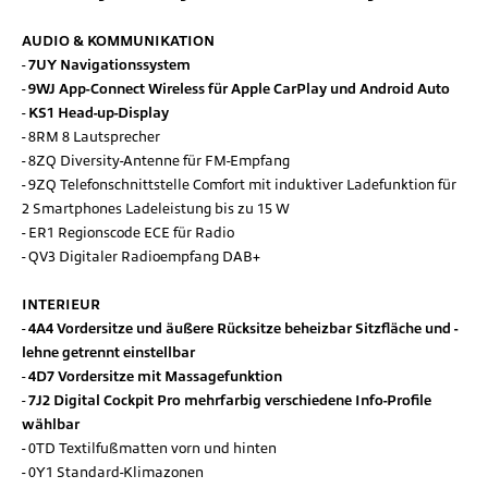
AUDIO & KOMMUNIKATION
7UY Navigationssystem
9WJ App-Connect Wireless für Apple CarPlay und Android Auto
KS1 Head-up-Display
8RM 8 Lautsprecher
8ZQ Diversity-Antenne für FM-Empfang
9ZQ Telefonschnittstelle Comfort mit induktiver Ladefunktion für
2 Smartphones Ladeleistung bis zu 15 W
ER1 Regionscode ECE für Radio
QV3 Digitaler Radioempfang DAB+
INTERIEUR
4A4 Vordersitze und äußere Rücksitze beheizbar Sitzfläche und -
lehne getrennt einstellbar
4D7 Vordersitze mit Massagefunktion
7J2 Digital Cockpit Pro mehrfarbig verschiedene Info-Profile
wählbar
0TD Textilfußmatten vorn und hinten
0Y1 Standard-Klimazonen