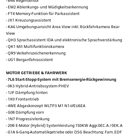
8N6 Regensensor
EM2 Ablenkungs- und Müdigkeitserkennung
FT4 Memory-Funktion für Parkassistent
JX1 Kreuzungsassistent
KA6 Umgebungsansicht Area View inkl. Rückfahrkamera Rear
View
QH3 Sprachassistent IDA und elektronische Sprachverstärkung
QK1 Mit Multifunktionskamera
QR9 Verkehrszeichenerkennung
UG1 Berganfahrassistent
MOTOR GETRIEBE & FAHRWERK
7L6 Start-Stopp-System mit Bremsenergie-Rückgewinnung
0K3 Hybrid-Antriebssystem PHEV
1JP Dämpfung hinten
1X0 Frontantrieb
4WE Abgaskonzept WLTP3 M1 N1-I//EU6EA
G08 Dämpfung vorn
1N7 Progressivlenkung
20B E-Motor (Hybrid) Systemleistung 150KW Aggr.0EC.A / 0EK.A
G1A 6-Gang-Automatikgetriebe oder DSG Beachtung: Fam. EDF