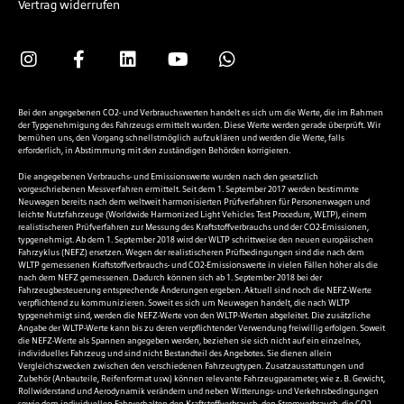
Vertrag widerrufen
Bei den angegebenen CO2- und Verbrauchswerten handelt es sich um die Werte, die im Rahmen
der Typgenehmigung des Fahrzeugs ermittelt wurden. Diese Werte werden gerade überprüft. Wir
bemühen uns, den Vorgang schnellstmöglich aufzuklären und werden die Werte, falls
erforderlich, in Abstimmung mit den zuständigen Behörden korrigieren.
Die angegebenen Verbrauchs- und Emissionswerte wurden nach den gesetzlich
vorgeschriebenen Messverfahren ermittelt. Seit dem 1. September 2017 werden bestimmte
Neuwagen bereits nach dem weltweit harmonisierten Prüfverfahren für Personenwagen und
leichte Nutzfahrzeuge (Worldwide Harmonized Light Vehicles Test Procedure, WLTP), einem
realistischeren Prüfverfahren zur Messung des Kraftstoffverbrauchs und der CO2-Emissionen,
typgenehmigt. Ab dem 1. September 2018 wird der WLTP schrittweise den neuen europäischen
Fahrzyklus (NEFZ) ersetzen. Wegen der realistischeren Prüfbedingungen sind die nach dem
WLTP gemessenen Kraftstoffverbrauchs- und CO2-Emissionswerte in vielen Fällen höher als die
nach dem NEFZ gemessenen. Dadurch können sich ab 1. September 2018 bei der
Fahrzeugbesteuerung entsprechende Änderungen ergeben. Aktuell sind noch die NEFZ-Werte
verpflichtend zu kommunizieren. Soweit es sich um Neuwagen handelt, die nach WLTP
typgenehmigt sind, werden die NEFZ-Werte von den WLTP-Werten abgeleitet. Die zusätzliche
Angabe der WLTP-Werte kann bis zu deren verpflichtender Verwendung freiwillig erfolgen. Soweit
die NEFZ-Werte als Spannen angegeben werden, beziehen sie sich nicht auf ein einzelnes,
individuelles Fahrzeug und sind nicht Bestandteil des Angebotes. Sie dienen allein
Vergleichszwecken zwischen den verschiedenen Fahrzeugtypen. Zusatzausstattungen und
Zubehör (Anbauteile, Reifenformat usw.) können relevante Fahrzeugparameter, wie z. B. Gewicht,
Rollwiderstand und Aerodynamik verändern und neben Witterungs- und Verkehrsbedingungen
sowie dem individuellen Fahrverhalten den Kraftstoffverbrauch, den Stromverbrauch, die CO2-