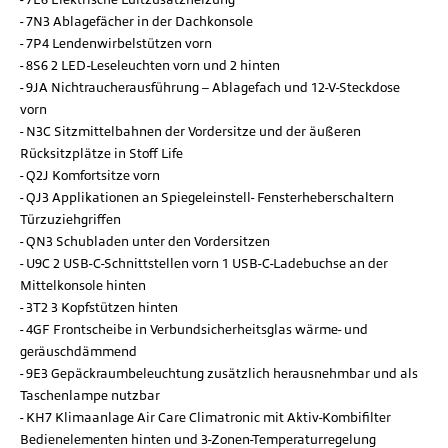
7N3 Ablagefächer in der Dachkonsole
7P4 Lendenwirbelstützen vorn
8S6 2 LED-Leseleuchten vorn und 2 hinten
9JA Nichtraucherausführung – Ablagefach und 12-V-Steckdose
vorn
N3C Sitzmittelbahnen der Vordersitze und der äußeren
Rücksitzplätze in Stoff Life
Q2J Komfortsitze vorn
QJ3 Applikationen an Spiegeleinstell- Fensterheberschaltern
Türzuziehgriffen
QN3 Schubladen unter den Vordersitzen
U9C 2 USB-C-Schnittstellen vorn 1 USB-C-Ladebuchse an der
Mittelkonsole hinten
3T2 3 Kopfstützen hinten
4GF Frontscheibe in Verbundsicherheitsglas wärme- und
geräuschdämmend
9E3 Gepäckraumbeleuchtung zusätzlich herausnehmbar und als
Taschenlampe nutzbar
KH7 Klimaanlage Air Care Climatronic mit Aktiv-Kombifilter
Bedienelementen hinten und 3-Zonen-Temperaturregelung