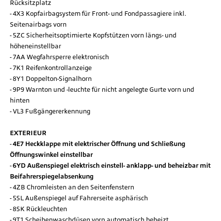
Rücksitzplatz
4X3 Kopfairbagsystem für Front- und Fondpassagiere inkl.
Seitenairbags vorn
5ZC Sicherheitsoptimierte Kopfstützen vorn längs- und
höheneinstellbar
7AA Wegfahrsperre elektronisch
7K1 Reifenkontrollanzeige
8Y1 Doppelton-Signalhorn
9P9 Warnton und -leuchte für nicht angelegte Gurte vorn und
hinten
VL3 Fußgängererkennung
EXTERIEUR
4E7 Heckklappe mit elektrischer Öffnung und Schließung
Öffnungswinkel einstellbar
6YD Außenspiegel elektrisch einstell- anklapp- und beheizbar mit
Beifahrerspiegelabsenkung
4ZB Chromleisten an den Seitenfenstern
5SL Außenspiegel auf Fahrerseite asphärisch
8SK Rückleuchten
9T1 Scheibenwaschdüsen vorn automatisch beheizt