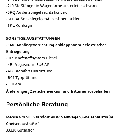
2J0 Stoßfänger in Wagenfarbe -unterteile schwarz
5RQ Außenspiegel rechts konvex
6FE Außenspiegelgehäuse silber lackiert
6KL Kühlergrill
SONSTIGE AUSSTATTUNGEN
1M6 Anhängevorrichtung anklappbar mit elektrischer
Entriegelung
0F5 Kraftstoffsystem Diesel
4BI Abgasnorm EU6 AP
A8C Komfortausstattung
B01 Typprüfland
…u.v.m.
Änderungen, Zwischenverkauf und Irrtümer vorbehalten!
Persönliche Beratung
Mense GmbH | Standort PKW Neuwagen, Gneisenaustraße
Gneisenaustraße 1
33330
Gütersloh