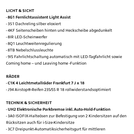
LICHT & SICHT
8G1 Fernlichtassistent Light Assist
3S1 Dachreling silber eloxiert
4KF Seitenscheiben hinten und Heckscheibe abgedunkelt
8IR LED-Scheinwerfer
8Q1 Leuchtweitenregulierung
8TB Nebelschlussleuchte
9I5 Fahrlichtschaltung automatisch mit LED-Tagfahrlicht sowie
Coming home – und Leaving home -Funktion
RÄDER
C1K 4 Leichtmetallräder Frankfurt 7 J x 18
J94 Airstop®-Reifen 235/55 R 18 rollwiderstandsoptimiert
TECHNIK & SICHERHEIT
UH2 Elektronische Parkbremse inkl. Auto-Hold-Funktion
3A0 ISOFIX-Halteösen zur Befestigung von 2 Kindersitzen auf den
Rücksitzen auch für i-Size-Kindersitze
3C7 Dreipunkt-Automatiksicherheitsgurt für mittleren