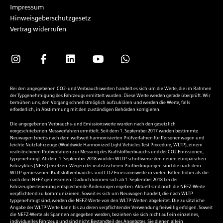
Impressum
Hinweisgeberschutzgesetz
Vertrag widerrufen
Bei den angegebenen CO2- und Verbrauchswerten handelt es sich um die Werte, die im Rahmen
der Typgenehmigung des Fahrzeugs ermittelt wurden. Diese Werte werden gerade überprüft. Wir
bemühen uns, den Vorgang schnellstmöglich aufzuklären und werden die Werte, falls
erforderlich, in Abstimmung mit den zuständigen Behörden korrigieren.
Die angegebenen Verbrauchs- und Emissionswerte wurden nach den gesetzlich
vorgeschriebenen Messverfahren ermittelt. Seit dem 1. September 2017 werden bestimmte
Neuwagen bereits nach dem weltweit harmonisierten Prüfverfahren für Personenwagen und
leichte Nutzfahrzeuge (Worldwide Harmonized Light Vehicles Test Procedure, WLTP), einem
realistischeren Prüfverfahren zur Messung des Kraftstoffverbrauchs und der CO2-Emissionen,
typgenehmigt. Ab dem 1. September 2018 wird der WLTP schrittweise den neuen europäischen
Fahrzyklus (NEFZ) ersetzen. Wegen der realistischeren Prüfbedingungen sind die nach dem
WLTP gemessenen Kraftstoffverbrauchs- und CO2-Emissionswerte in vielen Fällen höher als die
nach dem NEFZ gemessenen. Dadurch können sich ab 1. September 2018 bei der
Fahrzeugbesteuerung entsprechende Änderungen ergeben. Aktuell sind noch die NEFZ-Werte
verpflichtend zu kommunizieren. Soweit es sich um Neuwagen handelt, die nach WLTP
typgenehmigt sind, werden die NEFZ-Werte von den WLTP-Werten abgeleitet. Die zusätzliche
Angabe der WLTP-Werte kann bis zu deren verpflichtender Verwendung freiwillig erfolgen. Soweit
die NEFZ-Werte als Spannen angegeben werden, beziehen sie sich nicht auf ein einzelnes,
individuelles Fahrzeug und sind nicht Bestandteil des Angebotes. Sie dienen allein