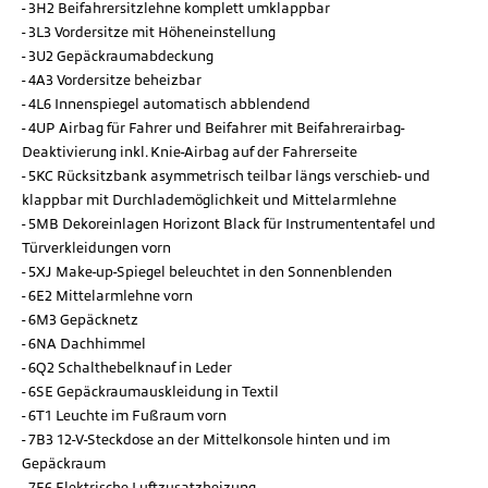
3H2 Beifahrersitzlehne komplett umklappbar
3L3 Vordersitze mit Höheneinstellung
3U2 Gepäckraumabdeckung
4A3 Vordersitze beheizbar
4L6 Innenspiegel automatisch abblendend
4UP Airbag für Fahrer und Beifahrer mit Beifahrerairbag-
Deaktivierung inkl. Knie-Airbag auf der Fahrerseite
5KC Rücksitzbank asymmetrisch teilbar längs verschieb- und
klappbar mit Durchlademöglichkeit und Mittelarmlehne
5MB Dekoreinlagen Horizont Black für Instrumententafel und
Türverkleidungen vorn
5XJ Make-up-Spiegel beleuchtet in den Sonnenblenden
6E2 Mittelarmlehne vorn
6M3 Gepäcknetz
6NA Dachhimmel
6Q2 Schalthebelknauf in Leder
6SE Gepäckraumauskleidung in Textil
6T1 Leuchte im Fußraum vorn
7B3 12-V-Steckdose an der Mittelkonsole hinten und im
Gepäckraum
7E6 Elektrische Luftzusatzheizung