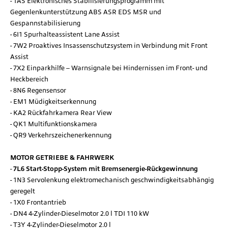
1AS Elektronisches Stabilisierungsprogramm mit
Gegenlenkunterstützung ABS ASR EDS MSR und
Gespannstabilisierung
6I1 Spurhalteassistent Lane Assist
7W2 Proaktives Insassenschutzsystem in Verbindung mit Front
Assist
7X2 Einparkhilfe – Warnsignale bei Hindernissen im Front- und
Heckbereich
8N6 Regensensor
EM1 Müdigkeitserkennung
KA2 Rückfahrkamera Rear View
QK1 Multifunktionskamera
QR9 Verkehrszeichenerkennung
MOTOR GETRIEBE & FAHRWERK
7L6 Start-Stopp-System mit Bremsenergie-Rückgewinnung
1N3 Servolenkung elektromechanisch geschwindigkeitsabhängig
geregelt
1X0 Frontantrieb
DN4 4-Zylinder-Dieselmotor 2.0 l TDI 110 kW
T3Y 4-Zylinder-Dieselmotor 2.0 l