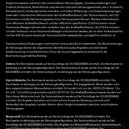
Vergleichszwecken zwischen den verschiedenen Fahrzeugtypen. Zusatzausstattungen und
Zubehör (Anbauteile, Reifenformat usw.) können relevante Fahrzeugparameter, wie z. B. Gewicht,
Rollwiderstand und Aerodynamik verändern und neben Witterungs- und Verkehrsbedingungen
sowie dem individuellen Fahrverhalten den Kraftstoffverbrauch, den Stromverbrauch, die CO2-
Emissionen und die Fahrleistungswerte eines Fahrzeugs beeinflussen. Weitere Informationen
zum offiziellen Kraftstoffverbrauch und den offiziellen spezifischen CO2-Emissionen neuer
Personenkraftwagen können dem Leitfaden über den Kraftstoffverbrauch, die CO2-Emissionen
und den Verbrauch neuer Personenkraftwagen entnommen werden, der an allen Verkaufsstellen
und bei DAT Deutsche Automobil Treuhand GmbH (
www.dat.de
) unentgeltlich erhältlich ist.
Zwischenverkauf, Änderungen und Irrtümer sind ausdrücklich vorbehalten. Die Beschreibungen
der Fahrzeuge dienen der allgemeinen Identifizierung des Angebots und stellt keine
Gewährleistung im kaufrechtlichen Sinne dar. Ausschlaggebend ist ausdrücklich die
Beschreibung gemäß Kaufvertrag.
Elektro:
Die Reichweite wurde auf der Grundlage der VO 692/2008/EG ermittelt. Die Reichweite ist
abhängig von der Fahrzeugkonfiguration. Der Stromverbrauch wurde auf der Grundlage der VO
692/2008/EG ermittelt. Der Stromverbrauch ist abhängig von der Fahrzeugkonfiguration.
Hybrid-Modelle:
Die Reichweite wurde auf der Grundlage der VO 692/2008/EG ermittelt. Die
Reichweite ist abhängig von der Fahrzeugkonfiguration. Die angegebenen Werte wurden nach
dem vorgeschriebenen Messverfahren ermittelt. Es handelt sich um die „NEFZ-CO2-Werte“ i.S.v.
Art. 2 Nr. 1 Durchführungsverordnung (EU) 2017/1153. Die Kraftstoffverbrauchswerte wurden auf
Basis dieser Werte errechnet. Der Stromverbrauch wurde auf der Grundlage der VO 692/2008/EG
ermittelt. Die Angaben beziehen sich nicht auf ein einzelnes Fahrzeug und sind nicht
Bestandteil des Angebots, sondern dienen allein Vergleichszwecken zwischen verschiedenen
Fahrzeugtypen.
Wasserstoff:
Die Reichweite wurde auf der Grundlage der VO 692/2008/EG ermittelt. Die
Reichweite ist abhängig von der Fahrzeugkonfiguration. Der Stromverbrauch wurde auf der
Grundlage der VO 692/2008/EG ermittelt. Die Angaben zu Wasserstoffverbrauch, Stromverbrauch
und CO2-Emissionen wurden auf der Grundlage der VO 692/2008/EG ermittelt. Der