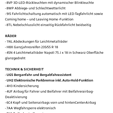
8VP 3D-LED-Rückleuchten mit dynamischer Blinkleuchte
8WP Abbiege- und Schlechtwetterlicht
9I5 Fahrlichtschaltung automatisch mit LED-Tagfahrlicht sowie
Coming home – und Leaving Home -Funktion
8TL Nebelschlusslicht einseitig Rückfahrlicht beidseitig
RÄDER
1NL Abdeckungen für Leichtmetallräder
H8X Ganzjahresreifen 235/55 R 18
45N 4 Leichtmetallräder Napoli 75 J x 18 in Schwarz Oberfläche
glanzgedreht
TECHNIK & SICHERHEIT
UG5 Berganfahr- und Bergabfahrassistent
UH2 Elektronische Parkbremse inkl. Auto-Hold-Funktion
4H3 Kindersicherung
4UF Airbag für Fahrer und Beifahrer mit Beifahrerairbag-
Deaktivierung
6C4 Kopf- und Seitenairbags vorn und hintenCenter-Airbag
7AA Wegfahrsperre elektronisch