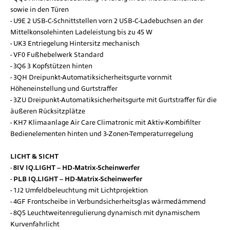
sowie in den Türen
U9E 2 USB-C-Schnittstellen vorn 2 USB-C-Ladebuchsen an der
Mittelkonsolehinten Ladeleistung bis zu 45 W
UK3 Entriegelung Hintersitz mechanisch
VF0 Fußhebelwerk Standard
3Q6 3 Kopfstützen hinten
3QH Dreipunkt-Automatiksicherheitsgurte vornmit
Höheneinstellung und Gurtstraffer
3ZU Dreipunkt-Automatiksicherheitsgurte mit Gurtstraffer für die
äußeren Rücksitzplätze
KH7 Klimaanlage Air Care Climatronic mit Aktiv-Kombifilter
Bedienelementen hinten und 3-Zonen-Temperaturregelung
LICHT & SICHT
8IV IQ.LIGHT – HD-Matrix-Scheinwerfer
PLB IQ.LIGHT – HD-Matrix-Scheinwerfer
1J2 Umfeldbeleuchtung mit Lichtprojektion
4GF Frontscheibe in Verbundsicherheitsglas wärmedämmend
8Q5 Leuchtweitenregulierung dynamisch mit dynamischem
Kurvenfahrlicht