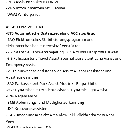
PFB Assistenzpaket IQ.DRIVE
RBA Infotainment-Paket Discover
WW2 Winterpaket
ASSISTENZSYSTEME
8T3 Automatische Distanzregelung ACC stop & go
1AQ Elektronisches Stabilisierungsprogramm und
elektromechanischer Bremskraftverstärker
2I2 Adaptive Fahrwerksregelung DCC Pro inkl.Fahrprofilauswahl
6I6 Fahrassistent Travel Assist Spurhalteassistent Lane Assist und
Emergency Assist
79H Spurwechselassistent Side Assist Ausparkassistent und
Ausstiegswarnung
8A2 Parkassistent Park Assist Plus inkl. Einparkhilfe
8G7 Dynamischer Fernlichtassistent Dynamic Light Assist
8N6 Regensensor
EM3 Ablenkungs- und Müdigkeitserkennung
JX1 Kreuzungsassistent
KA6 Umgebungsansicht Area View inkl. Rückfahrkamera Rear
View
QH1 Sprachassistent IDA