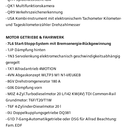
QK1 Multifunktionskamera
QR9 Verkehrszeichenerkennung
U5A Kombi-Instrument mit elektronischem Tachometer Kilometer-
und Tageskilometerzähler Drehzahlmesser
MOTOR GETRIEBE & FAHRWERK
7L6 Start-Stopp-System mit Bremsenergie-Rückgewinnung
1JP Dämpfung hinten
1N3 Servolenkung elektromechanisch geschwindigkeitsabhängig
geregelt
1X1 Allradantrieb 4MOTION
4VN Abgaskonzept WLTP3 M1 N1-I//EU6EB
8GV Drehstromgenerator 180 A
G06 Dämpfung vorn
M0Z 4-Zyl.Turbodieselmotor 20 L/142 KW(4V) TDI Common-Rail
Grundmotor: T6F/T20/T1W
T6F 4-Zylinder-Dieselmotor 20 l
0IJ Doppelkupplungsgetriebe DQ381
G1D 7-Gang-Automatikgetriebe oder DSG für Allrad Beachtung:
Fam. EDF