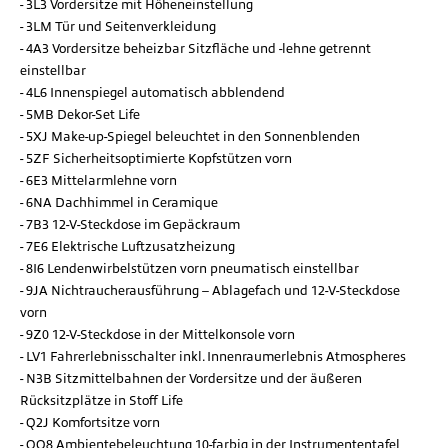
3L3 Vordersitze mit Höheneinstellung
3LM Tür und Seitenverkleidung
4A3 Vordersitze beheizbar Sitzfläche und -lehne getrennt
einstellbar
4L6 Innenspiegel automatisch abblendend
5MB Dekor-Set Life
5XJ Make-up-Spiegel beleuchtet in den Sonnenblenden
5ZF Sicherheitsoptimierte Kopfstützen vorn
6E3 Mittelarmlehne vorn
6NA Dachhimmel in Ceramique
7B3 12-V-Steckdose im Gepäckraum
7E6 Elektrische Luftzusatzheizung
8I6 Lendenwirbelstützen vorn pneumatisch einstellbar
9JA Nichtraucherausführung – Ablagefach und 12-V-Steckdose
vorn
9Z0 12-V-Steckdose in der Mittelkonsole vorn
LV1 Fahrerlebnisschalter inkl. Innenraumerlebnis Atmospheres
N3B Sitzmittelbahnen der Vordersitze und der äußeren
Rücksitzplätze in Stoff Life
Q2J Komfortsitze vorn
QQ8 Ambientebeleuchtung 10-farbig in der Instrumententafel