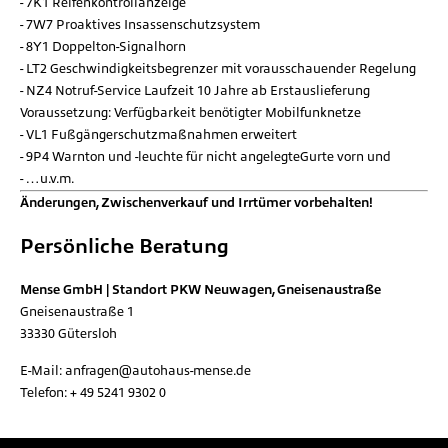
7K1 Reifenkontrollanzeige
7W7 Proaktives Insassenschutzsystem
8Y1 Doppelton-Signalhorn
LT2 Geschwindigkeitsbegrenzer mit vorausschauender Regelung
NZ4 Notruf-Service Laufzeit 10 Jahre ab Erstauslieferung
Voraussetzung: Verfügbarkeit benötigter Mobilfunknetze
VL1 Fußgängerschutzmaßnahmen erweitert
9P4 Warnton und -leuchte für nicht angelegteGurte vorn und
…u.v.m.
Änderungen, Zwischenverkauf und Irrtümer vorbehalten!
Persönliche Beratung
Mense GmbH | Standort PKW Neuwagen, Gneisenaustraße
Gneisenaustraße 1
33330
Gütersloh
E-Mail:
anfragen@autohaus-mense.de
Telefon:
+ 49 5241 9302 0