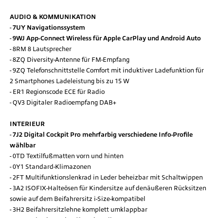
AUDIO & KOMMUNIKATION
7UY Navigationssystem
9WJ App-Connect Wireless für Apple CarPlay und Android Auto
8RM 8 Lautsprecher
8ZQ Diversity-Antenne für FM-Empfang
9ZQ Telefonschnittstelle Comfort mit induktiver Ladefunktion für
2 Smartphones Ladeleistung bis zu 15 W
ER1 Regionscode ECE für Radio
QV3 Digitaler Radioempfang DAB+
INTERIEUR
7J2 Digital Cockpit Pro mehrfarbig verschiedene Info-Profile
wählbar
0TD Textilfußmatten vorn und hinten
0Y1 Standard-Klimazonen
2FT Multifunktionslenkrad in Leder beheizbar mit Schaltwippen
3A2 ISOFIX-Halteösen für Kindersitze auf denäußeren Rücksitzen
sowie auf dem Beifahrersitz i-Size-kompatibel
3H2 Beifahrersitzlehne komplett umklappbar