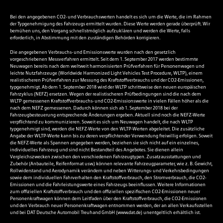
Bei den angegebenen CO2- und Verbrauchswerten handelt es sich um die Werte, die im Rahmen
der Typgenehmigung des Fahrzeugs ermittelt wurden. Diese Werte werden gerade überprüft. Wir
bemühen uns, den Vorgang schnellstmöglich aufzuklären und werden die Werte, falls
erforderlich, in Abstimmung mit den zuständigen Behörden korrigieren.
Die angegebenen Verbrauchs- und Emissionswerte wurden nach den gesetzlich
vorgeschriebenen Messverfahren ermittelt. Seit dem 1. September 2017 werden bestimmte
Neuwagen bereits nach dem weltweit harmonisierten Prüfverfahren für Personenwagen und
leichte Nutzfahrzeuge (Worldwide Harmonized Light Vehicles Test Procedure, WLTP), einem
realistischeren Prüfverfahren zur Messung des Kraftstoffverbrauchs und der CO2-Emissionen,
typgenehmigt. Ab dem 1. September 2018 wird der WLTP schrittweise den neuen europäischen
Fahrzyklus (NEFZ) ersetzen. Wegen der realistischeren Prüfbedingungen sind die nach dem
WLTP gemessenen Kraftstoffverbrauchs- und CO2-Emissionswerte in vielen Fällen höher als die
nach dem NEFZ gemessenen. Dadurch können sich ab 1. September 2018 bei der
Fahrzeugbesteuerung entsprechende Änderungen ergeben. Aktuell sind noch die NEFZ-Werte
verpflichtend zu kommunizieren. Soweit es sich um Neuwagen handelt, die nach WLTP
typgenehmigt sind, werden die NEFZ-Werte von den WLTP-Werten abgeleitet. Die zusätzliche
Angabe der WLTP-Werte kann bis zu deren verpflichtender Verwendung freiwillig erfolgen. Soweit
die NEFZ-Werte als Spannen angegeben werden, beziehen sie sich nicht auf ein einzelnes,
individuelles Fahrzeug und sind nicht Bestandteil des Angebotes. Sie dienen allein
Vergleichszwecken zwischen den verschiedenen Fahrzeugtypen. Zusatzausstattungen und
Zubehör (Anbauteile, Reifenformat usw.) können relevante Fahrzeugparameter, wie z. B. Gewicht,
Rollwiderstand und Aerodynamik verändern und neben Witterungs- und Verkehrsbedingungen
sowie dem individuellen Fahrverhalten den Kraftstoffverbrauch, den Stromverbrauch, die CO2-
Emissionen und die Fahrleistungswerte eines Fahrzeugs beeinflussen. Weitere Informationen
zum offiziellen Kraftstoffverbrauch und den offiziellen spezifischen CO2-Emissionen neuer
Personenkraftwagen können dem Leitfaden über den Kraftstoffverbrauch, die CO2-Emissionen
und den Verbrauch neuer Personenkraftwagen entnommen werden, der an allen Verkaufsstellen
und bei DAT Deutsche Automobil Treuhand GmbH (
www.dat.de
) unentgeltlich erhältlich ist.