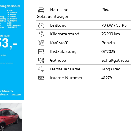
Neu- Und
Pkw
Gebrauchtwagen
Leistung
70 kW / 95 PS
Kilometerstand
25.209 km
Kraftstoff
Benzin
Erstzulassung
07/2025
Getriebe
Schaltgetriebe
Hersteller Farbe
Kings Red
Interne Nummer
41279