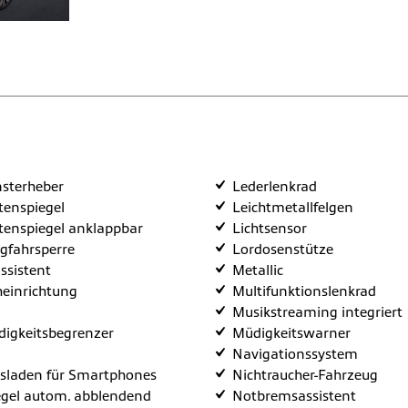
nsterheber
Lederlenkrad
itenspiegel
Leichtmetallfelgen
itenspiegel anklappbar
Lichtsensor
egfahrsperre
Lordosenstütze
ssistent
Metallic
heinrichtung
Multifunktionslenkrad
Musikstreaming integriert
igkeitsbegrenzer
Müdigkeitswarner
Navigationssystem
sladen für Smartphones
Nichtraucher-Fahrzeug
gel autom. abblendend
Notbremsassistent