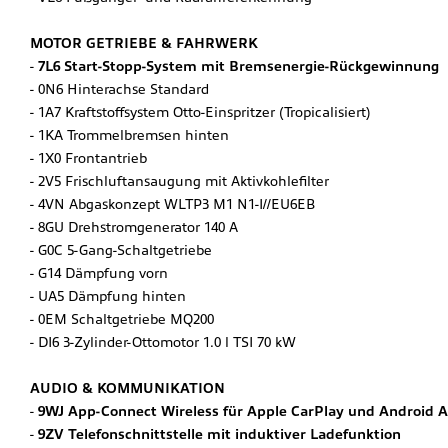
MOTOR GETRIEBE & FAHRWERK
7L6 Start-Stopp-System mit Bremsenergie-Rückgewinnung
0N6 Hinterachse Standard
1A7 Kraftstoffsystem Otto-Einspritzer (Tropicalisiert)
1KA Trommelbremsen hinten
1X0 Frontantrieb
2V5 Frischluftansaugung mit Aktivkohlefilter
4VN Abgaskonzept WLTP3 M1 N1-I//EU6EB
8GU Drehstromgenerator 140 A
G0C 5-Gang-Schaltgetriebe
G14 Dämpfung vorn
UA5 Dämpfung hinten
0EM Schaltgetriebe MQ200
DI6 3-Zylinder-Ottomotor 1.0 l TSI 70 kW
AUDIO & KOMMUNIKATION
9WJ App-Connect Wireless für Apple CarPlay und Android 
9ZV Telefonschnittstelle mit induktiver Ladefunktion