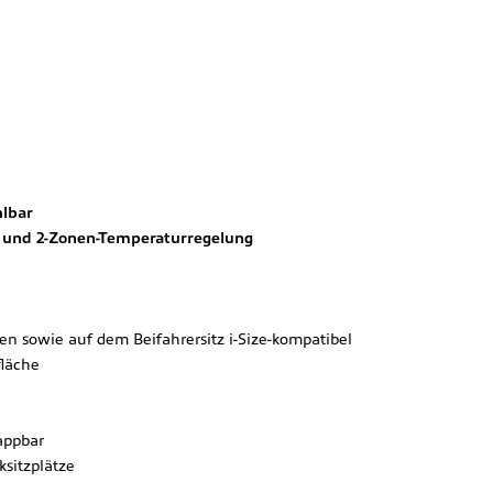
hlbar
r und 2-Zonen-Temperaturregelung
en sowie auf dem Beifahrersitz i-Size-kompatibel
fläche
appbar
sitzplätze