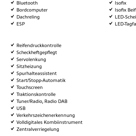
Bluetooth
Isofix
Bordcomputer
Isofix Bei
Dachreling
LED-Sche
ESP
LED-Tagfa
Reifendruckkontrolle
Scheckheftgepflegt
Servolenkung
Sitzheizung
Spurhalteassistent
Start/Stopp-Automatik
Touchscreen
Traktionskontrolle
Tuner/Radio, Radio DAB
USB
Verkehrszeichenerkennung
Volldigitales Kombiinstrument
Zentralverriegelung