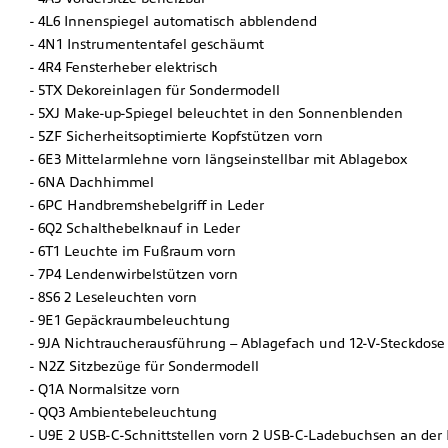
4L6 Innenspiegel automatisch abblendend
4N1 Instrumententafel geschäumt
4R4 Fensterheber elektrisch
5TX Dekoreinlagen für Sondermodell
5XJ Make-up-Spiegel beleuchtet in den Sonnenblenden
5ZF Sicherheitsoptimierte Kopfstützen vorn
6E3 Mittelarmlehne vorn längseinstellbar mit Ablagebox
6NA Dachhimmel
6PC Handbremshebelgriff in Leder
6Q2 Schalthebelknauf in Leder
6T1 Leuchte im Fußraum vorn
7P4 Lendenwirbelstützen vorn
8S6 2 Leseleuchten vorn
9E1 Gepäckraumbeleuchtung
9JA Nichtraucherausführung – Ablagefach und 12-V-Steckdose
N2Z Sitzbezüge für Sondermodell
Q1A Normalsitze vorn
QQ3 Ambientebeleuchtung
U9E 2 USB-C-Schnittstellen vorn 2 USB-C-Ladebuchsen an der 