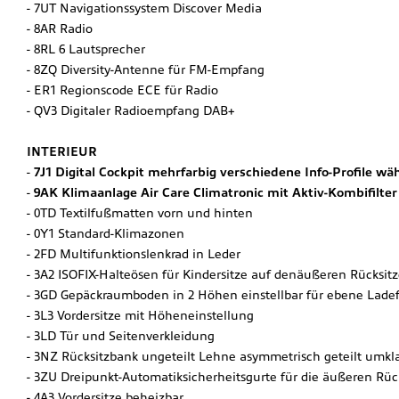
7UT Navigationssystem Discover Media
8AR Radio
8RL 6 Lautsprecher
8ZQ Diversity-Antenne für FM-Empfang
ER1 Regionscode ECE für Radio
QV3 Digitaler Radioempfang DAB+
INTERIEUR
7J1 Digital Cockpit mehrfarbig verschiedene Info-Profile wä
9AK Klimaanlage Air Care Climatronic mit Aktiv-Kombifilte
0TD Textilfußmatten vorn und hinten
0Y1 Standard-Klimazonen
2FD Multifunktionslenkrad in Leder
3A2 ISOFIX-Halteösen für Kindersitze auf denäußeren Rücksitz
3GD Gepäckraumboden in 2 Höhen einstellbar für ebene Lade
3L3 Vordersitze mit Höheneinstellung
3LD Tür und Seitenverkleidung
3NZ Rücksitzbank ungeteilt Lehne asymmetrisch geteilt umkl
3ZU Dreipunkt-Automatiksicherheitsgurte für die äußeren Rück
4A3 Vordersitze beheizbar