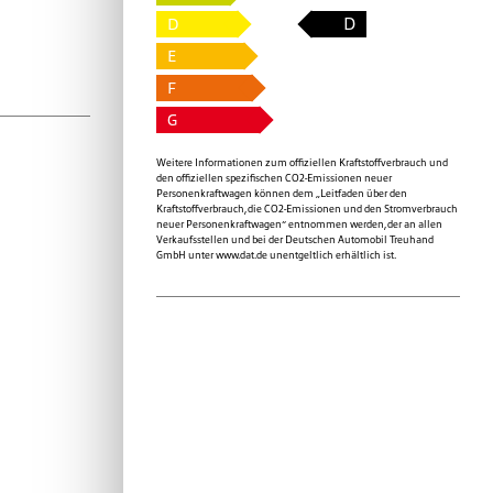
D
D
E
F
G
Weitere Informationen zum offiziellen Kraftstoffverbrauch und
den offiziellen spezifischen CO2-Emissionen neuer
Personenkraftwagen können dem „Leitfaden über den
Kraftstoffverbrauch, die CO2-Emissionen und den Stromverbrauch
neuer Personenkraftwagen“ entnommen werden, der an allen
Verkaufsstellen und bei der Deutschen Automobil Treuhand
GmbH unter
www.dat.de
unentgeltlich erhältlich ist.