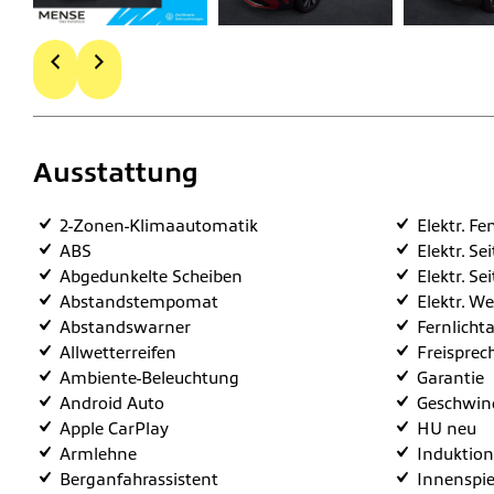
Ausstattung
2-Zonen-Klimaautomatik
Elektr. Fe
ABS
Elektr. Se
Abgedunkelte Scheiben
Elektr. Se
Abstandstempomat
Elektr. W
Abstandswarner
Fernlichta
Allwetterreifen
Freisprec
Ambiente-Beleuchtung
Garantie
Android Auto
Geschwind
Apple CarPlay
HU neu
Armlehne
Induktion
Berganfahrassistent
Innenspie