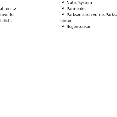
Notrufsystem
fahrersitz
Pannenkit
inwerfer
Parksensoren vorne, Parks
hrlicht
hinten
Regensensor