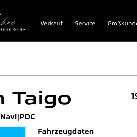
Verkauf
Service
Großkund
n
Taigo
1
D|Navi|PDC
Fahrzeugdaten