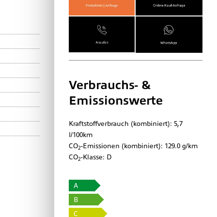
Verbrauchs- &
Emissionswerte
Kraftstoffverbrauch (kombiniert):
5,7
l/100km
CO
-Emissionen (kombiniert):
129.0 g/km
2
CO
-Klasse:
D
2
A
B
C