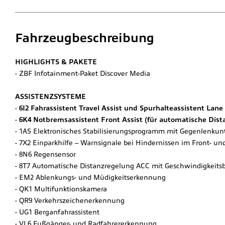
Fahrzeugbeschreibung
HIGHLIGHTS & PAKETE
ZBF Infotainment-Paket Discover Media
ASSISTENZSYSTEME
6I2 Fahrassistent Travel Assist und Spurhalteassistent Lane 
6K4 Notbremsassistent Front Assist (für automatische Dist
1AS Elektronisches Stabilisierungsprogramm mit Gegenlenkun
7X2 Einparkhilfe – Warnsignale bei Hindernissen im Front- un
8N6 Regensensor
8T7 Automatische Distanzregelung ACC mit Geschwindigkeits
EM2 Ablenkungs- und Müdigkeitserkennung
QK1 Multifunktionskamera
QR9 Verkehrszeichenerkennung
UG1 Berganfahrassistent
VL6 Fußgänger- und Radfahrererkennung