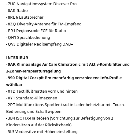
7UG Navigationssystem Discover Pro
8AR Radio
8RL 6 Lautsprecher
8ZQ Diversity-Antenne für FM-Empfang
ER1 Regionscode ECE für Radio
QH1 Sprachbedienung
QV3 Digitaler Radioempfang DAB+
INTERIEUR
9AK Klimaanlage Air Care Climatronic mit Aktiv-Kombifilter und
2-Zonen-Temperaturregelung
9S0 Digital Cockpit Pro mehrfarbig verschiedene Info-Profile
wählbar
0TD Textilfußmatten vorn und hinten
0Y1 Standard-Klimazonen
2PT Multifunktions-Sportlenkrad in Leder beheizbar mit Touch-
Bedienung und Schaltwippen
3B4 ISOFIX-Halteösen (Vorrichtung zur Befestigung von 2
Kindersitzen auf der Rücksitzbank)
3L3 Vordersitze mit Höheneinstellung