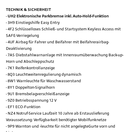
TECHNIK & SICHERHEIT
UH2 Elektronische Parkbremse inkl. Auto-Hold-Funktion
3H9 Einstiegshilfe Easy Entry
4F2 Schlüsselloses Schließ- und Startsystem Keyless Access mit
SAFE-Verriegelung
4UF Airbag für Fahrer und Beifahrer mit Beifahrerairbag-
Deaktivierung
7AS Diebstahlwarnanlage mit Innenraumüberwachung Back-up-
Horn und Abschleppschutz
7K1 Reifenkontrollanzeige
8Q3 Leuchtweitenregulierung dynamisch
8W1 Warnleuchte für Waschwasserstand
8Y1 Doppelton-Signalhorn
9U1 Bremsbelagverschleißanzeige
9Z0 Betriebsspannung 12 V
EF1 ECO-Funktion
NZ4 Notruf-Service Laufzeit 10 Jahre ab Erstauslieferung
Voraussetzung: Verfügbarkeit benötigter Mobilfunknetze
9P9 Warnton und -leuchte für nicht angelegteGurte vorn und