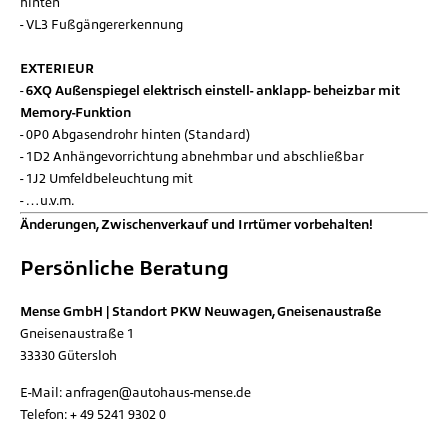
hinten
VL3 Fußgängererkennung
EXTERIEUR
6XQ Außenspiegel elektrisch einstell- anklapp- beheizbar mit
Memory-Funktion
0P0 Abgasendrohr hinten (Standard)
1D2 Anhängevorrichtung abnehmbar und abschließbar
1J2 Umfeldbeleuchtung mit
…u.v.m.
Änderungen, Zwischenverkauf und Irrtümer vorbehalten!
Persönliche Beratung
Mense GmbH | Standort PKW Neuwagen, Gneisenaustraße
Gneisenaustraße 1
33330
Gütersloh
E-Mail:
anfragen@autohaus-mense.de
Telefon:
+ 49 5241 9302 0