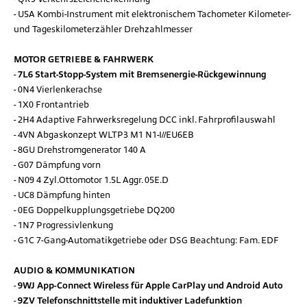
U5A Kombi-Instrument mit elektronischem Tachometer Kilometer-
und Tageskilometerzähler Drehzahlmesser
MOTOR GETRIEBE & FAHRWERK
7L6 Start-Stopp-System mit Bremsenergie-Rückgewinnung
0N4 Vierlenkerachse
1X0 Frontantrieb
2H4 Adaptive Fahrwerksregelung DCC inkl. Fahrprofilauswahl
4VN Abgaskonzept WLTP3 M1 N1-I//EU6EB
8GU Drehstromgenerator 140 A
G07 Dämpfung vorn
N09 4 Zyl.Ottomotor 1.5L Aggr. 05E.D
UC8 Dämpfung hinten
0EG Doppelkupplungsgetriebe DQ200
1N7 Progressivlenkung
G1C 7-Gang-Automatikgetriebe oder DSG Beachtung: Fam. EDF
AUDIO & KOMMUNIKATION
9WJ App-Connect Wireless für Apple CarPlay und Android Auto
9ZV Telefonschnittstelle mit induktiver Ladefunktion