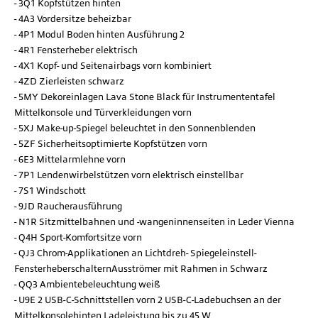
3Q1 Kopfstützen hinten
4A3 Vordersitze beheizbar
4P1 Modul Boden hinten Ausführung 2
4R1 Fensterheber elektrisch
4X1 Kopf- und Seitenairbags vorn kombiniert
4ZD Zierleisten schwarz
5MY Dekoreinlagen Lava Stone Black für Instrumententafel
Mittelkonsole und Türverkleidungen vorn
5XJ Make-up-Spiegel beleuchtet in den Sonnenblenden
5ZF Sicherheitsoptimierte Kopfstützen vorn
6E3 Mittelarmlehne vorn
7P1 Lendenwirbelstützen vorn elektrisch einstellbar
7S1 Windschott
9JD Raucherausführung
N1R Sitzmittelbahnen und -wangeninnenseiten in Leder Vienna
Q4H Sport-Komfortsitze vorn
QJ3 Chrom-Applikationen an Lichtdreh- Spiegeleinstell-
FensterheberschalternAusströmer mit Rahmen in Schwarz
QQ3 Ambientebeleuchtung weiß
U9E 2 USB-C-Schnittstellen vorn 2 USB-C-Ladebuchsen an der
Mittelkonsolehinten Ladeleistung bis zu 45 W