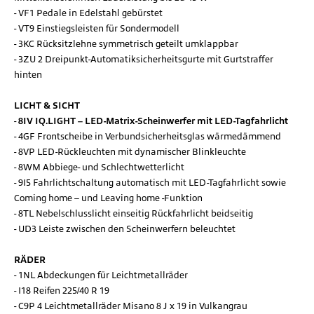
VF1 Pedale in Edelstahl gebürstet
VT9 Einstiegsleisten für Sondermodell
3KC Rücksitzlehne symmetrisch geteilt umklappbar
3ZU 2 Dreipunkt-Automatiksicherheitsgurte mit Gurtstraffer
hinten
LICHT & SICHT
8IV IQ.LIGHT – LED-Matrix-Scheinwerfer mit LED-Tagfahrlicht
4GF Frontscheibe in Verbundsicherheitsglas wärmedämmend
8VP LED-Rückleuchten mit dynamischer Blinkleuchte
8WM Abbiege- und Schlechtwetterlicht
9I5 Fahrlichtschaltung automatisch mit LED-Tagfahrlicht sowie
Coming home – und Leaving home -Funktion
8TL Nebelschlusslicht einseitig Rückfahrlicht beidseitig
UD3 Leiste zwischen den Scheinwerfern beleuchtet
RÄDER
1NL Abdeckungen für Leichtmetallräder
I18 Reifen 225/40 R 19
C9P 4 Leichtmetallräder Misano 8 J x 19 in Vulkangrau