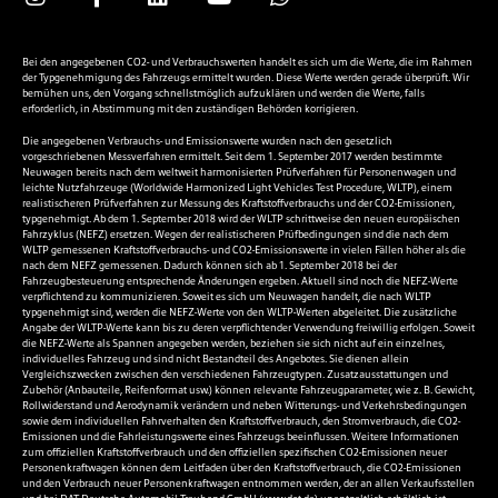
Bei den angegebenen CO2- und Verbrauchswerten handelt es sich um die Werte, die im Rahmen
der Typgenehmigung des Fahrzeugs ermittelt wurden. Diese Werte werden gerade überprüft. Wir
bemühen uns, den Vorgang schnellstmöglich aufzuklären und werden die Werte, falls
erforderlich, in Abstimmung mit den zuständigen Behörden korrigieren.
Die angegebenen Verbrauchs- und Emissionswerte wurden nach den gesetzlich
vorgeschriebenen Messverfahren ermittelt. Seit dem 1. September 2017 werden bestimmte
Neuwagen bereits nach dem weltweit harmonisierten Prüfverfahren für Personenwagen und
leichte Nutzfahrzeuge (Worldwide Harmonized Light Vehicles Test Procedure, WLTP), einem
realistischeren Prüfverfahren zur Messung des Kraftstoffverbrauchs und der CO2-Emissionen,
typgenehmigt. Ab dem 1. September 2018 wird der WLTP schrittweise den neuen europäischen
Fahrzyklus (NEFZ) ersetzen. Wegen der realistischeren Prüfbedingungen sind die nach dem
WLTP gemessenen Kraftstoffverbrauchs- und CO2-Emissionswerte in vielen Fällen höher als die
nach dem NEFZ gemessenen. Dadurch können sich ab 1. September 2018 bei der
Fahrzeugbesteuerung entsprechende Änderungen ergeben. Aktuell sind noch die NEFZ-Werte
verpflichtend zu kommunizieren. Soweit es sich um Neuwagen handelt, die nach WLTP
typgenehmigt sind, werden die NEFZ-Werte von den WLTP-Werten abgeleitet. Die zusätzliche
Angabe der WLTP-Werte kann bis zu deren verpflichtender Verwendung freiwillig erfolgen. Soweit
die NEFZ-Werte als Spannen angegeben werden, beziehen sie sich nicht auf ein einzelnes,
individuelles Fahrzeug und sind nicht Bestandteil des Angebotes. Sie dienen allein
Vergleichszwecken zwischen den verschiedenen Fahrzeugtypen. Zusatzausstattungen und
Zubehör (Anbauteile, Reifenformat usw.) können relevante Fahrzeugparameter, wie z. B. Gewicht,
Rollwiderstand und Aerodynamik verändern und neben Witterungs- und Verkehrsbedingungen
sowie dem individuellen Fahrverhalten den Kraftstoffverbrauch, den Stromverbrauch, die CO2-
Emissionen und die Fahrleistungswerte eines Fahrzeugs beeinflussen. Weitere Informationen
zum offiziellen Kraftstoffverbrauch und den offiziellen spezifischen CO2-Emissionen neuer
Personenkraftwagen können dem Leitfaden über den Kraftstoffverbrauch, die CO2-Emissionen
und den Verbrauch neuer Personenkraftwagen entnommen werden, der an allen Verkaufsstellen