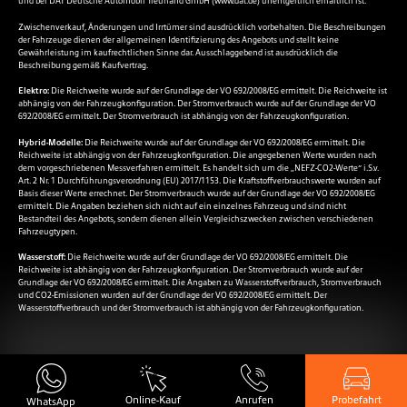
und bei DAT Deutsche Automobil Treuhand GmbH (
www.dat.de
) unentgeltlich erhältlich ist.
Zwischenverkauf, Änderungen und Irrtümer sind ausdrücklich vorbehalten. Die Beschreibungen
der Fahrzeuge dienen der allgemeinen Identifizierung des Angebots und stellt keine
Gewährleistung im kaufrechtlichen Sinne dar. Ausschlaggebend ist ausdrücklich die
Beschreibung gemäß Kaufvertrag.
Elektro:
Die Reichweite wurde auf der Grundlage der VO 692/2008/EG ermittelt. Die Reichweite ist
abhängig von der Fahrzeugkonfiguration. Der Stromverbrauch wurde auf der Grundlage der VO
692/2008/EG ermittelt. Der Stromverbrauch ist abhängig von der Fahrzeugkonfiguration.
Hybrid-Modelle:
Die Reichweite wurde auf der Grundlage der VO 692/2008/EG ermittelt. Die
Reichweite ist abhängig von der Fahrzeugkonfiguration. Die angegebenen Werte wurden nach
dem vorgeschriebenen Messverfahren ermittelt. Es handelt sich um die „NEFZ-CO2-Werte“ i.S.v.
Art. 2 Nr. 1 Durchführungsverordnung (EU) 2017/1153. Die Kraftstoffverbrauchswerte wurden auf
Basis dieser Werte errechnet. Der Stromverbrauch wurde auf der Grundlage der VO 692/2008/EG
ermittelt. Die Angaben beziehen sich nicht auf ein einzelnes Fahrzeug und sind nicht
Bestandteil des Angebots, sondern dienen allein Vergleichszwecken zwischen verschiedenen
Fahrzeugtypen.
Wasserstoff:
Die Reichweite wurde auf der Grundlage der VO 692/2008/EG ermittelt. Die
Reichweite ist abhängig von der Fahrzeugkonfiguration. Der Stromverbrauch wurde auf der
Grundlage der VO 692/2008/EG ermittelt. Die Angaben zu Wasserstoffverbrauch, Stromverbrauch
und CO2-Emissionen wurden auf der Grundlage der VO 692/2008/EG ermittelt. Der
Wasserstoffverbrauch und der Stromverbrauch ist abhängig von der Fahrzeugkonfiguration.
Online-Kauf
Probefahrt
Anrufen
WhatsApp