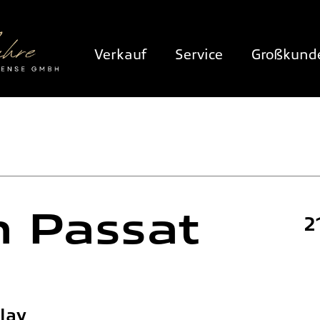
Verkauf
Service
Großkund
n
Passat
2
lay