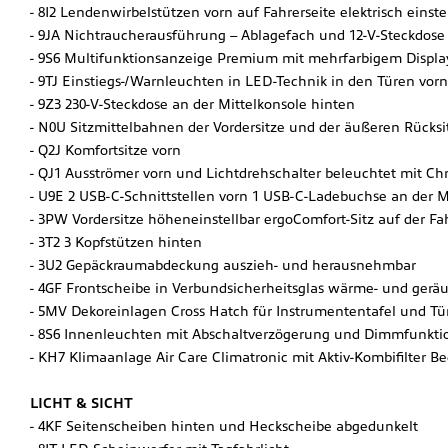
8I2 Lendenwirbelstützen vorn auf Fahrerseite elektrisch einst
9JA Nichtraucherausführung – Ablagefach und 12-V-Steckdose
9S6 Multifunktionsanzeige Premium mit mehrfarbigem Displa
9TJ Einstiegs-/Warnleuchten in LED-Technik in den Türen vorn
9Z3 230-V-Steckdose an der Mittelkonsole hinten
N0U Sitzmittelbahnen der Vordersitze und der äußeren Rücksitz
Q2J Komfortsitze vorn
QJ1 Ausströmer vorn und Lichtdrehschalter beleuchtet mit C
U9E 2 USB-C-Schnittstellen vorn 1 USB-C-Ladebuchse an der Mi
3PW Vordersitze höheneinstellbar ergoComfort-Sitz auf der Fah
3T2 3 Kopfstützen hinten
3U2 Gepäckraumabdeckung auszieh- und herausnehmbar
4GF Frontscheibe in Verbundsicherheitsglas wärme- und ge
5MV Dekoreinlagen Cross Hatch für Instrumententafel und Tü
8S6 Innenleuchten mit Abschaltverzögerung und Dimmfunktio
KH7 Klimaanlage Air Care Climatronic mit Aktiv-Kombifilter
LICHT & SICHT
4KF Seitenscheiben hinten und Heckscheibe abgedunkelt