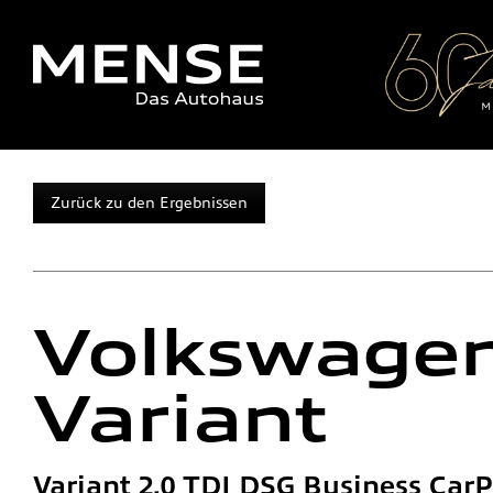
Zurück zu den Ergebnissen
Volkswage
Variant
Variant 2.0 TDI DSG Business CarP