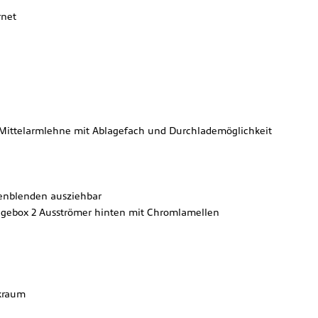
rnet
Mittelarmlehne mit Ablagefach und Durchlademöglichkeit
enblenden ausziehbar
lagebox 2 Ausströmer hinten mit Chromlamellen
ckraum