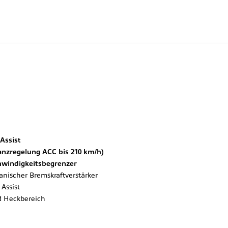
Assist
anzregelung ACC bis 210 km/h)
hwindigkeitsbegrenzer
nischer Bremskraftverstärker
Assist
d Heckbereich