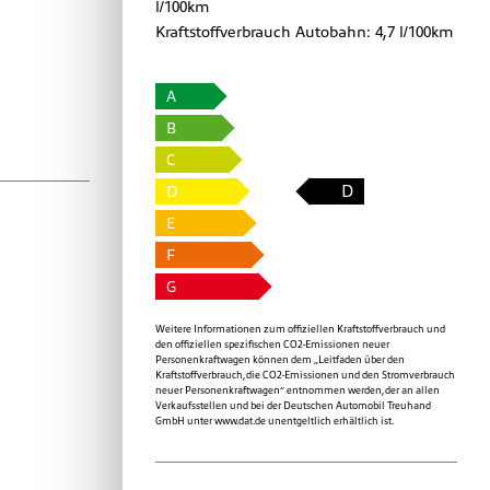
l/100km
Kraftstoffverbrauch Autobahn:
4,7 l/100km
A
B
C
D
D
E
F
G
Weitere Informationen zum offiziellen Kraftstoffverbrauch und
den offiziellen spezifischen CO2-Emissionen neuer
Personenkraftwagen können dem „Leitfaden über den
Kraftstoffverbrauch, die CO2-Emissionen und den Stromverbrauch
neuer Personenkraftwagen“ entnommen werden, der an allen
Verkaufsstellen und bei der Deutschen Automobil Treuhand
GmbH unter
www.dat.de
unentgeltlich erhältlich ist.