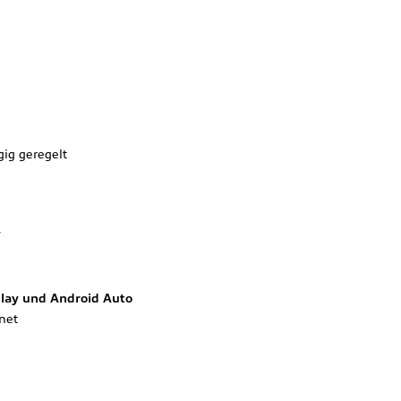
ig geregelt
F
Play und Android Auto
net