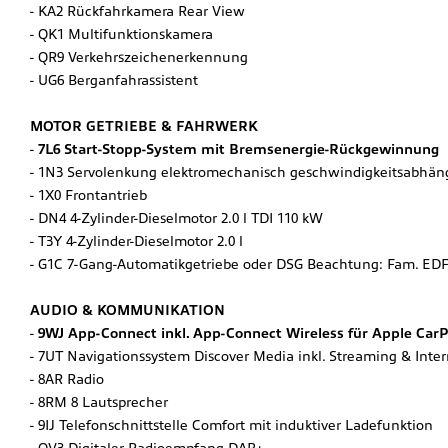
KA2 Rückfahrkamera Rear View
QK1 Multifunktionskamera
QR9 Verkehrszeichenerkennung
UG6 Berganfahrassistent
MOTOR GETRIEBE & FAHRWERK
7L6 Start-Stopp-System mit Bremsenergie-Rückgewinnung
1N3 Servolenkung elektromechanisch geschwindigkeitsabhäng
1X0 Frontantrieb
DN4 4-Zylinder-Dieselmotor 2.0 l TDI 110 kW
T3Y 4-Zylinder-Dieselmotor 2.0 l
G1C 7-Gang-Automatikgetriebe oder DSG Beachtung: Fam. ED
AUDIO & KOMMUNIKATION
9WJ App-Connect inkl. App-Connect Wireless für Apple Car
7UT Navigationssystem Discover Media inkl. Streaming & Inter
8AR Radio
8RM 8 Lautsprecher
9IJ Telefonschnittstelle Comfort mit induktiver Ladefunktion
QV3 Digitaler Radioempfang DAB+