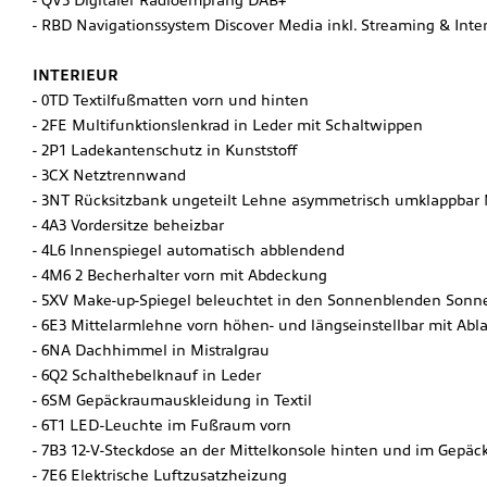
RBD Navigationssystem Discover Media inkl. Streaming & Inte
INTERIEUR
0TD Textilfußmatten vorn und hinten
2FE Multifunktionslenkrad in Leder mit Schaltwippen
2P1 Ladekantenschutz in Kunststoff
3CX Netztrennwand
3NT Rücksitzbank ungeteilt Lehne asymmetrisch umklappbar 
4A3 Vordersitze beheizbar
4L6 Innenspiegel automatisch abblendend
4M6 2 Becherhalter vorn mit Abdeckung
5XV Make-up-Spiegel beleuchtet in den Sonnenblenden Sonn
6E3 Mittelarmlehne vorn höhen- und längseinstellbar mit Ab
6NA Dachhimmel in Mistralgrau
6Q2 Schalthebelknauf in Leder
6SM Gepäckraumauskleidung in Textil
6T1 LED-Leuchte im Fußraum vorn
7B3 12-V-Steckdose an der Mittelkonsole hinten und im Gepä
7E6 Elektrische Luftzusatzheizung