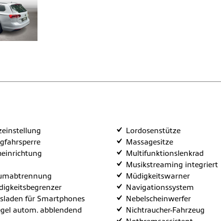
tzeinstellung
Lordosenstütze
egfahrsperre
Massagesitze
heinrichtung
Multifunktionslenkrad
Musikstreaming integriert
umabtrennung
Müdigkeitswarner
igkeitsbegrenzer
Navigationssystem
sladen für Smartphones
Nebelscheinwerfer
gel autom. abblendend
Nichtraucher-Fahrzeug