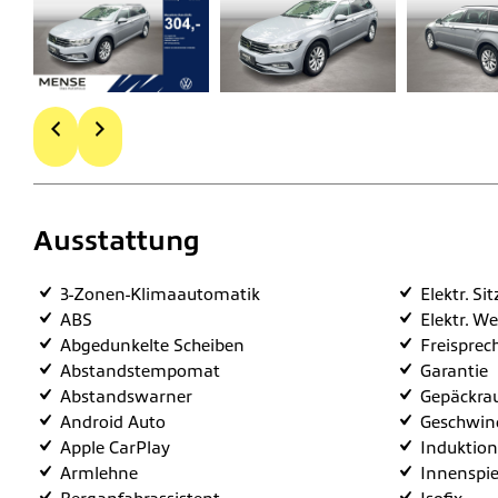
Ausstattung
3-Zonen-Klimaautomatik
Elektr. Si
ABS
Elektr. W
Abgedunkelte Scheiben
Freisprec
Abstandstempomat
Garantie
Abstandswarner
Gepäckra
Android Auto
Geschwind
Apple CarPlay
Induktion
Armlehne
Innenspie