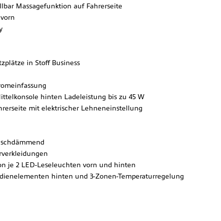
ellbar Massagefunktion auf Fahrerseite
 vorn
y
plätze in Stoff Business
hromeinfassung
ttelkonsole hinten Ladeleistung bis zu 45 W
rerseite mit elektrischer Lehneneinstellung
räuschdämmend
rverkleidungen
n je 2 LED-Leseleuchten vorn und hinten
 Bedienelementen hinten und 3-Zonen-Temperaturregelung