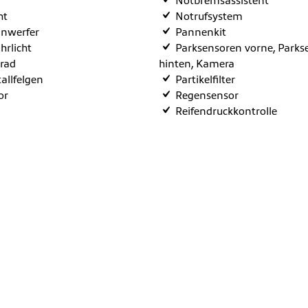
Notbremsassistent
ht
Notrufsystem
inwerfer
Pannenkit
hrlicht
Parksensoren vorne, Parks
rad
hinten, Kamera
allfelgen
Partikelfilter
or
Regensensor
Reifendruckkontrolle