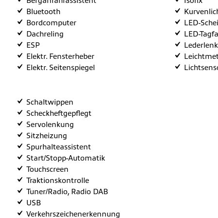
Berganfahrassistent
Isofix
Bluetooth
Kurvenlic
Bordcomputer
LED-Sche
Dachreling
LED-Tagfa
ESP
Lederlenk
Elektr. Fensterheber
Leichtmet
Elektr. Seitenspiegel
Lichtsens
Schaltwippen
Scheckheftgepflegt
Servolenkung
Sitzheizung
Spurhalteassistent
Start/Stopp-Automatik
Touchscreen
Traktionskontrolle
Tuner/Radio, Radio DAB
USB
Verkehrszeichenerkennung