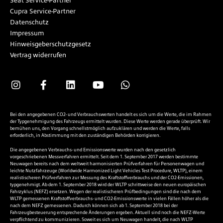
Seat Service-Partner
Cupra Service-Partner
Datenschutz
Impressum
Hinweisgeberschutzgesetz
Vertrag widerrufen
Bei den angegebenen CO2- und Verbrauchswerten handelt es sich um die Werte, die im Rahmen
der Typgenehmigung des Fahrzeugs ermittelt wurden. Diese Werte werden gerade überprüft. Wir
bemühen uns, den Vorgang schnellstmöglich aufzuklären und werden die Werte, falls
erforderlich, in Abstimmung mit den zuständigen Behörden korrigieren.
Die angegebenen Verbrauchs- und Emissionswerte wurden nach den gesetzlich
vorgeschriebenen Messverfahren ermittelt. Seit dem 1. September 2017 werden bestimmte
Neuwagen bereits nach dem weltweit harmonisierten Prüfverfahren für Personenwagen und
leichte Nutzfahrzeuge (Worldwide Harmonized Light Vehicles Test Procedure, WLTP), einem
realistischeren Prüfverfahren zur Messung des Kraftstoffverbrauchs und der CO2-Emissionen,
typgenehmigt. Ab dem 1. September 2018 wird der WLTP schrittweise den neuen europäischen
Fahrzyklus (NEFZ) ersetzen. Wegen der realistischeren Prüfbedingungen sind die nach dem
WLTP gemessenen Kraftstoffverbrauchs- und CO2-Emissionswerte in vielen Fällen höher als die
nach dem NEFZ gemessenen. Dadurch können sich ab 1. September 2018 bei der
Fahrzeugbesteuerung entsprechende Änderungen ergeben. Aktuell sind noch die NEFZ-Werte
verpflichtend zu kommunizieren. Soweit es sich um Neuwagen handelt, die nach WLTP