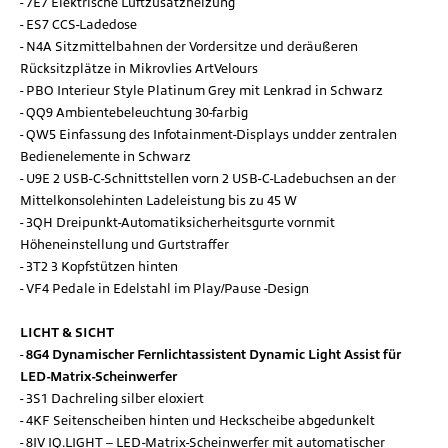
7E7 Elektrische Luftzusatzheizung
ES7 CCS-Ladedose
N4A Sitzmittelbahnen der Vordersitze und deräußeren
Rücksitzplätze in Mikrovlies ArtVelours
PBO Interieur Style Platinum Grey mit Lenkrad in Schwarz
QQ9 Ambientebeleuchtung 30-farbig
QW5 Einfassung des Infotainment-Displays undder zentralen
Bedienelemente in Schwarz
U9E 2 USB-C-Schnittstellen vorn 2 USB-C-Ladebuchsen an der
Mittelkonsolehinten Ladeleistung bis zu 45 W
3QH Dreipunkt-Automatiksicherheitsgurte vornmit
Höheneinstellung und Gurtstraffer
3T2 3 Kopfstützen hinten
VF4 Pedale in Edelstahl im Play/Pause -Design
LICHT & SICHT
8G4 Dynamischer Fernlichtassistent Dynamic Light Assist für
LED-Matrix-Scheinwerfer
3S1 Dachreling silber eloxiert
4KF Seitenscheiben hinten und Heckscheibe abgedunkelt
8IV IQ.LIGHT – LED-Matrix-Scheinwerfer mit automatischer