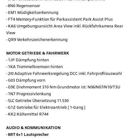
8N6 Regensensor
EM1 Müdigkeitserkennung
FT4 Memory-Funktion für Parkassistent Park Assist Plus
KA6 Umgebungsansicht Area View inkl. Rückfahrkamera Rear
View
QR9 Verkehrszeichenerkennung
MOTOR GETRIEBE & FAHRWERK
1JP Dämpfung hinten
1KA Trommelbremsen hinten
2I0 Adaptive Fahrwerksregelung DCC inkl. Fahrprofilauswahl
G03 Dämpfung vorn
G9E Drehmoment 310 Nm Grundmotor ist: N06/N07/N10/T3U
1N7 Progressivlenkung
5LC Getriebe Übersetzung 11.530
G1Z Getriebe für Elektroantrieb ( 1-Gang )
KK2 Kältemittel R744
AUDIO & KOMMUNIKATION
8RT 6+1 Lautsprecher