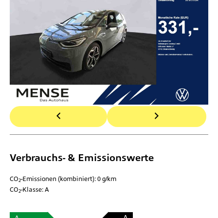
Verbrauchs- & Emissionswerte
CO
-Emissionen (kombiniert):
0 g/km
2
CO
-Klasse:
A
2
A
A