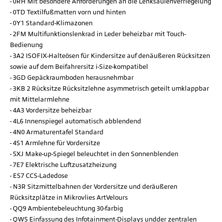
0RH Mit besondere Anforderungen an die Lenksäulenverriegelung
0TD Textilfußmatten vorn und hinten
0Y1 Standard-Klimazonen
2FM Multifunktionslenkrad in Leder beheizbar mit Touch-
Bedienung
3A2 ISOFIX-Halteösen für Kindersitze auf denäußeren Rücksitzen
sowie auf dem Beifahrersitz i-Size-kompatibel
3GD Gepäckraumboden herausnehmbar
3KB 2 Rücksitze Rücksitzlehne asymmetrisch geteilt umklappbar
mit Mittelarmlehne
4A3 Vordersitze beheizbar
4L6 Innenspiegel automatisch abblendend
4N0 Armaturentafel Standard
4S1 Armlehne für Vordersitze
5XJ Make-up-Spiegel beleuchtet in den Sonnenblenden
7E7 Elektrische Luftzusatzheizung
ES7 CCS-Ladedose
N3R Sitzmittelbahnen der Vordersitze und deräußeren
Rücksitzplätze in Mikrovlies ArtVelours
QQ9 Ambientebeleuchtung 30-farbig
QW5 Einfassung des Infotainment-Displays undder zentralen