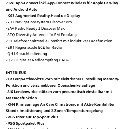
9WJ App-Connect inkl. App-Connect Wireless für Apple CarPlay
und Android Auto
KS3 Augmented-Reality-Head-up-Display
7UT Navigationssystem Discover Pro
8AV Radio Ready 2 Discover Max
8ZQ Diversity-Antenne für FM-Empfang
9IJ Telefonschnittstelle Comfort mit induktiver Ladefunktion
ER1 Regionscode ECE für Radio
QH1 Sprachbedienung
QV3 Digitaler Radioempfang DAB+
INTERIEUR
1R3 ergoActive-Sitze vorn mit elektrischer Einstellung Memory-
Funktion und verschiebbarer Oberschenkelauflage
8I6 Lendenwirbelstützen vorn pneumatisch einstellbar mit
Massagefunktion
KH4 Klimaanlage Air Care Climatronic mit Aktiv-Kombifilter
Standklimatisierung und 2-Zonen-Temperaturregelung
PBS Interieur Top-Sport Plus
PSG Sportpaket Plus