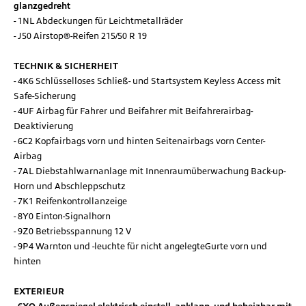
glanzgedreht
1NL Abdeckungen für Leichtmetallräder
J50 Airstop®-Reifen 215/50 R 19
TECHNIK & SICHERHEIT
4K6 Schlüsselloses Schließ- und Startsystem Keyless Access mit
Safe-Sicherung
4UF Airbag für Fahrer und Beifahrer mit Beifahrerairbag-
Deaktivierung
6C2 Kopfairbags vorn und hinten Seitenairbags vorn Center-
Airbag
7AL Diebstahlwarnanlage mit Innenraumüberwachung Back-up-
Horn und Abschleppschutz
7K1 Reifenkontrollanzeige
8Y0 Einton-Signalhorn
9Z0 Betriebsspannung 12 V
9P4 Warnton und -leuchte für nicht angelegteGurte vorn und
hinten
EXTERIEUR