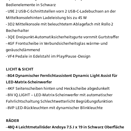
Bedienelemente in Schwarz
U9E 2 USB-C-Schnittstellen vorn 2 USB-C-Ladebuchsen an der
Mittelkonsolehinten Ladeleistung bis zu 45 W
3D2 Mittelkonsole mit beleuchtetem Ablagefach mit Rollo 2
Becherhalter
3QE Dreipunkt-Automatiksicherheitsgurte vornmit Gurtstraffer
4GF Frontscheibe in Verbundsicherheitsglas wärme- und
geräuschdämmend
VF4 Pedale in Edelstahl im Play/Pause -Design
LICHT & SICHT
8G4 Dynamischer Fernlichtassistent Dynamic Light Assist für
LED-Matrix-Scheinwerfer
4KF Seitenscheiben hinten und Heckscheibe abgedunkelt
8IV IQ.LIGHT – LED-Matrix-Scheinwerfer mit automatischer
Fahrlichtschaltung Schlechtwetterlicht Begrüßungsfunktion
8VP LED-Rückleuchten mit dynamischer Blinkleuchte
RÄDER
48Q 4 Leichtmetallräder Andoya 7.5 J x 19 in Schwarz Oberfläche