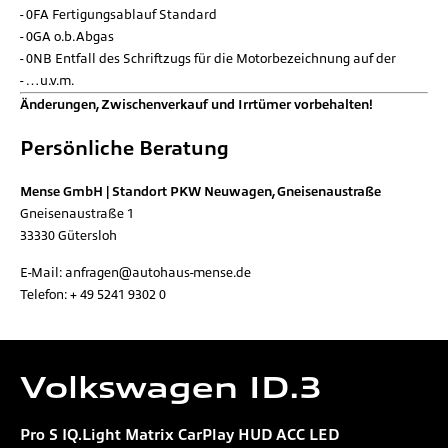
0FA Fertigungsablauf Standard
0GA o.b.Abgas
0NB Entfall des Schriftzugs für die Motorbezeichnung auf der
…u.v.m.
Änderungen, Zwischenverkauf und Irrtümer vorbehalten!
Persönliche Beratung
Mense GmbH | Standort PKW Neuwagen, Gneisenaustraße
Gneisenaustraße 1
33330
Gütersloh
E-Mail:
anfragen@autohaus-mense.de
Telefon:
+ 49 5241 9302 0
Volkswagen
ID.3
Pro S IQ.Light Matrix CarPlay HUD ACC LED