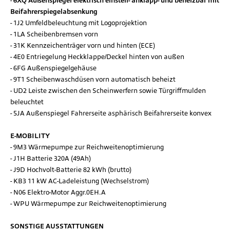
6XQ Außenspiegel elektrisch einstell- anklapp- und beheizbar mit
Beifahrerspiegelabsenkung
1J2 Umfeldbeleuchtung mit Logoprojektion
1LA Scheibenbremsen vorn
31K Kennzeichenträger vorn und hinten (ECE)
4E0 Entriegelung Heckklappe/Deckel hinten von außen
6FG Außenspiegelgehäuse
9T1 Scheibenwaschdüsen vorn automatisch beheizt
UD2 Leiste zwischen den Scheinwerfern sowie Türgriffmulden
beleuchtet
5JA Außenspiegel Fahrerseite asphärisch Beifahrerseite konvex
E-MOBILITY
9M3 Wärmepumpe zur Reichweitenoptimierung
J1H Batterie 320A (49Ah)
J9D Hochvolt-Batterie 82 kWh (brutto)
KB3 11 kW AC-Ladeleistung (Wechselstrom)
N06 Elektro-Motor Aggr.0EH.A
WPU Wärmepumpe zur Reichweitenoptimierung
SONSTIGE AUSSTATTUNGEN