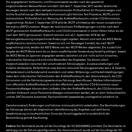
Die angegebenen Verbrauchs- und Emissionswerte wurden nach den gesetzlich
vorgeschriebenen Messverfahren ermittelt. Seit dem 1. September 2017 werden bestimmte
Neuwagen bereits nach dem weltweit harmonisierten Prüfverfahren für Personenwagen und
leichte Nutzfahrzeuge (Worldwide Harmonized Light Vehicles Test Procedure, WLTP), einem
realistischeren Prüfverfahren zur Messung des Kraftstoffverbrauchs und der CO2-Emissionen,
typgenehmigt. Ab dem 1. September 2018 wird der WLTP schrittweise den neuen europäischen
Fahrzyklus (NEFZ) ersetzen. Wegen der realistischeren Prüfbedingungen sind die nach dem
WLTP gemessenen Kraftstoffverbrauchs- und CO2-Emissionswerte in vielen Fällen höher als die
nach dem NEFZ gemessenen. Dadurch können sich ab 1. September 2018 bei der
Fahrzeugbesteuerung entsprechende Änderungen ergeben. Aktuell sind noch die NEFZ-Werte
verpflichtend zu kommunizieren. Soweit es sich um Neuwagen handelt, die nach WLTP
typgenehmigt sind, werden die NEFZ-Werte von den WLTP-Werten abgeleitet. Die zusätzliche
Angabe der WLTP-Werte kann bis zu deren verpflichtender Verwendung freiwillig erfolgen. Soweit
die NEFZ-Werte als Spannen angegeben werden, beziehen sie sich nicht auf ein einzelnes,
individuelles Fahrzeug und sind nicht Bestandteil des Angebotes. Sie dienen allein
Vergleichszwecken zwischen den verschiedenen Fahrzeugtypen. Zusatzausstattungen und
Zubehör (Anbauteile, Reifenformat usw.) können relevante Fahrzeugparameter, wie z. B. Gewicht,
Rollwiderstand und Aerodynamik verändern und neben Witterungs- und Verkehrsbedingungen
sowie dem individuellen Fahrverhalten den Kraftstoffverbrauch, den Stromverbrauch, die CO2-
Emissionen und die Fahrleistungswerte eines Fahrzeugs beeinflussen. Weitere Informationen
zum offiziellen Kraftstoffverbrauch und den offiziellen spezifischen CO2-Emissionen neuer
Personenkraftwagen können dem Leitfaden über den Kraftstoffverbrauch, die CO2-Emissionen
und den Verbrauch neuer Personenkraftwagen entnommen werden, der an allen Verkaufsstellen
und bei DAT Deutsche Automobil Treuhand GmbH (
www.dat.de
) unentgeltlich erhältlich ist.
Zwischenverkauf, Änderungen und Irrtümer sind ausdrücklich vorbehalten. Die Beschreibungen
der Fahrzeuge dienen der allgemeinen Identifizierung des Angebots und stellt keine
Gewährleistung im kaufrechtlichen Sinne dar. Ausschlaggebend ist ausdrücklich die
Beschreibung gemäß Kaufvertrag.
Elektro:
Die Reichweite wurde auf der Grundlage der VO 692/2008/EG ermittelt. Die Reichweite ist
abhängig von der Fahrzeugkonfiguration. Der Stromverbrauch wurde auf der Grundlage der VO