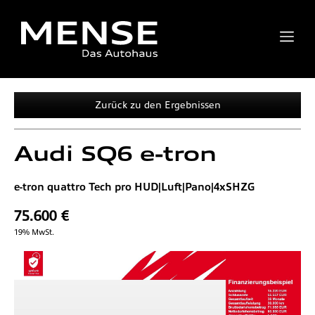
Zurück zu den Ergebnissen
Audi
SQ6 e-tron
e-tron quattro Tech pro HUD|Luft|Pano|4xSHZG
75.600 €
19% MwSt.