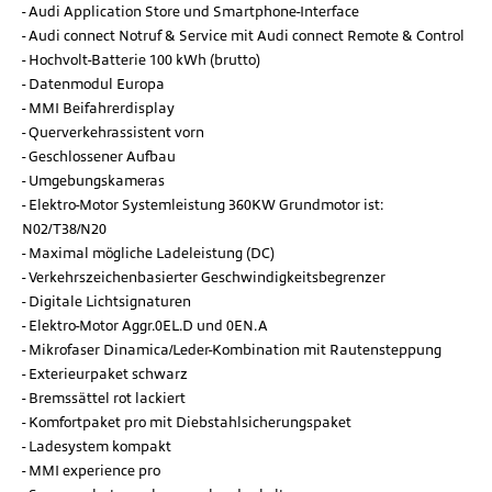
Audi Application Store und Smartphone-Interface
Audi connect Notruf & Service mit Audi connect Remote & Control
Hochvolt-Batterie 100 kWh (brutto)
Datenmodul Europa
MMI Beifahrerdisplay
Querverkehrassistent vorn
Geschlossener Aufbau
Umgebungskameras
Elektro-Motor Systemleistung 360KW Grundmotor ist:
N02/T38/N20
Maximal mögliche Ladeleistung (DC)
Verkehrszeichenbasierter Geschwindigkeitsbegrenzer
Digitale Lichtsignaturen
Elektro-Motor Aggr.0EL.D und 0EN.A
Mikrofaser Dinamica/Leder-Kombination mit Rautensteppung
Exterieurpaket schwarz
Bremssättel rot lackiert
Komfortpaket pro mit Diebstahlsicherungspaket
Ladesystem kompakt
MMI experience pro