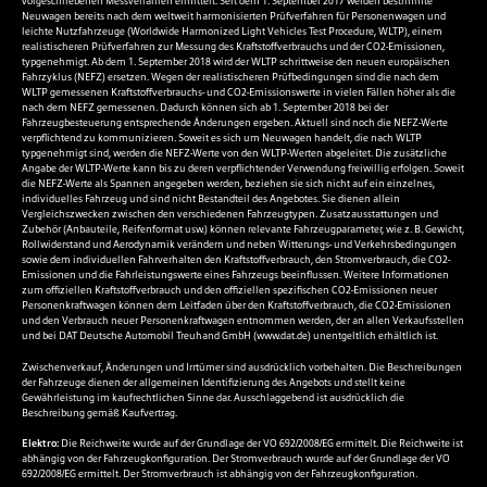
vorgeschriebenen Messverfahren ermittelt. Seit dem 1. September 2017 werden bestimmte
Neuwagen bereits nach dem weltweit harmonisierten Prüfverfahren für Personenwagen und
leichte Nutzfahrzeuge (Worldwide Harmonized Light Vehicles Test Procedure, WLTP), einem
realistischeren Prüfverfahren zur Messung des Kraftstoffverbrauchs und der CO2-Emissionen,
typgenehmigt. Ab dem 1. September 2018 wird der WLTP schrittweise den neuen europäischen
Fahrzyklus (NEFZ) ersetzen. Wegen der realistischeren Prüfbedingungen sind die nach dem
WLTP gemessenen Kraftstoffverbrauchs- und CO2-Emissionswerte in vielen Fällen höher als die
nach dem NEFZ gemessenen. Dadurch können sich ab 1. September 2018 bei der
Fahrzeugbesteuerung entsprechende Änderungen ergeben. Aktuell sind noch die NEFZ-Werte
verpflichtend zu kommunizieren. Soweit es sich um Neuwagen handelt, die nach WLTP
typgenehmigt sind, werden die NEFZ-Werte von den WLTP-Werten abgeleitet. Die zusätzliche
Angabe der WLTP-Werte kann bis zu deren verpflichtender Verwendung freiwillig erfolgen. Soweit
die NEFZ-Werte als Spannen angegeben werden, beziehen sie sich nicht auf ein einzelnes,
individuelles Fahrzeug und sind nicht Bestandteil des Angebotes. Sie dienen allein
Vergleichszwecken zwischen den verschiedenen Fahrzeugtypen. Zusatzausstattungen und
Zubehör (Anbauteile, Reifenformat usw.) können relevante Fahrzeugparameter, wie z. B. Gewicht,
Rollwiderstand und Aerodynamik verändern und neben Witterungs- und Verkehrsbedingungen
sowie dem individuellen Fahrverhalten den Kraftstoffverbrauch, den Stromverbrauch, die CO2-
Emissionen und die Fahrleistungswerte eines Fahrzeugs beeinflussen. Weitere Informationen
zum offiziellen Kraftstoffverbrauch und den offiziellen spezifischen CO2-Emissionen neuer
Personenkraftwagen können dem Leitfaden über den Kraftstoffverbrauch, die CO2-Emissionen
und den Verbrauch neuer Personenkraftwagen entnommen werden, der an allen Verkaufsstellen
und bei DAT Deutsche Automobil Treuhand GmbH (
www.dat.de
) unentgeltlich erhältlich ist.
Zwischenverkauf, Änderungen und Irrtümer sind ausdrücklich vorbehalten. Die Beschreibungen
der Fahrzeuge dienen der allgemeinen Identifizierung des Angebots und stellt keine
Gewährleistung im kaufrechtlichen Sinne dar. Ausschlaggebend ist ausdrücklich die
Beschreibung gemäß Kaufvertrag.
Elektro:
Die Reichweite wurde auf der Grundlage der VO 692/2008/EG ermittelt. Die Reichweite ist
abhängig von der Fahrzeugkonfiguration. Der Stromverbrauch wurde auf der Grundlage der VO
692/2008/EG ermittelt. Der Stromverbrauch ist abhängig von der Fahrzeugkonfiguration.