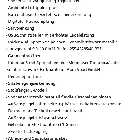
Sonnenschutzverglasung abgedunkelt
Ambiente-Lichtpaket plus
Kamerabasierte Verkehrszeichenerkennung
Digitaler Radioempfang
Servolenkung
USB-Schnittstellen mit erhöhter Ladeleistung
Räder Audi Sport 5-Y-Speichen-Dynamik schwarz metallic
glanzgedreht 9.0J10.0Jx21 Reifen 255/45285/40 R21
Garagentoröffner
Interieur S mit Sportsitzen plus Mikrofaser Dinamica/Leder-
Kombin. schwarz Farbnähte rot Audi Sport GmbH
Reifenreparaturset
Sitzbelegungserkennung
Stoßfänger S-Modell
Sonnenschutzrollo manuell für die Türscheiben hinten
Außenspiegel Fahrerseite asphärisch Beifahrerseite konvex
Dekoreinlage Technikgewebe anthrazit
Außenspiegelgehäuse schwarz
Getriebe für Elektroantrieb ( 1-Gang )
Zweiter Ladezugang
Ablage- und Gepäckraumpaket