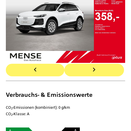
Verbrauchs- & Emissionswerte
CO
-Emissionen (kombiniert):
0 g/km
2
CO
-Klasse:
A
2
A
A