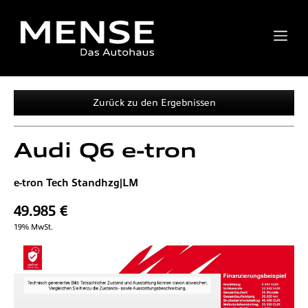
Zurück zu den Ergebnissen
Audi
Q6 e-tron
e-tron Tech Standhzg|LM
49.985 €
19% MwSt.