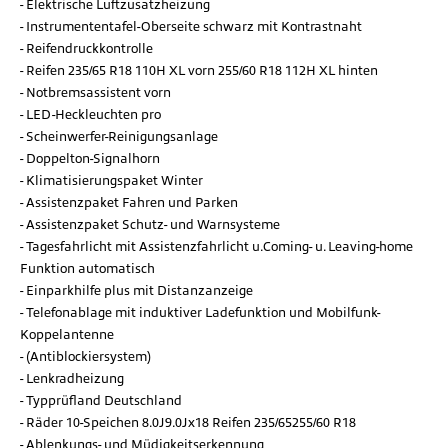
Elektrische Luftzusatzheizung
Instrumententafel-Oberseite schwarz mit Kontrastnaht
Reifendruckkontrolle
Reifen 235/65 R18 110H XL vorn 255/60 R18 112H XL hinten
Notbremsassistent vorn
LED-Heckleuchten pro
Scheinwerfer-Reinigungsanlage
Doppelton-Signalhorn
Klimatisierungspaket Winter
Assistenzpaket Fahren und Parken
Assistenzpaket Schutz- und Warnsysteme
Tagesfahrlicht mit Assistenzfahrlicht u.Coming- u. Leaving-home
Funktion automatisch
Einparkhilfe plus mit Distanzanzeige
Telefonablage mit induktiver Ladefunktion und Mobilfunk-
Koppelantenne
(Antiblockiersystem)
Lenkradheizung
Typprüfland Deutschland
Räder 10-Speichen 8.0J9.0Jx18 Reifen 235/65255/60 R18
Ablenkungs- und Müdigkeitserkennung