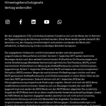
Hinweisgeberschutzgesetz
Vertrag widerrufen
Bei den angegebenen CO2- und Verbrauchswerten handelt es sich um die Werte, die im Rahmen
der Typgenehmigung des Fahrzeugs ermittelt wurden. Diese Werte werden gerade überprüft. Wir
bemühen uns, den Vorgang schnellstmöglich aufzuklären und werden die Werte, falls
erforderlich, in Abstimmung mit den zuständigen Behörden korrigieren.
Die angegebenen Verbrauchs- und Emissionswerte wurden nach den gesetzlich
vorgeschriebenen Messverfahren ermittelt. Seit dem 1. September 2017 werden bestimmte
Neuwagen bereits nach dem weltweit harmonisierten Prüfverfahren für Personenwagen und
leichte Nutzfahrzeuge (Worldwide Harmonized Light Vehicles Test Procedure, WLTP), einem
realistischeren Prüfverfahren zur Messung des Kraftstoffverbrauchs und der CO2-Emissionen,
typgenehmigt. Ab dem 1. September 2018 wird der WLTP schrittweise den neuen europäischen
Fahrzyklus (NEFZ) ersetzen. Wegen der realistischeren Prüfbedingungen sind die nach dem
WLTP gemessenen Kraftstoffverbrauchs- und CO2-Emissionswerte in vielen Fällen höher als die
nach dem NEFZ gemessenen. Dadurch können sich ab 1. September 2018 bei der
Fahrzeugbesteuerung entsprechende Änderungen ergeben. Aktuell sind noch die NEFZ-Werte
verpflichtend zu kommunizieren. Soweit es sich um Neuwagen handelt, die nach WLTP
typgenehmigt sind, werden die NEFZ-Werte von den WLTP-Werten abgeleitet. Die zusätzliche
Angabe der WLTP-Werte kann bis zu deren verpflichtender Verwendung freiwillig erfolgen. Soweit
die NEFZ-Werte als Spannen angegeben werden, beziehen sie sich nicht auf ein einzelnes,
individuelles Fahrzeug und sind nicht Bestandteil des Angebotes. Sie dienen allein
Vergleichszwecken zwischen den verschiedenen Fahrzeugtypen. Zusatzausstattungen und
Zubehör (Anbauteile, Reifenformat usw.) können relevante Fahrzeugparameter, wie z. B. Gewicht,