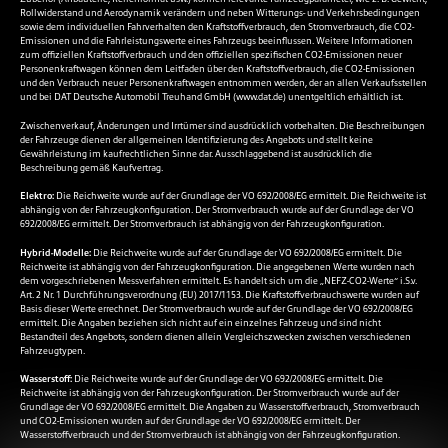
Rollwiderstand und Aerodynamik verändern und neben Witterungs- und Verkehrsbedingungen
sowie dem individuellen Fahrverhalten den Kraftstoffverbrauch, den Stromverbrauch, die CO2-
Emissionen und die Fahrleistungswerte eines Fahrzeugs beeinflussen. Weitere Informationen
zum offiziellen Kraftstoffverbrauch und den offiziellen spezifischen CO2-Emissionen neuer
Personenkraftwagen können dem Leitfaden über den Kraftstoffverbrauch, die CO2-Emissionen
und den Verbrauch neuer Personenkraftwagen entnommen werden, der an allen Verkaufsstellen
und bei DAT Deutsche Automobil Treuhand GmbH (
www.dat.de
) unentgeltlich erhältlich ist.
Zwischenverkauf, Änderungen und Irrtümer sind ausdrücklich vorbehalten. Die Beschreibungen
der Fahrzeuge dienen der allgemeinen Identifizierung des Angebots und stellt keine
Gewährleistung im kaufrechtlichen Sinne dar. Ausschlaggebend ist ausdrücklich die
Beschreibung gemäß Kaufvertrag.
Elektro:
Die Reichweite wurde auf der Grundlage der VO 692/2008/EG ermittelt. Die Reichweite ist
abhängig von der Fahrzeugkonfiguration. Der Stromverbrauch wurde auf der Grundlage der VO
692/2008/EG ermittelt. Der Stromverbrauch ist abhängig von der Fahrzeugkonfiguration.
Hybrid-Modelle:
Die Reichweite wurde auf der Grundlage der VO 692/2008/EG ermittelt. Die
Reichweite ist abhängig von der Fahrzeugkonfiguration. Die angegebenen Werte wurden nach
dem vorgeschriebenen Messverfahren ermittelt. Es handelt sich um die „NEFZ-CO2-Werte“ i.S.v.
Art. 2 Nr. 1 Durchführungsverordnung (EU) 2017/1153. Die Kraftstoffverbrauchswerte wurden auf
Basis dieser Werte errechnet. Der Stromverbrauch wurde auf der Grundlage der VO 692/2008/EG
ermittelt. Die Angaben beziehen sich nicht auf ein einzelnes Fahrzeug und sind nicht
Bestandteil des Angebots, sondern dienen allein Vergleichszwecken zwischen verschiedenen
Fahrzeugtypen.
Wasserstoff:
Die Reichweite wurde auf der Grundlage der VO 692/2008/EG ermittelt. Die
Reichweite ist abhängig von der Fahrzeugkonfiguration. Der Stromverbrauch wurde auf der
Grundlage der VO 692/2008/EG ermittelt. Die Angaben zu Wasserstoffverbrauch, Stromverbrauch
und CO2-Emissionen wurden auf der Grundlage der VO 692/2008/EG ermittelt. Der
Wasserstoffverbrauch und der Stromverbrauch ist abhängig von der Fahrzeugkonfiguration.