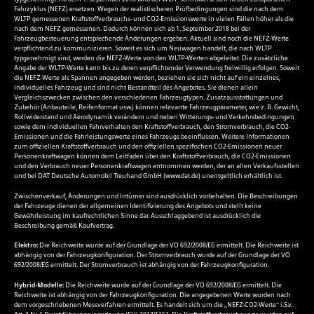
Fahrzyklus (NEFZ) ersetzen. Wegen der realistischeren Prüfbedingungen sind die nach dem
WLTP gemessenen Kraftstoffverbrauchs- und CO2-Emissionswerte in vielen Fällen höher als die
nach dem NEFZ gemessenen. Dadurch können sich ab 1. September 2018 bei der
Fahrzeugbesteuerung entsprechende Änderungen ergeben. Aktuell sind noch die NEFZ-Werte
verpflichtend zu kommunizieren. Soweit es sich um Neuwagen handelt, die nach WLTP
typgenehmigt sind, werden die NEFZ-Werte von den WLTP-Werten abgeleitet. Die zusätzliche
Angabe der WLTP-Werte kann bis zu deren verpflichtender Verwendung freiwillig erfolgen. Soweit
die NEFZ-Werte als Spannen angegeben werden, beziehen sie sich nicht auf ein einzelnes,
individuelles Fahrzeug und sind nicht Bestandteil des Angebotes. Sie dienen allein
Vergleichszwecken zwischen den verschiedenen Fahrzeugtypen. Zusatzausstattungen und
Zubehör (Anbauteile, Reifenformat usw.) können relevante Fahrzeugparameter, wie z. B. Gewicht,
Rollwiderstand und Aerodynamik verändern und neben Witterungs- und Verkehrsbedingungen
sowie dem individuellen Fahrverhalten den Kraftstoffverbrauch, den Stromverbrauch, die CO2-
Emissionen und die Fahrleistungswerte eines Fahrzeugs beeinflussen. Weitere Informationen
zum offiziellen Kraftstoffverbrauch und den offiziellen spezifischen CO2-Emissionen neuer
Personenkraftwagen können dem Leitfaden über den Kraftstoffverbrauch, die CO2-Emissionen
und den Verbrauch neuer Personenkraftwagen entnommen werden, der an allen Verkaufsstellen
und bei DAT Deutsche Automobil Treuhand GmbH (
www.dat.de
) unentgeltlich erhältlich ist.
Zwischenverkauf, Änderungen und Irrtümer sind ausdrücklich vorbehalten. Die Beschreibungen
der Fahrzeuge dienen der allgemeinen Identifizierung des Angebots und stellt keine
Gewährleistung im kaufrechtlichen Sinne dar. Ausschlaggebend ist ausdrücklich die
Beschreibung gemäß Kaufvertrag.
Elektro:
Die Reichweite wurde auf der Grundlage der VO 692/2008/EG ermittelt. Die Reichweite ist
abhängig von der Fahrzeugkonfiguration. Der Stromverbrauch wurde auf der Grundlage der VO
692/2008/EG ermittelt. Der Stromverbrauch ist abhängig von der Fahrzeugkonfiguration.
Hybrid-Modelle:
Die Reichweite wurde auf der Grundlage der VO 692/2008/EG ermittelt. Die
Reichweite ist abhängig von der Fahrzeugkonfiguration. Die angegebenen Werte wurden nach
dem vorgeschriebenen Messverfahren ermittelt. Es handelt sich um die „NEFZ-CO2-Werte“ i.S.v.