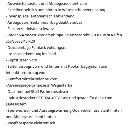
Ausweichassistent und Abbiegeassistent vorn
Scheiben seitlich und hinten in Wärmeschutzverglasung
Innenspiegel automatisch abblendend
Airbags vorn Beifahrerairbag deaktivierbar
Fensterzierleisten schwarz
Räder 5-Arm-Struktur graphitgrau glanzgedreht 85J100Jx20 Reifen
255/50285/45 R20
Dekoreinlage Feinlack vulkangrau
Insassenerkennung im Fond
Kopfstützen vorn
Seitenairbags vorn und hinten mit Kopfairbagsystem und
Interaktionsairbag vorn
Komfortmittelarmlehne vorn
Außenspiegelgehäuse in Wagenfarbe
Dachhimmel Stoff Farbe spezifisch
Industriestecker CEE 32A 400V lang und gerade für das e-tron
Ladesystem
Spurwechsel- und Ausstiegswarnung Querverkehrassistent hinten
und Abbiegeassistent hinten
Wegfahrsperre elektronisch