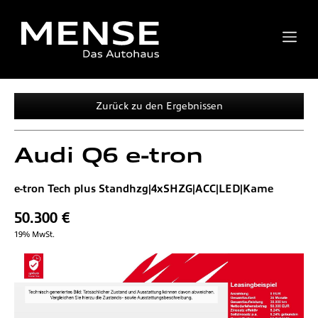
Zurück zu den Ergebnissen
Audi
Q6 e-tron
e-tron Tech plus Standhzg|4xSHZG|ACC|LED|Kame
50.300 €
19% MwSt.