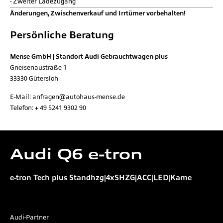
Zweiter Ladezugang
Änderungen, Zwischenverkauf und Irrtümer vorbehalten!
Persönliche Beratung
Mense GmbH | Standort Audi Gebrauchtwagen plus
Gneisenaustraße 1
33330
Gütersloh
E-Mail:
anfragen@autohaus-mense.de
Telefon:
+ 49 5241 9302 90
Audi
Q6 e-tron
e-tron Tech plus Standhzg|4xSHZG|ACC|LED|Kame
Audi-Partner