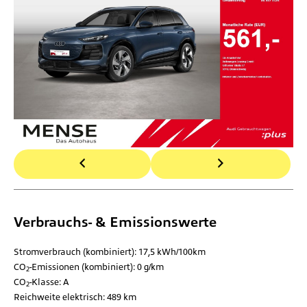
Verbrauchs- & Emissionswerte
Stromverbrauch (kombiniert):
17,5 kWh/100km
CO
-Emissionen (kombiniert):
0 g/km
2
CO
-Klasse:
A
2
Reichweite elektrisch:
489 km