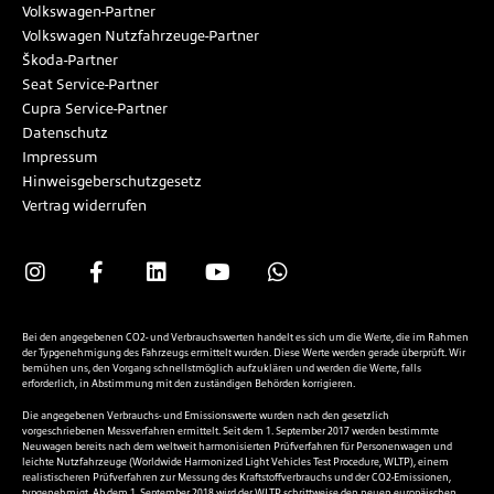
Volkswagen-Partner
Volkswagen Nutzfahrzeuge-Partner
Škoda-Partner
Seat Service-Partner
Cupra Service-Partner
Datenschutz
Impressum
Hinweisgeberschutzgesetz
Vertrag widerrufen
Bei den angegebenen CO2- und Verbrauchswerten handelt es sich um die Werte, die im Rahmen
der Typgenehmigung des Fahrzeugs ermittelt wurden. Diese Werte werden gerade überprüft. Wir
bemühen uns, den Vorgang schnellstmöglich aufzuklären und werden die Werte, falls
erforderlich, in Abstimmung mit den zuständigen Behörden korrigieren.
Die angegebenen Verbrauchs- und Emissionswerte wurden nach den gesetzlich
vorgeschriebenen Messverfahren ermittelt. Seit dem 1. September 2017 werden bestimmte
Neuwagen bereits nach dem weltweit harmonisierten Prüfverfahren für Personenwagen und
leichte Nutzfahrzeuge (Worldwide Harmonized Light Vehicles Test Procedure, WLTP), einem
realistischeren Prüfverfahren zur Messung des Kraftstoffverbrauchs und der CO2-Emissionen,
typgenehmigt. Ab dem 1. September 2018 wird der WLTP schrittweise den neuen europäischen