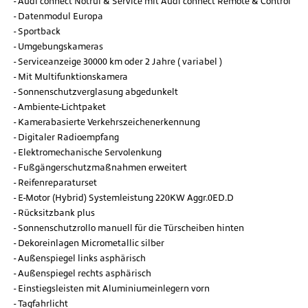
Audi connect Notruf & Service mit Audi connect Remote & Control
Datenmodul Europa
Sportback
Umgebungskameras
Serviceanzeige 30000 km oder 2 Jahre ( variabel )
Mit Multifunktionskamera
Sonnenschutzverglasung abgedunkelt
Ambiente-Lichtpaket
Kamerabasierte Verkehrszeichenerkennung
Digitaler Radioempfang
Elektromechanische Servolenkung
Fußgängerschutzmaßnahmen erweitert
Reifenreparaturset
E-Motor (Hybrid) Systemleistung 220KW Aggr.0ED.D
Rücksitzbank plus
Sonnenschutzrollo manuell für die Türscheiben hinten
Dekoreinlagen Micrometallic silber
Außenspiegel links asphärisch
Außenspiegel rechts asphärisch
Einstiegsleisten mit Aluminiumeinlegern vorn
Tagfahrlicht