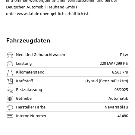
entnommen werden, der an allen Verkaufsstellen und bei der
Deutschen Automobil Treuhand GmbH
unter
www.dat.de
unentgeltlich erhältlich ist.
Fahrzeugdaten
Neu- Und Gebrauchtwagen
Pkw
Leistung
220 kW / 299 PS
Kilometerstand
6.563 km
Kraftstoff
Hybrid (Benzin/Elektro)
Erstzulassung
08/2025
Getriebe
Automatik
Hersteller Farbe
Navarrablau
Interne Nummer
41486