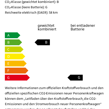
CO
-Klasse (gewichtet kombiniert):
B
2
CO
-Klasse (leere Batterie):
G
2
Reichweite elektrisch (EAER):
58 km
gewichtet
bei entladener
kombiniert
Batterie
A
B
B
C
D
E
F
G
G
Weitere Informationen zum offiziellen Kraftstoffverbrauch und den
offiziellen spezifischen CO2-Emissionen neuer Personenkraftwagen
können dem „Leitfaden über den Kraftstoffverbrauch, die CO2-
Emissionen und den Stromverbrauch neuer Personenkraftwagen“