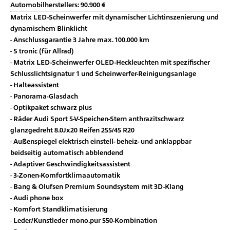
Automobilherstellers: 90.900 €
Matrix LED-Scheinwerfer mit dynamischer Lichtinszenierung und
dynamischem Blinklicht
Anschlussgarantie 3 Jahre max. 100.000 km
S tronic (für Allrad)
Matrix LED-Scheinwerfer OLED-Heckleuchten mit spezifischer
Schlusslichtsignatur 1 und Scheinwerfer-Reinigungsanlage
Halteassistent
Panorama-Glasdach
Optikpaket schwarz plus
Räder Audi Sport 5-V-Speichen-Stern anthrazitschwarz
glanzgedreht 8.0Jx20 Reifen 255/45 R20
Außenspiegel elektrisch einstell- beheiz- und anklappbar
beidseitig automatisch abblendend
Adaptiver Geschwindigkeitsassistent
3-Zonen-Komfortklimaautomatik
Bang & Olufsen Premium Soundsystem mit 3D-Klang
Audi phone box
Komfort Standklimatisierung
Leder/Kunstleder mono.pur 550-Kombination