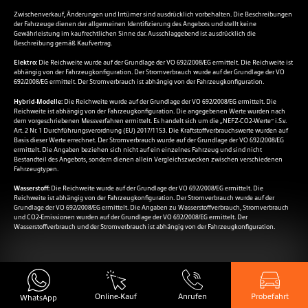
Zwischenverkauf, Änderungen und Irrtümer sind ausdrücklich vorbehalten. Die Beschreibungen
der Fahrzeuge dienen der allgemeinen Identifizierung des Angebots und stellt keine
Gewährleistung im kaufrechtlichen Sinne dar. Ausschlaggebend ist ausdrücklich die
Beschreibung gemäß Kaufvertrag.
Elektro:
Die Reichweite wurde auf der Grundlage der VO 692/2008/EG ermittelt. Die Reichweite ist
abhängig von der Fahrzeugkonfiguration. Der Stromverbrauch wurde auf der Grundlage der VO
692/2008/EG ermittelt. Der Stromverbrauch ist abhängig von der Fahrzeugkonfiguration.
Hybrid-Modelle:
Die Reichweite wurde auf der Grundlage der VO 692/2008/EG ermittelt. Die
Reichweite ist abhängig von der Fahrzeugkonfiguration. Die angegebenen Werte wurden nach
dem vorgeschriebenen Messverfahren ermittelt. Es handelt sich um die „NEFZ-CO2-Werte“ i.S.v.
Art. 2 Nr. 1 Durchführungsverordnung (EU) 2017/1153. Die Kraftstoffverbrauchswerte wurden auf
Basis dieser Werte errechnet. Der Stromverbrauch wurde auf der Grundlage der VO 692/2008/EG
ermittelt. Die Angaben beziehen sich nicht auf ein einzelnes Fahrzeug und sind nicht
Bestandteil des Angebots, sondern dienen allein Vergleichszwecken zwischen verschiedenen
Fahrzeugtypen.
Wasserstoff:
Die Reichweite wurde auf der Grundlage der VO 692/2008/EG ermittelt. Die
Reichweite ist abhängig von der Fahrzeugkonfiguration. Der Stromverbrauch wurde auf der
Grundlage der VO 692/2008/EG ermittelt. Die Angaben zu Wasserstoffverbrauch, Stromverbrauch
und CO2-Emissionen wurden auf der Grundlage der VO 692/2008/EG ermittelt. Der
Wasserstoffverbrauch und der Stromverbrauch ist abhängig von der Fahrzeugkonfiguration.
Online-Kauf
Probefahrt
Anrufen
WhatsApp