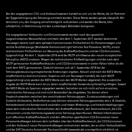
Bei den angegebenen CO2- und Verbrauchswerten handelt es sich um die Werte, die im Rahmen
der Typgenehmigung des Fahrzeugs ermittelt wurden. Diese Werte werden gerade überprüft. Wir
bemühen uns, den Vorgang schnellstmöglich aufzuklären und werden die Werte, falls
erforderlich, in Abstimmung mit den zuständigen Behörden korrigieren.
Die angegebenen Verbrauchs- und Emissionswerte wurden nach den gesetzlich
vorgeschriebenen Messverfahren ermittelt. Seit dem 1. September 2017 werden bestimmte
Neuwagen bereits nach dem weltweit harmonisierten Prüfverfahren für Personenwagen und
leichte Nutzfahrzeuge (Worldwide Harmonized Light Vehicles Test Procedure, WLTP), einem
realistischeren Prüfverfahren zur Messung des Kraftstoffverbrauchs und der CO2-Emissionen,
typgenehmigt. Ab dem 1. September 2018 wird der WLTP schrittweise den neuen europäischen
Fahrzyklus (NEFZ) ersetzen. Wegen der realistischeren Prüfbedingungen sind die nach dem
WLTP gemessenen Kraftstoffverbrauchs- und CO2-Emissionswerte in vielen Fällen höher als die
nach dem NEFZ gemessenen. Dadurch können sich ab 1. September 2018 bei der
Fahrzeugbesteuerung entsprechende Änderungen ergeben. Aktuell sind noch die NEFZ-Werte
verpflichtend zu kommunizieren. Soweit es sich um Neuwagen handelt, die nach WLTP
typgenehmigt sind, werden die NEFZ-Werte von den WLTP-Werten abgeleitet. Die zusätzliche
Angabe der WLTP-Werte kann bis zu deren verpflichtender Verwendung freiwillig erfolgen. Soweit
die NEFZ-Werte als Spannen angegeben werden, beziehen sie sich nicht auf ein einzelnes,
individuelles Fahrzeug und sind nicht Bestandteil des Angebotes. Sie dienen allein
Vergleichszwecken zwischen den verschiedenen Fahrzeugtypen. Zusatzausstattungen und
Zubehör (Anbauteile, Reifenformat usw.) können relevante Fahrzeugparameter, wie z. B. Gewicht,
Rollwiderstand und Aerodynamik verändern und neben Witterungs- und Verkehrsbedingungen
sowie dem individuellen Fahrverhalten den Kraftstoffverbrauch, den Stromverbrauch, die CO2-
Emissionen und die Fahrleistungswerte eines Fahrzeugs beeinflussen. Weitere Informationen
zum offiziellen Kraftstoffverbrauch und den offiziellen spezifischen CO2-Emissionen neuer
Personenkraftwagen können dem Leitfaden über den Kraftstoffverbrauch, die CO2-Emissionen
und den Verbrauch neuer Personenkraftwagen entnommen werden, der an allen Verkaufsstellen
und bei DAT Deutsche Automobil Treuhand GmbH (
www.dat.de
) unentgeltlich erhältlich ist.