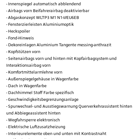
Innenspiegel automatisch abblendend
Airbags vorn Beifahrerairbag deaktivierbar
Abgaskonzept WLTP3 M1 N1-I//EU6EB
Fensterzierleisten Aluminiumoptik
Heckspoiler
Fond-Hinweis
Dekoreinlagen Aluminium Tangente messing-anthrazit
Kopfstützen vorn
Seitenairbags vorn und hinten mit Kopfairbagsystem und
Interaktionsairbag vorn
Komfortmittelarmlehne vorn
Außenspiegelgehäuse in Wagenfarbe
Dach in Wagenfarbe
Dachhimmel Stoff Farbe spezifisch
Geschwindigkeitsbegrenzungsanlage
Spurwechsel- und Ausstiegswarnung Querverkehrassistent hinten
und Abbiegeassistent hinten
Wegfahrsperre elektronisch
Elektrische Luftzusatzheizung
Interieurelemente oben und unten mit Kontrastnaht