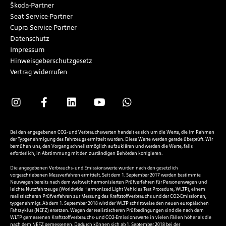
Škoda-Partner
Seat Service-Partner
Cupra Service-Partner
Datenschutz
Impressum
Hinweisgeberschutzgesetz
Vertrag widerrufen
Bei den angegebenen CO2- und Verbrauchswerten handelt es sich um die Werte, die im Rahmen
der Typgenehmigung des Fahrzeugs ermittelt wurden. Diese Werte werden gerade überprüft. Wir
bemühen uns, den Vorgang schnellstmöglich aufzuklären und werden die Werte, falls
erforderlich, in Abstimmung mit den zuständigen Behörden korrigieren.
Die angegebenen Verbrauchs- und Emissionswerte wurden nach den gesetzlich
vorgeschriebenen Messverfahren ermittelt. Seit dem 1. September 2017 werden bestimmte
Neuwagen bereits nach dem weltweit harmonisierten Prüfverfahren für Personenwagen und
leichte Nutzfahrzeuge (Worldwide Harmonized Light Vehicles Test Procedure, WLTP), einem
realistischeren Prüfverfahren zur Messung des Kraftstoffverbrauchs und der CO2-Emissionen,
typgenehmigt. Ab dem 1. September 2018 wird der WLTP schrittweise den neuen europäischen
Fahrzyklus (NEFZ) ersetzen. Wegen der realistischeren Prüfbedingungen sind die nach dem
WLTP gemessenen Kraftstoffverbrauchs- und CO2-Emissionswerte in vielen Fällen höher als die
nach dem NEFZ gemessenen. Dadurch können sich ab 1. September 2018 bei der