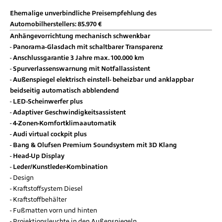
Ehemalige unverbindliche Preisempfehlung des
Automobilherstellers: 85.970 €
Anhängevorrichtung mechanisch schwenkbar
Panorama-Glasdach mit schaltbarer Transparenz
Anschlussgarantie 3 Jahre max. 100.000 km
Spurverlassenswarnung mit Notfallassistent
Außenspiegel elektrisch einstell- beheizbar und anklappbar
beidseitig automatisch abblendend
LED-Scheinwerfer plus
Adaptiver Geschwindigkeitsassistent
4-Zonen-Komfortklimaautomatik
Audi virtual cockpit plus
Bang & Olufsen Premium Soundsystem mit 3D Klang
Head-Up Display
Leder/Kunstleder-Kombination
Design
Kraftstoffsystem Diesel
Kraftstoffbehälter
Fußmatten vorn und hinten
Projektionsleuchte in den Außenspiegeln