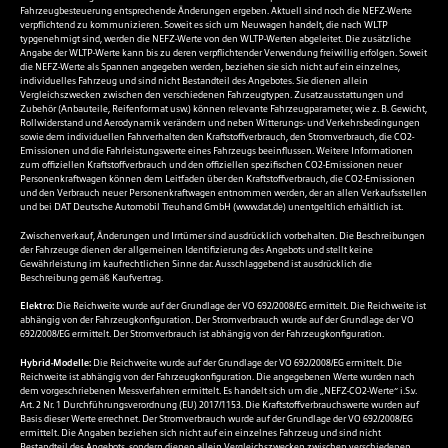
Fahrzeugbesteuerung entsprechende Änderungen ergeben. Aktuell sind noch die NEFZ-Werte
verpflichtend zu kommunizieren. Soweit es sich um Neuwagen handelt, die nach WLTP
typgenehmigt sind, werden die NEFZ-Werte von den WLTP-Werten abgeleitet. Die zusätzliche
Angabe der WLTP-Werte kann bis zu deren verpflichtender Verwendung freiwillig erfolgen. Soweit
die NEFZ-Werte als Spannen angegeben werden, beziehen sie sich nicht auf ein einzelnes,
individuelles Fahrzeug und sind nicht Bestandteil des Angebotes. Sie dienen allein
Vergleichszwecken zwischen den verschiedenen Fahrzeugtypen. Zusatzausstattungen und
Zubehör (Anbauteile, Reifenformat usw.) können relevante Fahrzeugparameter, wie z. B. Gewicht,
Rollwiderstand und Aerodynamik verändern und neben Witterungs- und Verkehrsbedingungen
sowie dem individuellen Fahrverhalten den Kraftstoffverbrauch, den Stromverbrauch, die CO2-
Emissionen und die Fahrleistungswerte eines Fahrzeugs beeinflussen. Weitere Informationen
zum offiziellen Kraftstoffverbrauch und den offiziellen spezifischen CO2-Emissionen neuer
Personenkraftwagen können dem Leitfaden über den Kraftstoffverbrauch, die CO2-Emissionen
und den Verbrauch neuer Personenkraftwagen entnommen werden, der an allen Verkaufsstellen
und bei DAT Deutsche Automobil Treuhand GmbH (
www.dat.de
) unentgeltlich erhältlich ist.
Zwischenverkauf, Änderungen und Irrtümer sind ausdrücklich vorbehalten. Die Beschreibungen
der Fahrzeuge dienen der allgemeinen Identifizierung des Angebots und stellt keine
Gewährleistung im kaufrechtlichen Sinne dar. Ausschlaggebend ist ausdrücklich die
Beschreibung gemäß Kaufvertrag.
Elektro:
Die Reichweite wurde auf der Grundlage der VO 692/2008/EG ermittelt. Die Reichweite ist
abhängig von der Fahrzeugkonfiguration. Der Stromverbrauch wurde auf der Grundlage der VO
692/2008/EG ermittelt. Der Stromverbrauch ist abhängig von der Fahrzeugkonfiguration.
Hybrid-Modelle:
Die Reichweite wurde auf der Grundlage der VO 692/2008/EG ermittelt. Die
Reichweite ist abhängig von der Fahrzeugkonfiguration. Die angegebenen Werte wurden nach
dem vorgeschriebenen Messverfahren ermittelt. Es handelt sich um die „NEFZ-CO2-Werte“ i.S.v.
Art. 2 Nr. 1 Durchführungsverordnung (EU) 2017/1153. Die Kraftstoffverbrauchswerte wurden auf
Basis dieser Werte errechnet. Der Stromverbrauch wurde auf der Grundlage der VO 692/2008/EG
ermittelt. Die Angaben beziehen sich nicht auf ein einzelnes Fahrzeug und sind nicht
Bestandteil des Angebots, sondern dienen allein Vergleichszwecken zwischen verschiedenen