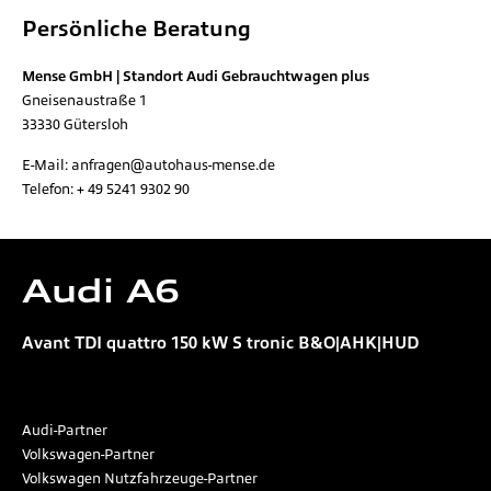
Persönliche Beratung
Mense GmbH | Standort Audi Gebrauchtwagen plus
Gneisenaustraße 1
33330
Gütersloh
E-Mail:
anfragen@autohaus-mense.de
Telefon:
+ 49 5241 9302 90
Audi
A6
Avant TDI quattro 150 kW S tronic B&O|AHK|HUD
Audi-Partner
Volkswagen-Partner
Volkswagen Nutzfahrzeuge-Partner