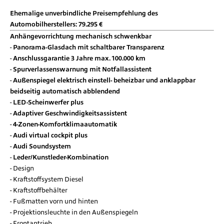
Ehemalige unverbindliche Preisempfehlung des
Automobilherstellers: 79.295 €
Anhängevorrichtung mechanisch schwenkbar
Panorama-Glasdach mit schaltbarer Transparenz
Anschlussgarantie 3 Jahre max. 100.000 km
Spurverlassenswarnung mit Notfallassistent
Außenspiegel elektrisch einstell- beheizbar und anklappbar
beidseitig automatisch abblendend
LED-Scheinwerfer plus
Adaptiver Geschwindigkeitsassistent
4-Zonen-Komfortklimaautomatik
Audi virtual cockpit plus
Audi Soundsystem
Leder/Kunstleder-Kombination
Design
Kraftstoffsystem Diesel
Kraftstoffbehälter
Fußmatten vorn und hinten
Projektionsleuchte in den Außenspiegeln
Frontantrieb