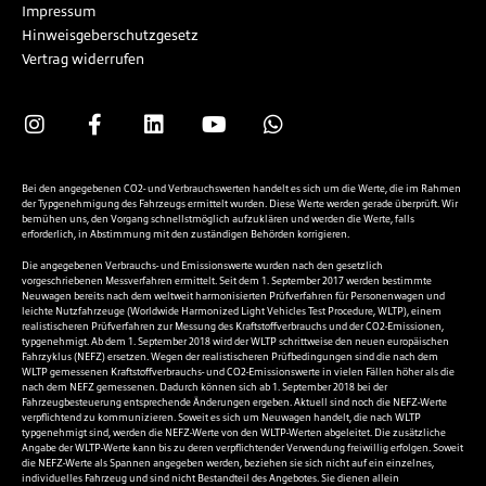
Impressum
Hinweisgeberschutzgesetz
Vertrag widerrufen
Bei den angegebenen CO2- und Verbrauchswerten handelt es sich um die Werte, die im Rahmen
der Typgenehmigung des Fahrzeugs ermittelt wurden. Diese Werte werden gerade überprüft. Wir
bemühen uns, den Vorgang schnellstmöglich aufzuklären und werden die Werte, falls
erforderlich, in Abstimmung mit den zuständigen Behörden korrigieren.
Die angegebenen Verbrauchs- und Emissionswerte wurden nach den gesetzlich
vorgeschriebenen Messverfahren ermittelt. Seit dem 1. September 2017 werden bestimmte
Neuwagen bereits nach dem weltweit harmonisierten Prüfverfahren für Personenwagen und
leichte Nutzfahrzeuge (Worldwide Harmonized Light Vehicles Test Procedure, WLTP), einem
realistischeren Prüfverfahren zur Messung des Kraftstoffverbrauchs und der CO2-Emissionen,
typgenehmigt. Ab dem 1. September 2018 wird der WLTP schrittweise den neuen europäischen
Fahrzyklus (NEFZ) ersetzen. Wegen der realistischeren Prüfbedingungen sind die nach dem
WLTP gemessenen Kraftstoffverbrauchs- und CO2-Emissionswerte in vielen Fällen höher als die
nach dem NEFZ gemessenen. Dadurch können sich ab 1. September 2018 bei der
Fahrzeugbesteuerung entsprechende Änderungen ergeben. Aktuell sind noch die NEFZ-Werte
verpflichtend zu kommunizieren. Soweit es sich um Neuwagen handelt, die nach WLTP
typgenehmigt sind, werden die NEFZ-Werte von den WLTP-Werten abgeleitet. Die zusätzliche
Angabe der WLTP-Werte kann bis zu deren verpflichtender Verwendung freiwillig erfolgen. Soweit
die NEFZ-Werte als Spannen angegeben werden, beziehen sie sich nicht auf ein einzelnes,
individuelles Fahrzeug und sind nicht Bestandteil des Angebotes. Sie dienen allein