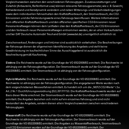
Vergleichszwecken zwischen den verschiedenen Fahrzeugtypen. Zusatzausstattungen und
Zubehör (Anbauteile, Reifenformat usw.) können relevante Fahrzeugparameter, wie z. B. Gewicht,
Rollwiderstand und Aerodynamik verändern und neben Witterungs- und Verkehrsbedingungen
sowie dem individuellen Fahrverhalten den Kraftstoffverbrauch, den Stromverbrauch, die CO2-
Emissionen und die Fahrleistungswerte eines Fahrzeugs beeinflussen. Weitere Informationen
zum offiziellen Kraftstoffverbrauch und den offiziellen spezifischen CO2-Emissionen neuer
Personenkraftwagen können dem Leitfaden über den Kraftstoffverbrauch, die CO2-Emissionen
und den Verbrauch neuer Personenkraftwagen entnommen werden, der an allen Verkaufsstellen
und bei DAT Deutsche Automobil Treuhand GmbH (
www.dat.de
) unentgeltlich erhältlich ist.
Zwischenverkauf, Änderungen und Irrtümer sind ausdrücklich vorbehalten. Die Beschreibungen
der Fahrzeuge dienen der allgemeinen Identifizierung des Angebots und stellt keine
Gewährleistung im kaufrechtlichen Sinne dar. Ausschlaggebend ist ausdrücklich die
Beschreibung gemäß Kaufvertrag.
Elektro:
Die Reichweite wurde auf der Grundlage der VO 692/2008/EG ermittelt. Die Reichweite ist
abhängig von der Fahrzeugkonfiguration. Der Stromverbrauch wurde auf der Grundlage der VO
692/2008/EG ermittelt. Der Stromverbrauch ist abhängig von der Fahrzeugkonfiguration.
Hybrid-Modelle:
Die Reichweite wurde auf der Grundlage der VO 692/2008/EG ermittelt. Die
Reichweite ist abhängig von der Fahrzeugkonfiguration. Die angegebenen Werte wurden nach
dem vorgeschriebenen Messverfahren ermittelt. Es handelt sich um die „NEFZ-CO2-Werte“ i.S.v.
Art. 2 Nr. 1 Durchführungsverordnung (EU) 2017/1153. Die Kraftstoffverbrauchswerte wurden auf
Basis dieser Werte errechnet. Der Stromverbrauch wurde auf der Grundlage der VO 692/2008/EG
ermittelt. Die Angaben beziehen sich nicht auf ein einzelnes Fahrzeug und sind nicht
Bestandteil des Angebots, sondern dienen allein Vergleichszwecken zwischen verschiedenen
Fahrzeugtypen.
Wasserstoff:
Die Reichweite wurde auf der Grundlage der VO 692/2008/EG ermittelt. Die
Reichweite ist abhängig von der Fahrzeugkonfiguration. Der Stromverbrauch wurde auf der
Grundlage der VO 692/2008/EG ermittelt. Die Angaben zu Wasserstoffverbrauch, Stromverbrauch
und CO2-Emissionen wurden auf der Grundlage der VO 692/2008/EG ermittelt. Der