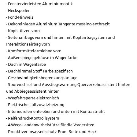
Fensterzierleisten Aluminiumoptik
Heckspoiler
Fond-Hinweis
Dekoreinlagen Aluminium Tangente messing-anthrazit
Kopfstützen vorn
Seitenairbags vorn und hinten mit Kopfairbagsystem und
Interaktionsairbag vorn
Komfortmittelarmlehne vorn
Außenspiegelgehäuse in Wagenfarbe
Dach in Wagenfarbe
Dachhimmel Stoff Farbe spezifisch
Geschwindigkeitsbegrenzungsanlage
Spurwechsel- und Ausstiegswarnung Querverkehrassistent hinten
und Abbiegeassistent hinten
Wegfahrsperre elektronisch
Elektrische Luftzusatzheizung
Interieurelemente oben und unten mit Kontrastnaht
Reifendruck-Kontrollsystem
4-Wege-Lendenwirbelstütze für die Vordersitze
Proaktiver Insassenschutz Front Seite und Heck