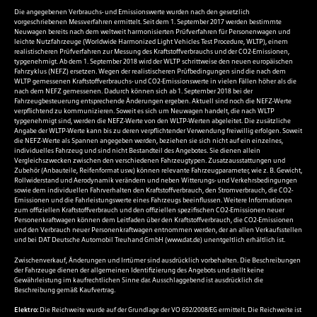
Die angegebenen Verbrauchs- und Emissionswerte wurden nach den gesetzlich
vorgeschriebenen Messverfahren ermittelt. Seit dem 1. September 2017 werden bestimmte
Neuwagen bereits nach dem weltweit harmonisierten Prüfverfahren für Personenwagen und
leichte Nutzfahrzeuge (Worldwide Harmonized Light Vehicles Test Procedure, WLTP), einem
realistischeren Prüfverfahren zur Messung des Kraftstoffverbrauchs und der CO2-Emissionen,
typgenehmigt. Ab dem 1. September 2018 wird der WLTP schrittweise den neuen europäischen
Fahrzyklus (NEFZ) ersetzen. Wegen der realistischeren Prüfbedingungen sind die nach dem
WLTP gemessenen Kraftstoffverbrauchs- und CO2-Emissionswerte in vielen Fällen höher als die
nach dem NEFZ gemessenen. Dadurch können sich ab 1. September 2018 bei der
Fahrzeugbesteuerung entsprechende Änderungen ergeben. Aktuell sind noch die NEFZ-Werte
verpflichtend zu kommunizieren. Soweit es sich um Neuwagen handelt, die nach WLTP
typgenehmigt sind, werden die NEFZ-Werte von den WLTP-Werten abgeleitet. Die zusätzliche
Angabe der WLTP-Werte kann bis zu deren verpflichtender Verwendung freiwillig erfolgen. Soweit
die NEFZ-Werte als Spannen angegeben werden, beziehen sie sich nicht auf ein einzelnes,
individuelles Fahrzeug und sind nicht Bestandteil des Angebotes. Sie dienen allein
Vergleichszwecken zwischen den verschiedenen Fahrzeugtypen. Zusatzausstattungen und
Zubehör (Anbauteile, Reifenformat usw.) können relevante Fahrzeugparameter, wie z. B. Gewicht,
Rollwiderstand und Aerodynamik verändern und neben Witterungs- und Verkehrsbedingungen
sowie dem individuellen Fahrverhalten den Kraftstoffverbrauch, den Stromverbrauch, die CO2-
Emissionen und die Fahrleistungswerte eines Fahrzeugs beeinflussen. Weitere Informationen
zum offiziellen Kraftstoffverbrauch und den offiziellen spezifischen CO2-Emissionen neuer
Personenkraftwagen können dem Leitfaden über den Kraftstoffverbrauch, die CO2-Emissionen
und den Verbrauch neuer Personenkraftwagen entnommen werden, der an allen Verkaufsstellen
und bei DAT Deutsche Automobil Treuhand GmbH (
www.dat.de
) unentgeltlich erhältlich ist.
Zwischenverkauf, Änderungen und Irrtümer sind ausdrücklich vorbehalten. Die Beschreibungen
der Fahrzeuge dienen der allgemeinen Identifizierung des Angebots und stellt keine
Gewährleistung im kaufrechtlichen Sinne dar. Ausschlaggebend ist ausdrücklich die
Beschreibung gemäß Kaufvertrag.
Elektro:
Die Reichweite wurde auf der Grundlage der VO 692/2008/EG ermittelt. Die Reichweite ist