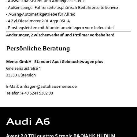
Ausweichassistent und Abbiegeassistent
Außenspiegel Fahrerseite asphärisch Beifahrerseite konvex
7-Gang-Automatikgetriebe für Allrad
4 Zyl.Dieselmotor 2.0L Aggr. 05L.A
Einstiegsleisten mit Aluminiumeinlegern vorn beleuchtet
Änderungen, Zwischenverkauf und Irrtümer vorbehalten!
Persönliche Beratung
Mense GmbH | Standort Audi Gebrauchtwagen plus
Gneisenaustraße 1
33330
Gütersloh
E-Mail:
anfragen@autohaus-mense.de
Telefon:
+ 49 5241 9302 90
Audi
A6
Avant 2.0 TDI quattro S tronic B&O|AHK|HUD|LM