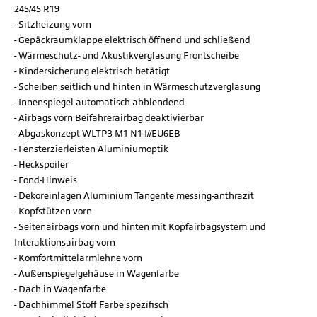
245/45 R19
Sitzheizung vorn
Gepäckraumklappe elektrisch öffnend und schließend
Wärmeschutz- und Akustikverglasung Frontscheibe
Kindersicherung elektrisch betätigt
Scheiben seitlich und hinten in Wärmeschutzverglasung
Innenspiegel automatisch abblendend
Airbags vorn Beifahrerairbag deaktivierbar
Abgaskonzept WLTP3 M1 N1-I//EU6EB
Fensterzierleisten Aluminiumoptik
Heckspoiler
Fond-Hinweis
Dekoreinlagen Aluminium Tangente messing-anthrazit
Kopfstützen vorn
Seitenairbags vorn und hinten mit Kopfairbagsystem und
Interaktionsairbag vorn
Komfortmittelarmlehne vorn
Außenspiegelgehäuse in Wagenfarbe
Dach in Wagenfarbe
Dachhimmel Stoff Farbe spezifisch