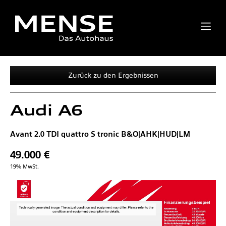
Zurück zu den Ergebnissen
Audi
A6
Avant 2.0 TDI quattro S tronic B&O|AHK|HUD|LM
49.000 €
19% MwSt.