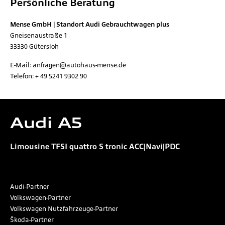
Persönliche Beratung
Mense GmbH | Standort Audi Gebrauchtwagen plus
Gneisenaustraße 1
33330
Gütersloh
E-Mail:
anfragen@autohaus-mense.de
Telefon:
+ 49 5241 9302 90
Audi
A5
Limousine TFSI quattro S tronic ACC|Navi|PDC
Audi-Partner
Volkswagen-Partner
Volkswagen Nutzfahrzeuge-Partner
Škoda-Partner