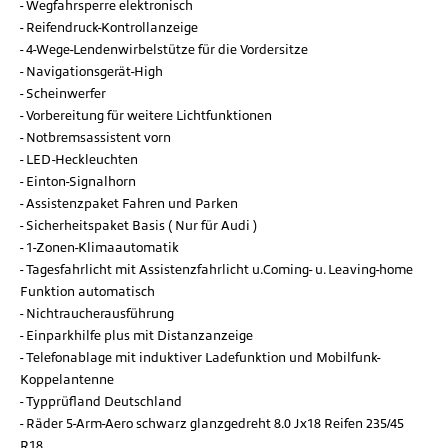
Wegfahrsperre elektronisch
Reifendruck-Kontrollanzeige
4-Wege-Lendenwirbelstütze für die Vordersitze
Navigationsgerät-High
Scheinwerfer
Vorbereitung für weitere Lichtfunktionen
Notbremsassistent vorn
LED-Heckleuchten
Einton-Signalhorn
Assistenzpaket Fahren und Parken
Sicherheitspaket Basis ( Nur für Audi )
1-Zonen-Klimaautomatik
Tagesfahrlicht mit Assistenzfahrlicht u.Coming- u. Leaving-home
Funktion automatisch
Nichtraucherausführung
Einparkhilfe plus mit Distanzanzeige
Telefonablage mit induktiver Ladefunktion und Mobilfunk-
Koppelantenne
Typprüfland Deutschland
Räder 5-Arm-Aero schwarz glanzgedreht 8.0 Jx18 Reifen 235/45
R18