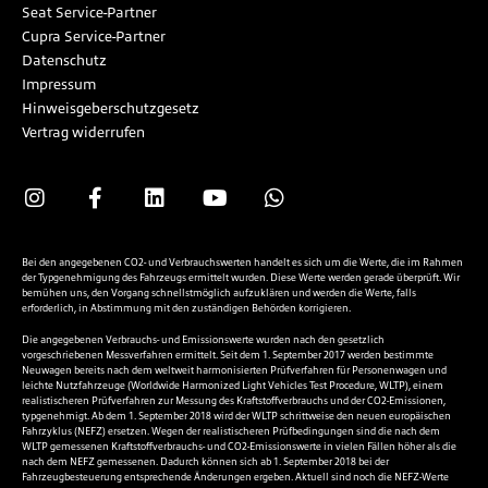
Seat Service-Partner
Cupra Service-Partner
Datenschutz
Impressum
Hinweisgeberschutzgesetz
Vertrag widerrufen
Bei den angegebenen CO2- und Verbrauchswerten handelt es sich um die Werte, die im Rahmen
der Typgenehmigung des Fahrzeugs ermittelt wurden. Diese Werte werden gerade überprüft. Wir
bemühen uns, den Vorgang schnellstmöglich aufzuklären und werden die Werte, falls
erforderlich, in Abstimmung mit den zuständigen Behörden korrigieren.
Die angegebenen Verbrauchs- und Emissionswerte wurden nach den gesetzlich
vorgeschriebenen Messverfahren ermittelt. Seit dem 1. September 2017 werden bestimmte
Neuwagen bereits nach dem weltweit harmonisierten Prüfverfahren für Personenwagen und
leichte Nutzfahrzeuge (Worldwide Harmonized Light Vehicles Test Procedure, WLTP), einem
realistischeren Prüfverfahren zur Messung des Kraftstoffverbrauchs und der CO2-Emissionen,
typgenehmigt. Ab dem 1. September 2018 wird der WLTP schrittweise den neuen europäischen
Fahrzyklus (NEFZ) ersetzen. Wegen der realistischeren Prüfbedingungen sind die nach dem
WLTP gemessenen Kraftstoffverbrauchs- und CO2-Emissionswerte in vielen Fällen höher als die
nach dem NEFZ gemessenen. Dadurch können sich ab 1. September 2018 bei der
Fahrzeugbesteuerung entsprechende Änderungen ergeben. Aktuell sind noch die NEFZ-Werte