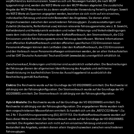
verpflichtend zu kommunizieren. Soweit es sich um Neuwagen handelt, die nach WLTP
typgenehmigt sind, werden die NEFZ-Werte von den WLTP-Werten abgeleitet. Die zusätzliche
Angabe der WLTP-Werte kann bis zu deren verpflichtender Verwendung freiwillig erfolgen. Soweit
die NEFZ-Werte als Spannen angegeben werden, beziehen sie sich nicht auf ein einzelnes,
individuelles Fahrzeug und sind nicht Bestandteil des Angebotes. Sie dienen allein
Vergleichszwecken zwischen den verschiedenen Fahrzeugtypen. Zusatzausstattungen und
Zubehör (Anbauteile, Reifenformat usw.) können relevante Fahrzeugparameter, wie z. B. Gewicht,
Rollwiderstand und Aerodynamik verändern und neben Witterungs- und Verkehrsbedingungen
sowie dem individuellen Fahrverhalten den Kraftstoffverbrauch, den Stromverbrauch, die CO2-
Emissionen und die Fahrleistungswerte eines Fahrzeugs beeinflussen. Weitere Informationen
zum offiziellen Kraftstoffverbrauch und den offiziellen spezifischen CO2-Emissionen neuer
Personenkraftwagen können dem Leitfaden über den Kraftstoffverbrauch, die CO2-Emissionen
und den Verbrauch neuer Personenkraftwagen entnommen werden, der an allen Verkaufsstellen
und bei DAT Deutsche Automobil Treuhand GmbH (
www.dat.de
) unentgeltlich erhältlich ist.
Zwischenverkauf, Änderungen und Irrtümer sind ausdrücklich vorbehalten. Die Beschreibungen
der Fahrzeuge dienen der allgemeinen Identifizierung des Angebots und stellt keine
Gewährleistung im kaufrechtlichen Sinne dar. Ausschlaggebend ist ausdrücklich die
Beschreibung gemäß Kaufvertrag.
Elektro:
Die Reichweite wurde auf der Grundlage der VO 692/2008/EG ermittelt. Die Reichweite ist
abhängig von der Fahrzeugkonfiguration. Der Stromverbrauch wurde auf der Grundlage der VO
692/2008/EG ermittelt. Der Stromverbrauch ist abhängig von der Fahrzeugkonfiguration.
Hybrid-Modelle:
Die Reichweite wurde auf der Grundlage der VO 692/2008/EG ermittelt. Die
Reichweite ist abhängig von der Fahrzeugkonfiguration. Die angegebenen Werte wurden nach
dem vorgeschriebenen Messverfahren ermittelt. Es handelt sich um die „NEFZ-CO2-Werte“ i.S.v.
Art. 2 Nr. 1 Durchführungsverordnung (EU) 2017/1153. Die Kraftstoffverbrauchswerte wurden auf
Basis dieser Werte errechnet. Der Stromverbrauch wurde auf der Grundlage der VO 692/2008/EG
ermittelt. Die Angaben beziehen sich nicht auf ein einzelnes Fahrzeug und sind nicht
Bestandteil des Angebots, sondern dienen allein Vergleichszwecken zwischen verschiedenen
Fahrzeugtypen.