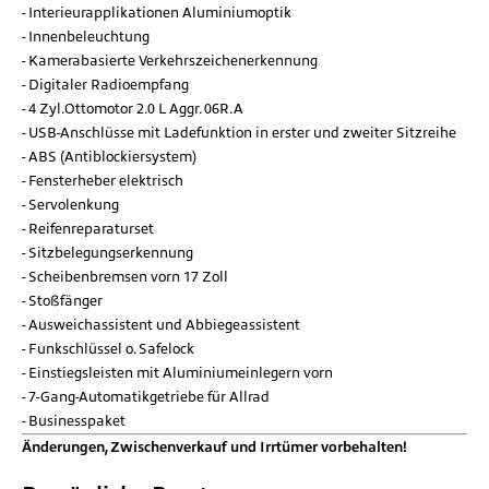
Interieurapplikationen Aluminiumoptik
Innenbeleuchtung
Kamerabasierte Verkehrszeichenerkennung
Digitaler Radioempfang
4 Zyl.Ottomotor 2.0 L Aggr. 06R.A
USB-Anschlüsse mit Ladefunktion in erster und zweiter Sitzreihe
ABS (Antiblockiersystem)
Fensterheber elektrisch
Servolenkung
Reifenreparaturset
Sitzbelegungserkennung
Scheibenbremsen vorn 17 Zoll
Stoßfänger
Ausweichassistent und Abbiegeassistent
Funkschlüssel o. Safelock
Einstiegsleisten mit Aluminiumeinlegern vorn
7-Gang-Automatikgetriebe für Allrad
Businesspaket
Änderungen, Zwischenverkauf und Irrtümer vorbehalten!