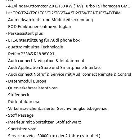
4-Zylinder-Ottomotor 2.0 L/150 KW (16V) Turbo FSI homogen GMO
ist: TR6/T2A/T2C/ TC3/TI2/T66/T4X/TI2/T5V/TC1/T1F/T4E/T4M
Aufmerksamkeits- und Müdigkeitserkennung
FOD Funktionen online verfügbar
Parkassistent plus
LTE-Unterstützung für Audi phone box
quattro mit ultra Technologie
Reifen 235/45 R18 98Y XL
Audi connect Navigation & Infotainment
Audi Application Store und Smartphone-Interface
Audi connect Notruf & Service mit Audi connect Remote & Control
Datenmodul Europa
Querverkehrassistent vorn
Stufenheck
Rückfahrkamera
Verkehrszeichenbasierter Geschwindigkeitsbegrenzer
Stoff Passage
Interieur mit Sportsitzen Stoff schwarz
Sportsitze vorn
Serviceanzeige 30000 km oder 2 Jahre ( variabel )