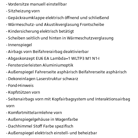
Vordersitze manuell einstellbar
Sitzheizung vorn
Gepäckraumklappe elektrisch öffnend und schließend
Wärmeschutz- und Akustikverglasung Frontscheibe
Kindersicherung elektrisch betätigt
Scheiben seitlich und hinten in Wärmeschutzverglasung
Innenspiegel
Airbags vorn Beifahrerairbag deaktivierbar
Abgaskonzept EU6 EA Lambda=1 WLTP3 M1 N1-I
Fensterzierleisten Aluminiumoptik
Außenspiegel Fahrerseite asphärisch Beifahrerseite asphärisch
Dekoreinlagen Laserstruktur schwarz
Fond-Hinweis
Kopfstützen vorn
Seitenairbags vorn mit Kopfairbagsystem und Interaktionsairbag
vorn
Komfortmittelarmlehne vorn
Außenspiegelgehäuse in Wagenfarbe
Dachhimmel Stoff Farbe spezifisch
Außenspiegel elektrisch einstell- und beheizbar