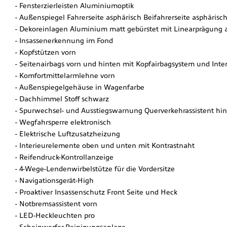
Fensterzierleisten Aluminiumoptik
Außenspiegel Fahrerseite asphärisch Beifahrerseite asphärisc
Dekoreinlagen Aluminium matt gebürstet mit Linearprägung a
Insassenerkennung im Fond
Kopfstützen vorn
Seitenairbags vorn und hinten mit Kopfairbagsystem und Inter
Komfortmittelarmlehne vorn
Außenspiegelgehäuse in Wagenfarbe
Dachhimmel Stoff schwarz
Spurwechsel- und Ausstiegswarnung Querverkehrassistent hin
Wegfahrsperre elektronisch
Elektrische Luftzusatzheizung
Interieurelemente oben und unten mit Kontrastnaht
Reifendruck-Kontrollanzeige
4-Wege-Lendenwirbelstütze für die Vordersitze
Navigationsgerät-High
Proaktiver Insassenschutz Front Seite und Heck
Notbremsassistent vorn
LED-Heckleuchten pro
Scheinwerfer-Reinigungsanlage