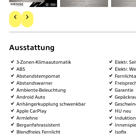
Ausstattung
3-Zonen-Klimaautomatik
Elektr. Se
ABS
Elektr. W
Abstandstempomat
Fernlichta
Abstandswarner
Freisprec
Ambiente-Beleuchtung
Garantie
Android Auto
Gepäckra
Anhängerkupplung schwenkbar
Geschwind
Apple CarPlay
HU neu
Armlehne
Induktion
Berganfahrassistent
Innenspie
Blendfreies Fernlicht
Isofix