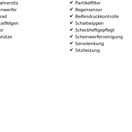
fahrersitz
Partikelfilter
inwerfer
Regensensor
rad
Reifendruckkontrolle
allfelgen
Schaltwippen
or
Scheckheftgepflegt
stütze
Scheinwerferreinigung
Servolenkung
Sitzheizung