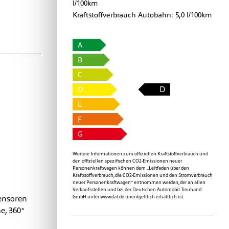
l/100km
Kraftstoffverbrauch Autobahn:
5,0 l/100km
A
B
C
D
D
E
F
G
Weitere Informationen zum offiziellen Kraftstoffverbrauch und
den offiziellen spezifischen CO2-Emissionen neuer
Personenkraftwagen können dem „Leitfaden über den
Kraftstoffverbrauch, die CO2-Emissionen und den Stromverbrauch
neuer Personenkraftwagen“ entnommen werden, der an allen
Verkaufsstellen und bei der Deutschen Automobil Treuhand
ensoren
GmbH unter
www.dat.de
unentgeltlich erhältlich ist.
e, 360°