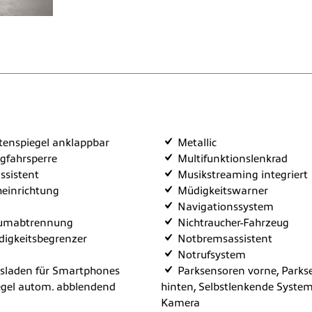
itenspiegel anklappbar
Metallic
egfahrsperre
Multifunktionslenkrad
ssistent
Musikstreaming integriert
heinrichtung
Müdigkeitswarner
Navigationssystem
umabtrennung
Nichtraucher-Fahrzeug
igkeitsbegrenzer
Notbremsassistent
Notrufsystem
sladen für Smartphones
Parksensoren vorne, Parks
gel autom. abblendend
hinten, Selbstlenkende System
Kamera