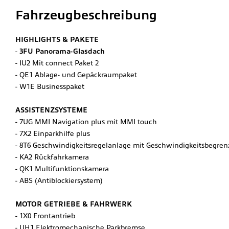
Fahrzeugbeschreibung
HIGHLIGHTS & PAKETE
3FU Panorama-Glasdach
IU2 Mit connect Paket 2
QE1 Ablage- und Gepäckraumpaket
W1E Businesspaket
ASSISTENZSYSTEME
7UG MMI Navigation plus mit MMI touch
7X2 Einparkhilfe plus
8T6 Geschwindigkeitsregelanlage mit Geschwindigkeitsbegren
KA2 Rückfahrkamera
QK1 Multifunktionskamera
ABS (Antiblockiersystem)
MOTOR GETRIEBE & FAHRWERK
1X0 Frontantrieb
UH1 Elektromechanische Parkbremse