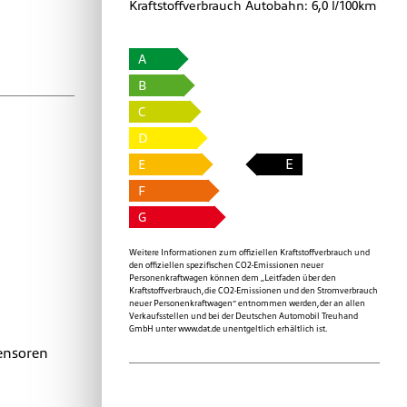
Kraftstoffverbrauch Autobahn:
6,0 l/100km
A
B
C
D
E
E
F
G
Weitere Informationen zum offiziellen Kraftstoffverbrauch und
den offiziellen spezifischen CO2-Emissionen neuer
Personenkraftwagen können dem „Leitfaden über den
Kraftstoffverbrauch, die CO2-Emissionen und den Stromverbrauch
neuer Personenkraftwagen“ entnommen werden, der an allen
Verkaufsstellen und bei der Deutschen Automobil Treuhand
GmbH unter
www.dat.de
unentgeltlich erhältlich ist.
ensoren