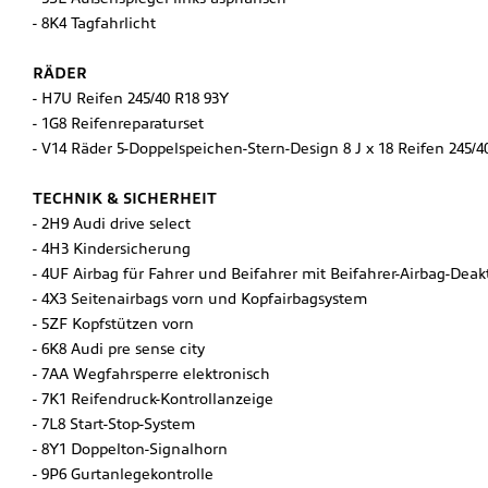
8K4 Tagfahrlicht
RÄDER
H7U Reifen 245/40 R18 93Y
1G8 Reifenreparaturset
V14 Räder 5-Doppelspeichen-Stern-Design 8 J x 18 Reifen 245/4
TECHNIK & SICHERHEIT
2H9 Audi drive select
4H3 Kindersicherung
4UF Airbag für Fahrer und Beifahrer mit Beifahrer-Airbag-Deak
4X3 Seitenairbags vorn und Kopfairbagsystem
5ZF Kopfstützen vorn
6K8 Audi pre sense city
7AA Wegfahrsperre elektronisch
7K1 Reifendruck-Kontrollanzeige
7L8 Start-Stop-System
8Y1 Doppelton-Signalhorn
9P6 Gurtanlegekontrolle