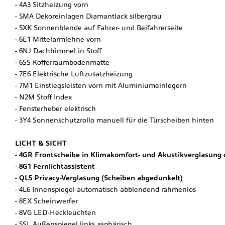
4A3 Sitzheizung vorn
5MA Dekoreinlagen Diamantlack silbergrau
5XK Sonnenblende auf Fahrer- und Beifahrerseite
6E1 Mittelarmlehne vorn
6NJ Dachhimmel in Stoff
6SS Kofferraumbodenmatte
7E6 Elektrische Luftzusatzheizung
7M1 Einstiegsleisten vorn mit Aluminiumeinlegern
N2M Stoff Index
Fensterheber elektrisch
3Y4 Sonnenschutzrollo manuell für die Türscheiben hinten
LICHT & SICHT
4GR Frontscheibe in Klimakomfort- und Akustikverglasung 
8G1 Fernlichtassistent
QL5 Privacy-Verglasung (Scheiben abgedunkelt)
4L6 Innenspiegel automatisch abblendend rahmenlos
8EX Scheinwerfer
8VG LED-Heckleuchten
5SL Außenspiegel links asphärisch