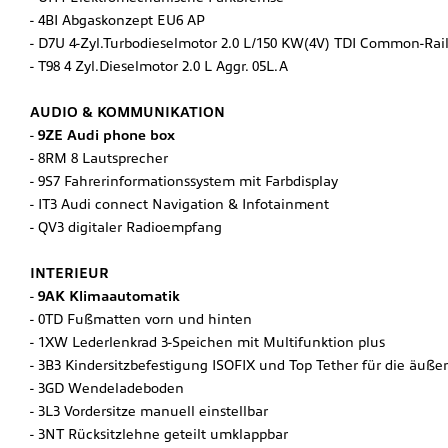
4BI Abgaskonzept EU6 AP
D7U 4-Zyl.Turbodieselmotor 2.0 L/150 KW(4V) TDI Common-Rai
T98 4 Zyl.Dieselmotor 2.0 L Aggr. 05L.A
AUDIO & KOMMUNIKATION
9ZE Audi phone box
8RM 8 Lautsprecher
9S7 Fahrerinformationssystem mit Farbdisplay
IT3 Audi connect Navigation & Infotainment
QV3 digitaler Radioempfang
INTERIEUR
9AK Klimaautomatik
0TD Fußmatten vorn und hinten
1XW Lederlenkrad 3-Speichen mit Multifunktion plus
3B3 Kindersitzbefestigung ISOFIX und Top Tether für die äuße
3GD Wendeladeboden
3L3 Vordersitze manuell einstellbar
3NT Rücksitzlehne geteilt umklappbar