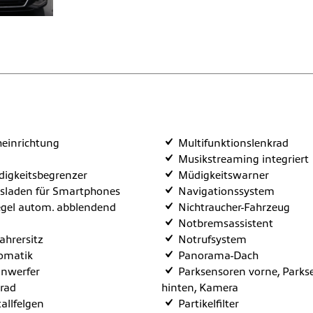
heinrichtung
Multifunktionslenkrad
Musikstreaming integriert
igkeitsbegrenzer
Müdigkeitswarner
sladen für Smartphones
Navigationssystem
gel autom. abblendend
Nichtraucher-Fahrzeug
Notbremsassistent
fahrersitz
Notrufsystem
omatik
Panorama-Dach
inwerfer
Parksensoren vorne, Parks
rad
hinten, Kamera
allfelgen
Partikelfilter