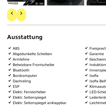
Ausstattung
ABS
Freisprec
Abgedunkelte Scheiben
Garantie
Armlehne
Geschwind
Beheizbare Frontscheibe
Induktion
Bluetooth
Innenspie
Bordcomputer
Isofix
Dachreling
Isofix Bei
ESP
Klimaaut
Elektr. Fensterheber
LED-Sche
Elektr. Seitenspiegel
Lederlenk
Elektr. Seitenspiegel anklappbar
Leichtmet