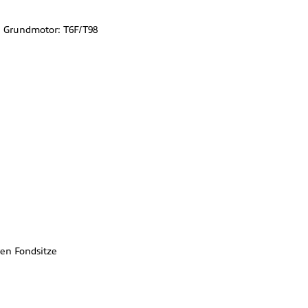
l Grundmotor: T6F/T98
ren Fondsitze