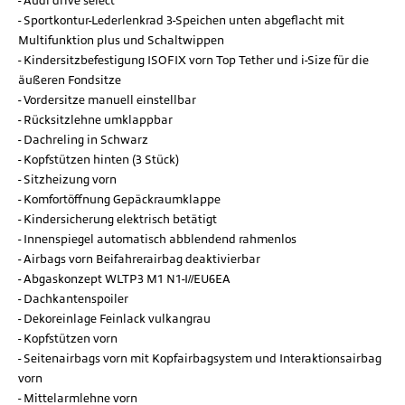
Audi drive select
Sportkontur-Lederlenkrad 3-Speichen unten abgeflacht mit
Multifunktion plus und Schaltwippen
Kindersitzbefestigung ISOFIX vorn Top Tether und i-Size für die
äußeren Fondsitze
Vordersitze manuell einstellbar
Rücksitzlehne umklappbar
Dachreling in Schwarz
Kopfstützen hinten (3 Stück)
Sitzheizung vorn
Komfortöffnung Gepäckraumklappe
Kindersicherung elektrisch betätigt
Innenspiegel automatisch abblendend rahmenlos
Airbags vorn Beifahrerairbag deaktivierbar
Abgaskonzept WLTP3 M1 N1-I//EU6EA
Dachkantenspoiler
Dekoreinlage Feinlack vulkangrau
Kopfstützen vorn
Seitenairbags vorn mit Kopfairbagsystem und Interaktionsairbag
vorn
Mittelarmlehne vorn