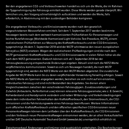
Bei den angegebenen CO2- und Verbrauchswerten handelt es sich um die Werte, die im Rahmen
der Typgenehmigung des Fahrzeugs ermittelt wurden. Diese Werte werden gerade überprüft. Wir
bemühen uns, den Vorgang schnellstmöglich aufzuklären und werden die Werte, falls
erforderlich, in Abstimmung mit den zuständigen Behörden korrigieren.
Die angegebenen Verbrauchs- und Emissionswerte wurden nach den gesetzlich
vorgeschriebenen Messverfahren ermittelt. Seit dem 1. September 2017 werden bestimmte
Neuwagen bereits nach dem weltweit harmonisierten Prüfverfahren für Personenwagen und
leichte Nutzfahrzeuge (Worldwide Harmonized Light Vehicles Test Procedure, WLTP), einem
realistischeren Prüfverfahren zur Messung des Kraftstoffverbrauchs und der CO2-Emissionen,
typgenehmigt. Ab dem 1. September 2018 wird der WLTP schrittweise den neuen europäischen
Fahrzyklus (NEFZ) ersetzen. Wegen der realistischeren Prüfbedingungen sind die nach dem
WLTP gemessenen Kraftstoffverbrauchs- und CO2-Emissionswerte in vielen Fällen höher als die
nach dem NEFZ gemessenen. Dadurch können sich ab 1. September 2018 bei der
Fahrzeugbesteuerung entsprechende Änderungen ergeben. Aktuell sind noch die NEFZ-Werte
verpflichtend zu kommunizieren. Soweit es sich um Neuwagen handelt, die nach WLTP
typgenehmigt sind, werden die NEFZ-Werte von den WLTP-Werten abgeleitet. Die zusätzliche
Angabe der WLTP-Werte kann bis zu deren verpflichtender Verwendung freiwillig erfolgen. Soweit
die NEFZ-Werte als Spannen angegeben werden, beziehen sie sich nicht auf ein einzelnes,
individuelles Fahrzeug und sind nicht Bestandteil des Angebotes. Sie dienen allein
Vergleichszwecken zwischen den verschiedenen Fahrzeugtypen. Zusatzausstattungen und
Zubehör (Anbauteile, Reifenformat usw.) können relevante Fahrzeugparameter, wie z. B. Gewicht,
Rollwiderstand und Aerodynamik verändern und neben Witterungs- und Verkehrsbedingungen
sowie dem individuellen Fahrverhalten den Kraftstoffverbrauch, den Stromverbrauch, die CO2-
Emissionen und die Fahrleistungswerte eines Fahrzeugs beeinflussen. Weitere Informationen
zum offiziellen Kraftstoffverbrauch und den offiziellen spezifischen CO2-Emissionen neuer
Personenkraftwagen können dem Leitfaden über den Kraftstoffverbrauch, die CO2-Emissionen
und den Verbrauch neuer Personenkraftwagen entnommen werden, der an allen Verkaufsstellen
und bei DAT Deutsche Automobil Treuhand GmbH (
www.dat.de
) unentgeltlich erhältlich ist.
Zwischenverkauf, Änderungen und Irrtümer sind ausdrücklich vorbehalten. Die Beschreibungen