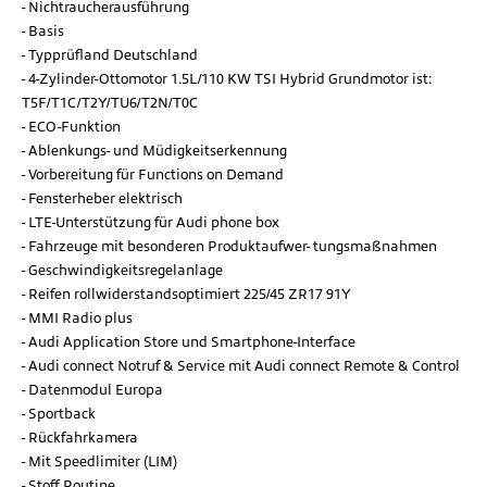
Nichtraucherausführung
Basis
Typprüfland Deutschland
4-Zylinder-Ottomotor 1.5L/110 KW TSI Hybrid Grundmotor ist:
T5F/T1C/T2Y/TU6/T2N/T0C
ECO-Funktion
Ablenkungs- und Müdigkeitserkennung
Vorbereitung für Functions on Demand
Fensterheber elektrisch
LTE-Unterstützung für Audi phone box
Fahrzeuge mit besonderen Produktaufwer- tungsmaßnahmen
Geschwindigkeitsregelanlage
Reifen rollwiderstandsoptimiert 225/45 ZR17 91Y
MMI Radio plus
Audi Application Store und Smartphone-Interface
Audi connect Notruf & Service mit Audi connect Remote & Control
Datenmodul Europa
Sportback
Rückfahrkamera
Mit Speedlimiter (LIM)
Stoff Routine