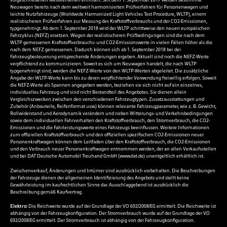
Neuwagen bereits nach dem weltweit harmonisierten Prüfverfahren für Personenwagen und
leichte Nutzfahrzeuge (Worldwide Harmonized Light Vehicles Test Procedure, WLTP), einem
realistischeren Prüfverfahren zur Messung des Kraftstoffverbrauchs und der CO2-Emissionen,
typgenehmigt. Ab dem 1. September 2018 wird der WLTP schrittweise den neuen europäischen
Fahrzyklus (NEFZ) ersetzen. Wegen der realistischeren Prüfbedingungen sind die nach dem
WLTP gemessenen Kraftstoffverbrauchs- und CO2-Emissionswerte in vielen Fällen höher als die
nach dem NEFZ gemessenen. Dadurch können sich ab 1. September 2018 bei der
Fahrzeugbesteuerung entsprechende Änderungen ergeben. Aktuell sind noch die NEFZ-Werte
verpflichtend zu kommunizieren. Soweit es sich um Neuwagen handelt, die nach WLTP
typgenehmigt sind, werden die NEFZ-Werte von den WLTP-Werten abgeleitet. Die zusätzliche
Angabe der WLTP-Werte kann bis zu deren verpflichtender Verwendung freiwillig erfolgen. Soweit
die NEFZ-Werte als Spannen angegeben werden, beziehen sie sich nicht auf ein einzelnes,
individuelles Fahrzeug und sind nicht Bestandteil des Angebotes. Sie dienen allein
Vergleichszwecken zwischen den verschiedenen Fahrzeugtypen. Zusatzausstattungen und
Zubehör (Anbauteile, Reifenformat usw.) können relevante Fahrzeugparameter, wie z. B. Gewicht,
Rollwiderstand und Aerodynamik verändern und neben Witterungs- und Verkehrsbedingungen
sowie dem individuellen Fahrverhalten den Kraftstoffverbrauch, den Stromverbrauch, die CO2-
Emissionen und die Fahrleistungswerte eines Fahrzeugs beeinflussen. Weitere Informationen
zum offiziellen Kraftstoffverbrauch und den offiziellen spezifischen CO2-Emissionen neuer
Personenkraftwagen können dem Leitfaden über den Kraftstoffverbrauch, die CO2-Emissionen
und den Verbrauch neuer Personenkraftwagen entnommen werden, der an allen Verkaufsstellen
und bei DAT Deutsche Automobil Treuhand GmbH (
www.dat.de
) unentgeltlich erhältlich ist.
Zwischenverkauf, Änderungen und Irrtümer sind ausdrücklich vorbehalten. Die Beschreibungen
der Fahrzeuge dienen der allgemeinen Identifizierung des Angebots und stellt keine
Gewährleistung im kaufrechtlichen Sinne dar. Ausschlaggebend ist ausdrücklich die
Beschreibung gemäß Kaufvertrag.
Elektro:
Die Reichweite wurde auf der Grundlage der VO 692/2008/EG ermittelt. Die Reichweite ist
abhängig von der Fahrzeugkonfiguration. Der Stromverbrauch wurde auf der Grundlage der VO
692/2008/EG ermittelt. Der Stromverbrauch ist abhängig von der Fahrzeugkonfiguration.