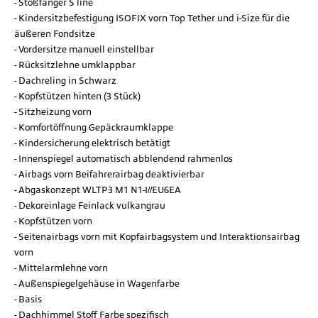
Stoßfänger S line
Kindersitzbefestigung ISOFIX vorn Top Tether und i-Size für die
äußeren Fondsitze
Vordersitze manuell einstellbar
Rücksitzlehne umklappbar
Dachreling in Schwarz
Kopfstützen hinten (3 Stück)
Sitzheizung vorn
Komfortöffnung Gepäckraumklappe
Kindersicherung elektrisch betätigt
Innenspiegel automatisch abblendend rahmenlos
Airbags vorn Beifahrerairbag deaktivierbar
Abgaskonzept WLTP3 M1 N1-I//EU6EA
Dekoreinlage Feinlack vulkangrau
Kopfstützen vorn
Seitenairbags vorn mit Kopfairbagsystem und Interaktionsairbag
vorn
Mittelarmlehne vorn
Außenspiegelgehäuse in Wagenfarbe
Basis
Dachhimmel Stoff Farbe spezifisch