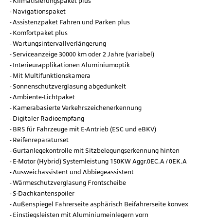
Klimatisierungspaket plus
Navigationspaket
Assistenzpaket Fahren und Parken plus
Komfortpaket plus
Wartungsintervallverlängerung
Serviceanzeige 30000 km oder 2 Jahre (variabel)
Interieurapplikationen Aluminiumoptik
Mit Multifunktionskamera
Sonnenschutzverglasung abgedunkelt
Ambiente-Lichtpaket
Kamerabasierte Verkehrszeichenerkennung
Digitaler Radioempfang
BRS für Fahrzeuge mit E-Antrieb (ESC und eBKV)
Reifenreparaturset
Gurtanlegekontrolle mit Sitzbelegungserkennung hinten
E-Motor (Hybrid) Systemleistung 150KW Aggr.0EC.A / 0EK.A
Ausweichassistent und Abbiegeassistent
Wärmeschutzverglasung Frontscheibe
S-Dachkantenspoiler
Außenspiegel Fahrerseite asphärisch Beifahrerseite konvex
Einstiegsleisten mit Aluminiumeinlegern vorn