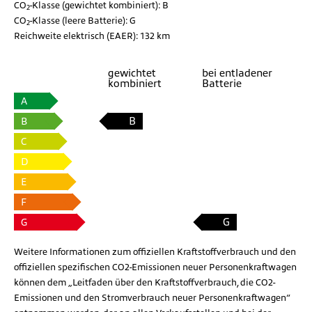
CO
-Klasse (gewichtet kombiniert):
B
2
CO
-Klasse (leere Batterie):
G
2
Reichweite elektrisch (EAER):
132 km
gewichtet
bei entladener
kombiniert
Batterie
A
B
B
C
D
E
F
G
G
Weitere Informationen zum offiziellen Kraftstoffverbrauch und den
offiziellen spezifischen CO2-Emissionen neuer Personenkraftwagen
können dem „Leitfaden über den Kraftstoffverbrauch, die CO2-
Emissionen und den Stromverbrauch neuer Personenkraftwagen“