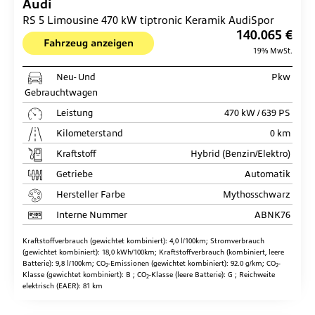
Audi
RS 5 Limousine 470 kW tiptronic Keramik AudiSpor
140.065 €
Fahrzeug anzeigen
19% MwSt.
Neu- Und
Pkw
Gebrauchtwagen
Leistung
470 kW / 639 PS
Kilometerstand
0 km
Kraftstoff
Hybrid (Benzin/Elektro)
Getriebe
Automatik
Hersteller Farbe
Mythosschwarz
Interne Nummer
ABNK76
Kraftstoffverbrauch (gewichtet kombiniert):
4,0 l/100km
;
Stromverbrauch
(gewichtet kombiniert):
18,0 kWh/100km
;
Kraftstoffverbrauch (kombiniert, leere
Batterie):
9,8 l/100km
;
CO
-Emissionen (gewichtet kombiniert):
92.0 g/km
;
CO
-
2
2
Klasse (gewichtet kombiniert):
B
;
CO
-Klasse (leere Batterie):
G
;
Reichweite
2
elektrisch (EAER):
81 km