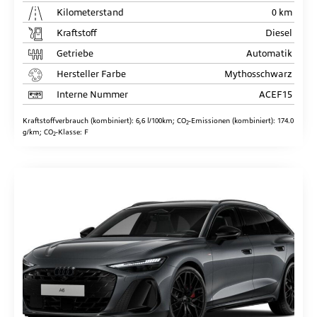
Kilometerstand
0 km
Kraftstoff
Diesel
Getriebe
Automatik
Hersteller Farbe
Mythosschwarz
Interne Nummer
ACEF15
Kraftstoffverbrauch (kombiniert):
6,6 l/100km
;
CO
-Emissionen (kombiniert):
174.0
2
g/km
;
CO
-Klasse:
F
2