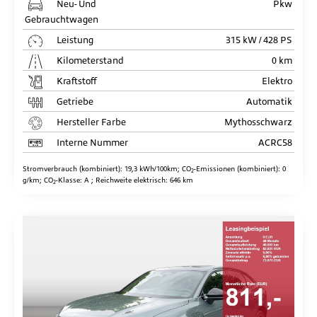
Neu- Und
Pkw
Gebrauchtwagen
Leistung
315 kW / 428 PS
Kilometerstand
0 km
Kraftstoff
Elektro
Getriebe
Automatik
Hersteller Farbe
Mythosschwarz
Interne Nummer
ACRC58
Stromverbrauch (kombiniert):
19,3 kWh/100km
;
CO
-Emissionen (kombiniert):
0
2
g/km
;
CO
-Klasse:
A
;
Reichweite elektrisch:
646 km
2