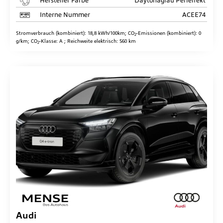
Hersteller Farbe
Daytonagrau Perleffekt
Interne Nummer
ACEE74
Stromverbrauch (kombiniert):
18,8 kWh/100km
;
CO
-Emissionen (kombiniert):
0
2
g/km
;
CO
-Klasse:
A
;
Reichweite elektrisch:
560 km
2
Audi