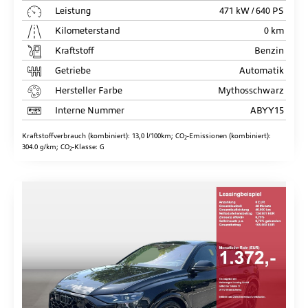
Leistung
471 kW / 640 PS
Kilometerstand
0 km
Kraftstoff
Benzin
Getriebe
Automatik
Hersteller Farbe
Mythosschwarz
Interne Nummer
ABYY15
Kraftstoffverbrauch (kombiniert):
13,0 l/100km
;
CO
-Emissionen (kombiniert):
2
304.0 g/km
;
CO
-Klasse:
G
2