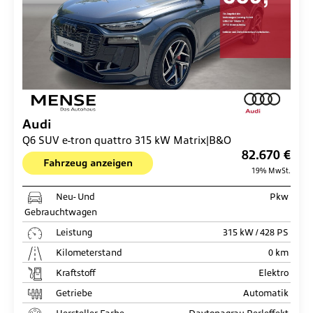
Audi
Q6 SUV e-tron quattro 315 kW Matrix|B&O
82.670 €
Fahrzeug anzeigen
19% MwSt.
Neu- Und
Pkw
Gebrauchtwagen
Leistung
315 kW / 428 PS
Kilometerstand
0 km
Kraftstoff
Elektro
Getriebe
Automatik