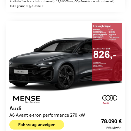
Kraftstoffverbrauch (kombiniert):
13,0 l/100km
;
CO
-Emissionen (kombiniert):
2
304.0 g/km
;
CO
-Klasse:
G
2
Audi
A6 Avant e-tron performance 270 kW
78.090 €
Fahrzeug anzeigen
19% MwSt.