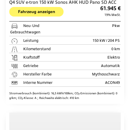
Q4 SUV e-tron 150 kW Sonos AHK HUD Pano SD ACC
61.945 €
Fahrzeug anzeigen
19% MwSt.
Neu- Und
Pkw
Gebrauchtwagen
Leistung
150 kW / 204 PS
Kilometerstand
0 km
Kraftstoff
Elektro
Getriebe
Automatik
Hersteller Farbe
Mythosschwarz
Interne Nummer
ACON49
Stromverbrauch (kombiniert):
16,5 kWh/100km
;
CO
-Emissionen (kombiniert):
0
2
g/km
;
CO
-Klasse:
A
;
Reichweite elektrisch:
410 km
2