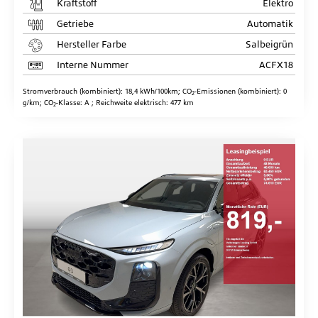
Kraftstoff
Elektro
Getriebe
Automatik
Hersteller Farbe
Salbeigrün
Interne Nummer
ACFX18
Stromverbrauch (kombiniert):
18,4 kWh/100km
;
CO
-Emissionen (kombiniert):
0
2
g/km
;
CO
-Klasse:
A
;
Reichweite elektrisch:
477 km
2