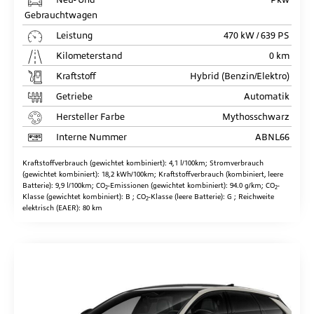
Gebrauchtwagen
Leistung
470 kW / 639 PS
Kilometerstand
0 km
Kraftstoff
Hybrid (Benzin/Elektro)
Getriebe
Automatik
Hersteller Farbe
Mythosschwarz
Interne Nummer
ABNL66
Kraftstoffverbrauch (gewichtet kombiniert):
4,1 l/100km
;
Stromverbrauch
(gewichtet kombiniert):
18,2 kWh/100km
;
Kraftstoffverbrauch (kombiniert, leere
Batterie):
9,9 l/100km
;
CO
-Emissionen (gewichtet kombiniert):
94.0 g/km
;
CO
-
2
2
Klasse (gewichtet kombiniert):
B
;
CO
-Klasse (leere Batterie):
G
;
Reichweite
2
elektrisch (EAER):
80 km