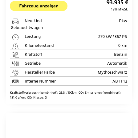
93.935 €
Fahrzeug anzeigen
19% MwSt.
Neu- Und
Pkw
Gebrauchtwagen
Leistung
270 kW / 367 PS
Kilometerstand
0 km
Kraftstoff
Benzin
Getriebe
Automatik
Hersteller Farbe
Mythosschwarz
Interne Nummer
ABTT12
Kraftstoffverbrauch (kombiniert):
25,3 l/100km
;
CO
-Emissionen (kombiniert):
2
181.0 g/km
;
CO
-Klasse:
G
2