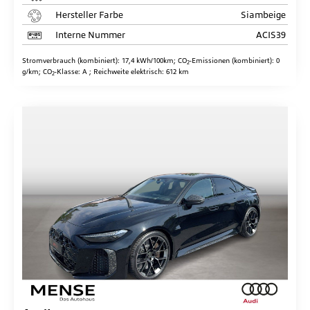
Hersteller Farbe
Siambeige
Interne Nummer
ACIS39
Stromverbrauch (kombiniert):
17,4 kWh/100km
;
CO
-Emissionen (kombiniert):
0
2
g/km
;
CO
-Klasse:
A
;
Reichweite elektrisch:
612 km
2