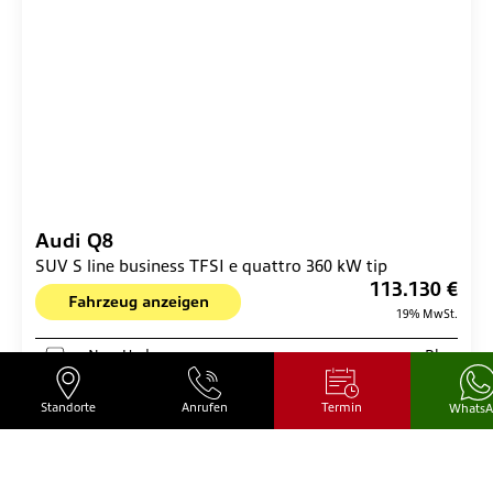
Audi
Q8
SUV S line business TFSI e quattro 360 kW tip
113.130 €
Fahrzeug anzeigen
19% MwSt.
Neu- Und
Pkw
Gebrauchtwagen
Standorte
Anrufen
Termin
Whats
Leistung
360 kW / 489 PS
Kilometerstand
0 km
Kraftstoff
Hybrid (Benzin/Elektro)