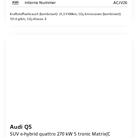
Interne Nummer
ACJV26
Kraftstoffverbrauch (kombiniert):
21,3 l/100km
;
CO
-Emissionen (kombiniert):
2
151.0 g/km
;
CO
-Klasse:
E
2
Audi
Q5
SUV e-hybrid quattro 270 kW S tronic Matrix|C