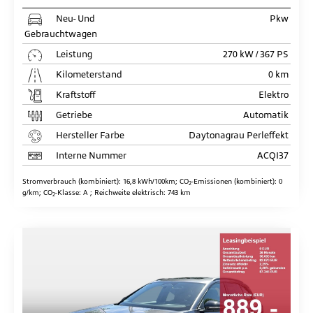
Neu- Und
Pkw
Gebrauchtwagen
Leistung
270 kW / 367 PS
Kilometerstand
0 km
Kraftstoff
Elektro
Getriebe
Automatik
Hersteller Farbe
Daytonagrau Perleffekt
Interne Nummer
ACQI37
Stromverbrauch (kombiniert):
16,8 kWh/100km
;
CO
-Emissionen (kombiniert):
0
2
g/km
;
CO
-Klasse:
A
;
Reichweite elektrisch:
743 km
2