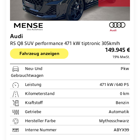
Audi
RS Q8 SUV performance 471 kW tiptronic 305km/h
149.945 €
Fahrzeug anzeigen
19% MwSt.
Neu- Und
Pkw
Gebrauchtwagen
Leistung
471 kW / 640 PS
Kilometerstand
0 km
Kraftstoff
Benzin
Getriebe
Automatik
Hersteller Farbe
Mythosschwarz
Interne Nummer
ABYX99