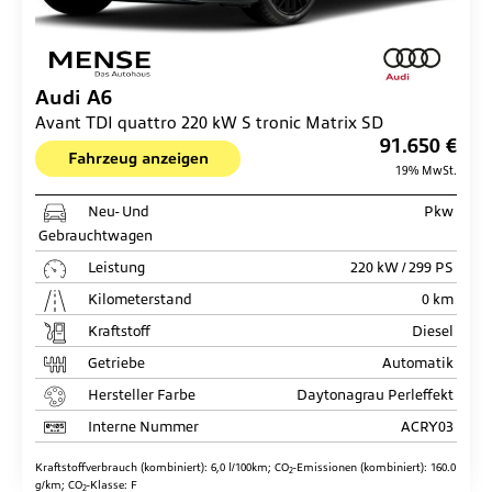
Audi
A6
Avant TDI quattro 220 kW S tronic Matrix SD
91.650 €
Fahrzeug anzeigen
19% MwSt.
Neu- Und
Pkw
Gebrauchtwagen
Leistung
220 kW / 299 PS
Kilometerstand
0 km
Kraftstoff
Diesel
Getriebe
Automatik
Hersteller Farbe
Daytonagrau Perleffekt
Interne Nummer
ACRY03
Kraftstoffverbrauch (kombiniert):
6,0 l/100km
;
CO
-Emissionen (kombiniert):
160.0
2
g/km
;
CO
-Klasse:
F
2