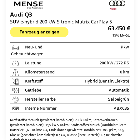
Audi
Q3
SUV e-hybrid 200 kW S tronic Matrix CarPlay S
63.450 €
Fahrzeug anzeigen
19% MwSt.
Neu- Und
Pkw
Gebrauchtwagen
Leistung
200 kW / 272 PS
Kilometerstand
0 km
Kraftstoff
Hybrid (Benzin/Elektro)
Getriebe
Automatik
Hersteller Farbe
Salbeigrün
Interne Nummer
ABXC35
Kraftstoffverbrauch (gewichtet kombiniert):
2,1 l/100km
;
Stromverbrauch
(gewichtet kombiniert):
14,9 kWh/100km
;
Kraftstoffverbrauch (kombiniert, leere
Batterie):
6,6 l/100km
;
CO
-Emissionen (gewichtet kombiniert):
48.0 g/km
;
CO
-
2
2
Klasse (gewichtet kombiniert):
B
;
CO
-Klasse (leere Batterie):
E
;
Reichweite
2
elektrisch (EAER):
106 km