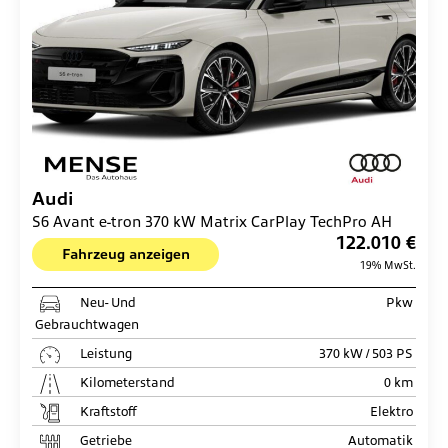
Audi
S6 Avant e-tron 370 kW Matrix CarPlay TechPro AH
122.010 €
Fahrzeug anzeigen
19% MwSt.
Neu- Und
Pkw
Gebrauchtwagen
Leistung
370 kW / 503 PS
Kilometerstand
0 km
Kraftstoff
Elektro
Getriebe
Automatik